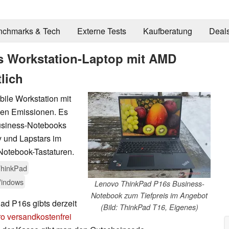
nchmarks & Tech
Externe Tests
Kaufberatung
Deal
s Workstation-Laptop mit AMD
lich
ile Workstation mit
en Emissionen. Es
usiness-Notebooks
y und Lapstars im
Notebook-Tastaturen.
hinkPad
indows
Lenovo ThinkPad P16s Business-
Notebook zum Tiefpreis im Angebot
ad P16s gibts derzeit
(Bild: ThinkPad T16, Eigenes)
o versandkostenfrei