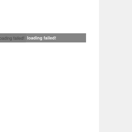
loading failed!
loading failed!