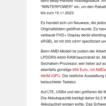
beim eBay-Händler mobileglobe24. An
"WINTERPOWER" ein, um den Rabatt übe
bis zum 15.11.2023.
Es handelt sich um Neuware, die jedoc
Originalbildern geöffnet wurde. Es ha
verbaute FHD+ Display deckt allerdi
sRGB), ist mit 300 cd/m² spezifiziert
Beim AMD-Modell ist zudem der Arbeit
LPDDR5-6400-RAM beschränkt ist. 
Sechskern-Prozessor, wer lieber auf ach
ebenfalls günstige
999 Euro, mit AMDs
680M iGPU
. Die restliche Ausstattung
beleuchteter Tastatur.
Auf LTE, USB4 und den größeren 86-Wh
Die Akkukapazität beträgt daher 52,5 
Akkulaufzeit sorgen sollte. Das Schwe