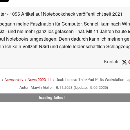
iter
- 1055 Artikel auf Notebookcheck veröffentlicht
seit 2021
r begann meine Faszination für Computer. Schnell kam nach Wi
kt - und nie mehr ganz los gelassen - hat. Mit 11 Jahren baut
 auf Notebooks umgestiegen: Denn dadurch kann ich meinen ges
n ich kein Vollzeit-N3rd und spiele leidenschaftlich Schlagze
Kontakt:
@
s
>
Newsarchiv
>
News 2023-11
> Deal: Lenovo ThinkPad P16s Workstation-Lap
Autor: Marvin Gollor, 6.11.2023 (Update: 5.05.2025)
loading failed!