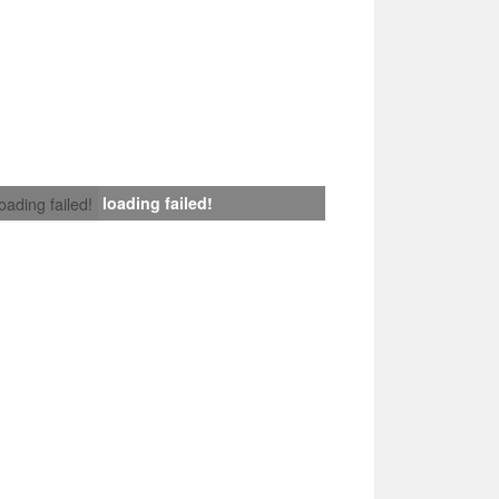
loading failed!
loading failed!