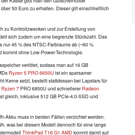
 der Kasse gibt man den Gutscheincode
r 50 Euro zu erhalten. Dieser gilt einschließlich
h zu Kontrollzwecken und zur Erstellung von
ndelt sich zudem um eine begrenzte Stückzahl. Das
ngs nur 45 % des NTSC-Farbraums ab (~60 %
 und kommt ohne Low-Power-Technologie.
sspeicher verlötet, sodass man auf 16 GB
AMDs
Ryzen 5 PRO 6650U
ist ein sparsamer
t Kerne setzt, bestellt stattdessen bei Lapstars für
 Ryzen 7
PRO 6850U und schnellerer
Radeon
 ist gleich, inklusive 512 GB PCIe-4.0-SSD und
-Akku muss in beiden Fällen verzichtet werden.
Wh, was bei diesem Modell dennoch für eine lange
stermodell
ThinkPad T16 G1 AMD
kommt damit auf