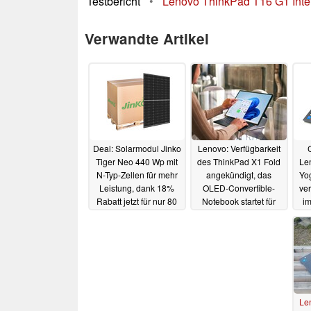
Testbericht
•
Lenovo ThinkPad T16 G1 Intel 
Verwandte Artikel
Deal: Solarmodul Jinko
Lenovo: Verfügbarkeit
Tiger Neo 440 Wp mit
des ThinkPad X1 Fold
Le
N-Typ-Zellen für mehr
angekündigt, das
Yog
Leistung, dank 18%
OLED-Convertible-
ve
Rabatt jetzt für nur 80
Notebook startet für
i
Euro
2.500 Dollar
05.11.2023
01.11.2023
Le