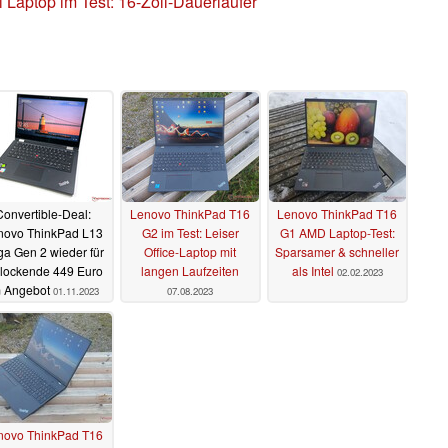
Laptop im Test: 16-Zoll-Dauerläufer
Convertible-Deal:
Lenovo ThinkPad T16
Lenovo ThinkPad T16
novo ThinkPad L13
G2 im Test: Leiser
G1 AMD Laptop-Test:
a Gen 2 wieder für
Office-Laptop mit
Sparsamer & schneller
rlockende 449 Euro
langen Laufzeiten
als Intel
02.02.2023
m Angebot
01.11.2023
07.08.2023
novo ThinkPad T16