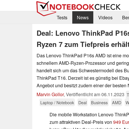
Tests
News
Videos
Be
Deal: Lenovo ThinkPad P16
Ryzen 7 zum Tiefpreis erhält
Das Lenovo ThinkPad P16s AMD ist eine mob
schnellem AMD-Ryzen-Prozessor und gering
handelt sich um das Schwestermodell des B
ThinkPad T16. Derzeit ist es günstig bei Eba
Angebot und besitzt zudem einer der besten 
Marvin Gollor
,
Veröffentlicht am
06.11.2023
T
Laptop / Notebook
Deal
Business
AMD
W
Die mobile Workstation Lenovo ThinkP
zum attraktiven Deal-Preis von
949 Eur