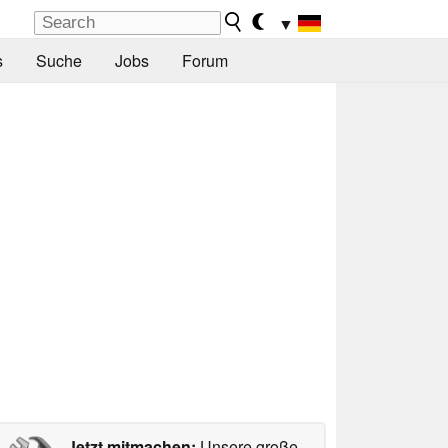
▼
s
Suche
Jobs
Forum
Jetzt mitmachen:
Unsere große