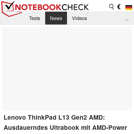
Tests
News
Videos
...
Benchmarks & Tech
Externe Tests
Kaufberatung
Deals
Suche
Jobs
Forum
Lenovo ThinkPad L13 Gen2 AMD:
Ausdauerndes Ultrabook mit AMD-Power