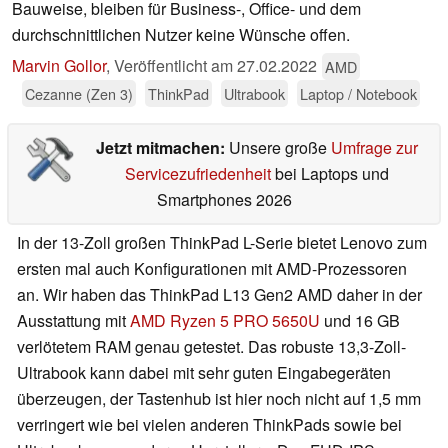
Bauweise, bleiben für Business-, Office- und dem
durchschnittlichen Nutzer keine Wünsche offen.
Marvin Gollor
,
Veröffentlicht am
27.02.2022
AMD
Cezanne (Zen 3)
ThinkPad
Ultrabook
Laptop / Notebook
Jetzt mitmachen:
Unsere große
Umfrage zur
Servicezufriedenheit
bei Laptops und
Smartphones 2026
In der 13-Zoll großen ThinkPad L-Serie bietet Lenovo zum
ersten mal auch Konfigurationen mit AMD-Prozessoren
an. Wir haben das ThinkPad L13 Gen2 AMD daher in der
Ausstattung mit
AMD Ryzen 5 PRO 5650U
und 16 GB
verlötetem RAM genau getestet. Das robuste 13,3-Zoll-
Ultrabook kann dabei mit sehr guten Eingabegeräten
überzeugen, der Tastenhub ist hier noch nicht auf 1,5 mm
verringert wie bei vielen anderen ThinkPads sowie bei