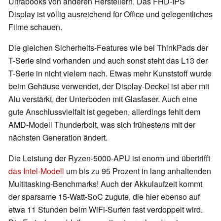
Ultrabooks von anderen Herstellern. Das FHD-IPS
Display ist völlig ausreichend für Office und gelegentliches
Filme schauen.
Die gleichen Sicherheits-Features wie bei ThinkPads der
T-Serie sind vorhanden und auch sonst steht das L13 der
T-Serie in nicht vielem nach. Etwas mehr Kunststoff wurde
beim Gehäuse verwendet, der Display-Deckel ist aber mit
Alu verstärkt, der Unterboden mit Glasfaser. Auch eine
gute Anschlussvielfalt ist gegeben, allerdings fehlt dem
AMD-Modell Thunderbolt, was sich frühestens mit der
nächsten Generation ändert.
Die Leistung der Ryzen-5000-APU ist enorm und übertrifft
das Intel-Modell
um bis zu 95 Prozent in lang anhaltenden
Multitasking-Benchmarks! Auch der Akkulaufzeit kommt
der sparsame 15-Watt-SoC zugute, die hier ebenso auf
etwa 11 Stunden beim WiFi-Surfen fast verdoppelt wird.