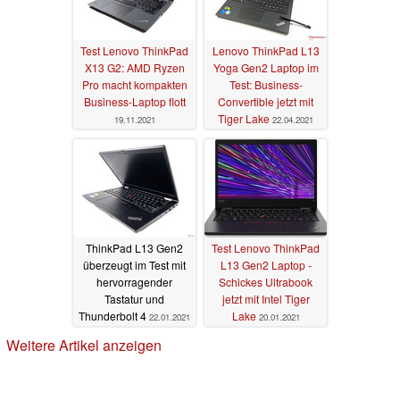
Test Lenovo ThinkPad
Lenovo ThinkPad L13
X13 G2: AMD Ryzen
Yoga Gen2 Laptop im
Pro macht kompakten
Test: Business-
Business-Laptop flott
Convertible jetzt mit
Tiger Lake
19.11.2021
22.04.2021
ThinkPad L13 Gen2
Test Lenovo ThinkPad
überzeugt im Test mit
L13 Gen2 Laptop -
hervorragender
Schickes Ultrabook
Tastatur und
jetzt mit Intel Tiger
Thunderbolt 4
Lake
22.01.2021
20.01.2021
Weitere Artikel anzeigen