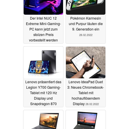
Der Intel NUC 12
Pokémon Karmesin
Extreme Mini-Gaming-
und Purpur läuten die
PC kann jetzt zum
9. Generation ein
stolzen Preis
28.02.2022
vorbestellt werden
01.03.2022
Lenovo präsentiert das
Lenovo IdeaPad Duet
Legion Y700 Gaming-
3: Neues Chromebook-
Tablet mit 120 Hz
Tablet mit
Display und
hochauflösendem
Snapdragon 870
Display
28.02.2022
28.02.2022