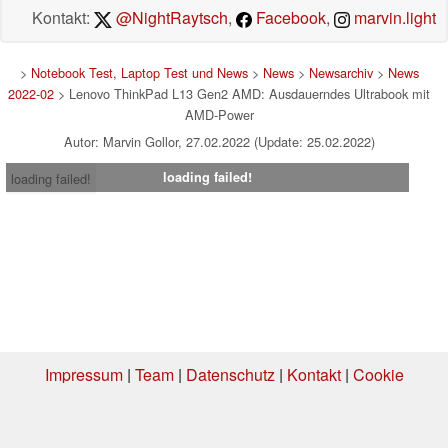
Kontakt:
@NightRaytsch
,
Facebook
,
marvin.light
>
Notebook Test, Laptop Test und News
>
News
>
Newsarchiv
>
News
2022-02
> Lenovo ThinkPad L13 Gen2 AMD: Ausdauerndes Ultrabook mit
AMD-Power
Autor: Marvin Gollor, 27.02.2022 (Update: 25.02.2022)
loading failed!
loading failed!
Impressum
|
Team
|
Datenschutz
|
Kontakt
|
Cookie
Einstellungen
| 03.08.2026 13:00
* Beim Kauf über einen Affiliate-Link kann Notebookcheck eine Vergütung
erhalten. Vielen Dank für Ihre Unterstützung!.