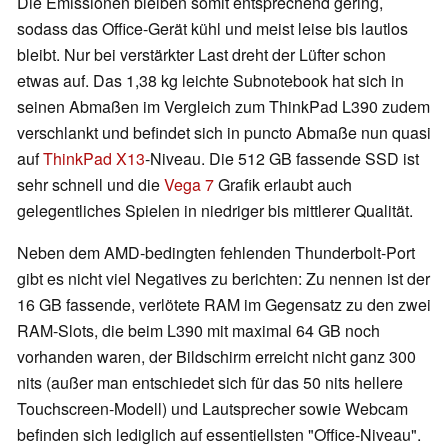
Die Emissionen bleiben somit entsprechend gering,
sodass das Office-Gerät kühl und meist leise bis lautlos
bleibt. Nur bei verstärkter Last dreht der Lüfter schon
etwas auf. Das 1,38 kg leichte Subnotebook hat sich in
seinen Abmaßen im Vergleich zum ThinkPad L390 zudem
verschlankt und befindet sich in puncto Abmaße nun quasi
auf
ThinkPad X13
-Niveau. Die 512 GB fassende SSD ist
sehr schnell und die
Vega 7
Grafik erlaubt auch
gelegentliches Spielen in niedriger bis mittlerer Qualität.
Neben dem AMD-bedingten fehlenden Thunderbolt-Port
gibt es nicht viel Negatives zu berichten: Zu nennen ist der
16 GB fassende, verlötete RAM im Gegensatz zu den zwei
RAM-Slots, die beim L390 mit maximal 64 GB noch
vorhanden waren, der Bildschirm erreicht nicht ganz 300
nits (außer man entschiedet sich für das 50 nits hellere
Touchscreen-Modell) und Lautsprecher sowie Webcam
befinden sich lediglich auf essentiellsten "Office-Niveau".