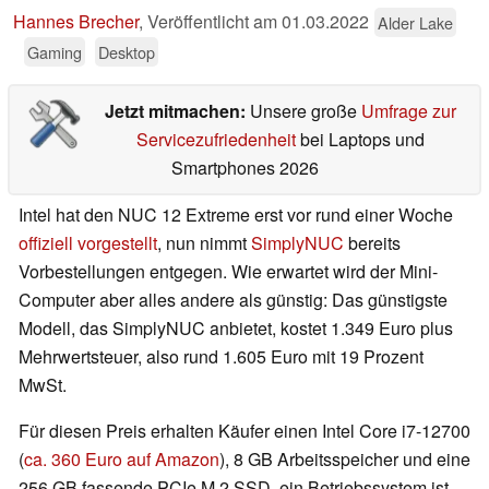
Hannes Brecher
,
Veröffentlicht am
01.03.2022
Alder Lake
Gaming
Desktop
Jetzt mitmachen:
Unsere große
Umfrage zur
Servicezufriedenheit
bei Laptops und
Smartphones 2026
Intel hat den NUC 12 Extreme erst vor rund einer Woche
offiziell vorgestellt
, nun nimmt
SimplyNUC
bereits
Vorbestellungen entgegen. Wie erwartet wird der Mini-
Computer aber alles andere als günstig: Das günstigste
Modell, das SimplyNUC anbietet, kostet 1.349 Euro plus
Mehrwertsteuer, also rund 1.605 Euro mit 19 Prozent
MwSt.
Für diesen Preis erhalten Käufer einen Intel Core i7-12700
(
ca. 360 Euro auf Amazon
), 8 GB Arbeitsspeicher und eine
256 GB fassende PCIe M.2 SSD, ein Betriebssystem ist