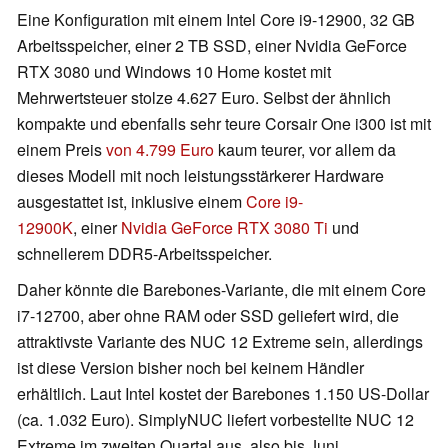
Eine Konfiguration mit einem Intel Core i9-12900, 32 GB
Arbeitsspeicher, einer 2 TB SSD, einer Nvidia GeForce
RTX 3080 und Windows 10 Home kostet mit
Mehrwertsteuer stolze 4.627 Euro. Selbst der ähnlich
kompakte und ebenfalls sehr teure Corsair One i300 ist mit
einem Preis
von 4.799 Euro
kaum teurer, vor allem da
dieses Modell mit noch leistungsstärkerer Hardware
ausgestattet ist, inklusive einem
Core i9-
12900K
, einer
Nvidia GeForce RTX 3080 Ti
und
schnellerem DDR5-Arbeitsspeicher.
Daher könnte die Barebones-Variante, die mit einem Core
i7-12700, aber ohne RAM oder SSD geliefert wird, die
attraktivste Variante des NUC 12 Extreme sein, allerdings
ist diese Version bisher noch bei keinem Händler
erhältlich. Laut Intel kostet der Barebones 1.150 US-Dollar
(ca. 1.032 Euro). SimplyNUC liefert vorbestellte NUC 12
Extreme im zweiten Quartal aus, also bis Juni.