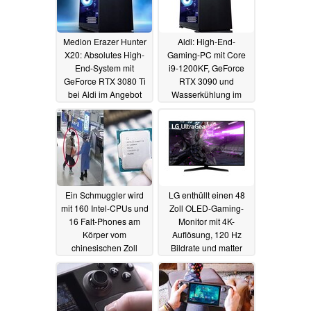
Medion Erazer Hunter
Aldi: High-End-
X20: Absolutes High-
Gaming-PC mit Core
End-System mit
i9-1200KF, GeForce
GeForce RTX 3080 Ti
RTX 3090 und
bei Aldi im Angebot
Wasserkühlung im
Angebot
04.12.2022
24.04.2022
Ein Schmuggler wird
LG enthüllt einen 48
mit 160 Intel-CPUs und
Zoll OLED-Gaming-
16 Falt-Phones am
Monitor mit 4K-
Körper vom
Auflösung, 120 Hz
chinesischen Zoll
Bildrate und matter
gestoppt
Oberfläche
14.03.2022
02.03.2022