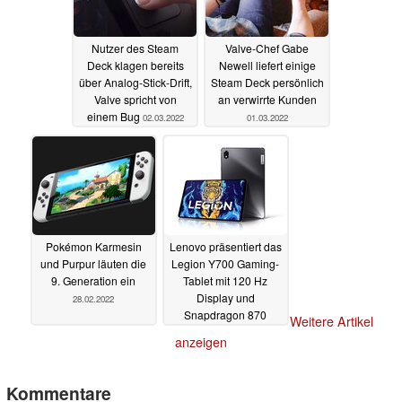
Nutzer des Steam
Valve-Chef Gabe
Deck klagen bereits
Newell liefert einige
über Analog-Stick-Drift,
Steam Deck persönlich
Valve spricht von
an verwirrte Kunden
einem Bug
02.03.2022
01.03.2022
Pokémon Karmesin
Lenovo präsentiert das
und Purpur läuten die
Legion Y700 Gaming-
9. Generation ein
Tablet mit 120 Hz
Display und
28.02.2022
Snapdragon 870
Weitere Artikel
28.02.2022
anzeigen
Kommentare