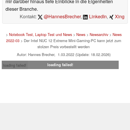
mir darüber hinaus tiefe Einblicke in die Eigenheiten
dieser Branche.
Kontakt:
@HannesBrecher
,
LinkedIn
,
Xing
>
Notebook Test, Laptop Test und News
>
News
>
Newsarchiv
>
News
2022-03
> Der Intel NUC 12 Extreme Mini-Gaming-PC kann jetzt zum
stolzen Preis vorbestellt werden
Autor: Hannes Brecher, 1.03.2022 (Update: 18.02.2026)
loading failed!
loading failed!
Impressum
|
Team
|
Datenschutz
|
Kontakt
|
Cookie
Einstellungen
| 08.08.2026 20:09
* Beim Kauf über einen Affiliate-Link kann Notebookcheck eine Vergütung