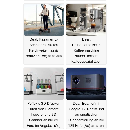
Deal: Rasanter E-
Deal:
Scooter mit 90 km
Halbautomatische
Reichweite massiv
Kaffeemaschine
reduziert (Ad)
zaubert leckere
03.06.2026
Kaffeespezialitäten
zum
Schnäppchenpreis
(Ad)
02.06.2026
Perfekte 3D-Drucker-
Deal: Beamer mit
Sidekicks: Filament-
Google TV, Netflix und
Trockner und 3D-
automatischer
Scanner ab nur 89
Bildoptimierung ab nur
Euro im Angebot (Ad)
129 Euro (Ad)
31.05.2026