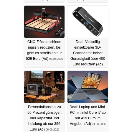
CNC-Fräsmaschinen
Deal: Vielseitig
massiv reduziert, los
einsetzbarer 3D-
geht es bereits ab nur
Scanner mit hoher
529 Euro (Ad)
Genauigkeit über 400
08.06.2026
Euro reduziert (Ad)
07.06.2026
Powerstations bis zu
Deal: Laptop und Mini-
50 Prozent günstiger:
PC mit Intel Core i7 ab
Viel Kapazität und
nur 419 Euro im
Leistung ab nur 359
Angebot (Ad)
04.06.2026
Euro (Ad)
06.06.2026