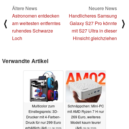
Ältere News
Neuere News
Astronomen entdecken
Handlicheres Samsung
⟨
⟩
am weitesten entferntes
Galaxy S27 Pro könnte
ruhendes Schwarze
mit S27 Ultra in dieser
Loch
Hinsicht gleichziehen
Verwandte Artikel
Multicolor zum
Schnäppchen: Mini-PC
Einstiegspreis: 3D-
mit AMD Ryzen 7 H nur
Drucker mit 4-Farben-
269 Euro, weiteres
Druck für nur 299 Euro
Modell kaum teurer
erhältlich (Ad)
(Ad)
11.06.2026
09.06.2026