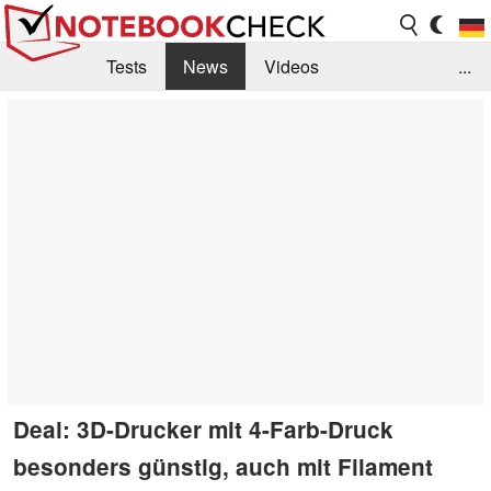
Tests
News
Videos
...
Benchmarks & Tech
Externe Tests
Kaufberatung
Deals
Suche
Jobs
Forum
Deal: 3D-Drucker mit 4-Farb-Druck
besonders günstig, auch mit Filament