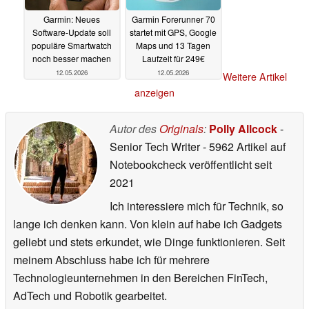
Garmin: Neues
Garmin Forerunner 70
Software-Update soll
startet mit GPS, Google
populäre Smartwatch
Maps und 13 Tagen
noch besser machen
Laufzeit für 249€
12.05.2026
12.05.2026
Weitere Artikel
anzeigen
Autor des
Originals
:
Polly Allcock
-
Senior Tech Writer
- 5962 Artikel auf
Notebookcheck veröffentlicht
seit
2021
Ich interessiere mich für Technik, so
lange ich denken kann. Von klein auf habe ich Gadgets
geliebt und stets erkundet, wie Dinge funktionieren. Seit
meinem Abschluss habe ich für mehrere
Technologieunternehmen in den Bereichen FinTech,
AdTech und Robotik gearbeitet.