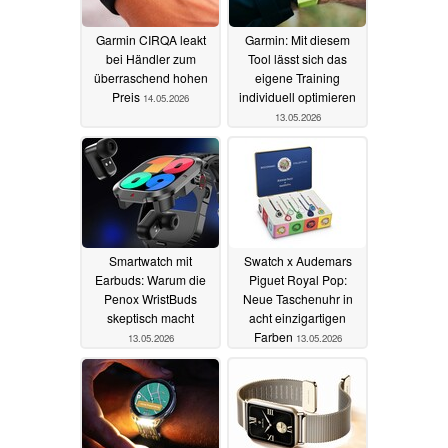
Garmin CIRQA leakt
Garmin: Mit diesem
bei Händler zum
Tool lässt sich das
überraschend hohen
eigene Training
Preis
individuell optimieren
14.05.2026
13.05.2026
Smartwatch mit
Swatch x Audemars
Earbuds: Warum die
Piguet Royal Pop:
Penox WristBuds
Neue Taschenuhr in
skeptisch macht
acht einzigartigen
Farben
13.05.2026
13.05.2026