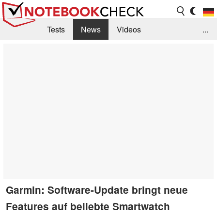
Tests
News
Videos
...
Benchmarks & Tech
Externe Tests
Kaufberatung
Deals
Suche
Jobs
Forum
Garmin: Software-Update bringt neue
Features auf beliebte Smartwatch