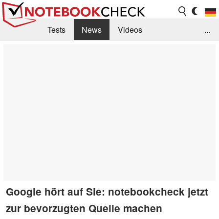
Tests
News
Videos
...
Benchmarks & Tech
Externe Tests
Kaufberatung
Deals
Suche
Jobs
Forum
Google hört auf Sie: notebookcheck jetzt
zur bevorzugten Quelle machen