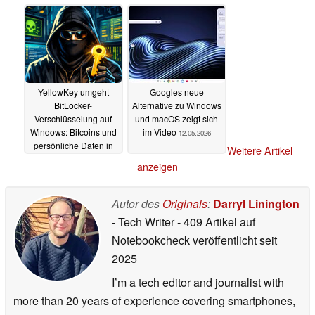
YellowKey umgeht
Googles neue
BitLocker-
Alternative zu Windows
Verschlüsselung auf
und macOS zeigt sich
Windows: Bitcoins und
im Video
12.05.2026
persönliche Daten in
Weitere Artikel
Gefahr
14.05.2026
anzeigen
Autor des
Originals
:
Darryl Linington
- Tech Writer
- 409 Artikel auf
Notebookcheck veröffentlicht
seit
2025
I’m a tech editor and journalist with
more than 20 years of experience covering smartphones,