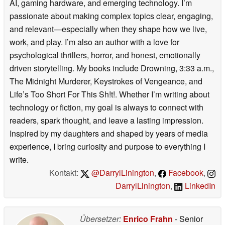
AI, gaming hardware, and emerging technology. I’m
passionate about making complex topics clear, engaging,
and relevant—especially when they shape how we live,
work, and play. I’m also an author with a love for
psychological thrillers, horror, and honest, emotionally
driven storytelling. My books include Drowning, 3:33 a.m.,
The Midnight Murderer, Keystrokes of Vengeance, and
Life’s Too Short For This Sh!t!. Whether I’m writing about
technology or fiction, my goal is always to connect with
readers, spark thought, and leave a lasting impression.
Inspired by my daughters and shaped by years of media
experience, I bring curiosity and purpose to everything I
write.
Kontakt:
@DarrylLinington
,
Facebook
,
DarrylLinington
,
LinkedIn
Übersetzer:
Enrico Frahn
- Senior