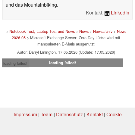
und das Mountainbiking.
Kontakt:
LinkedIn
>
Notebook Test, Laptop Test und News
>
News
>
Newsarchiv
>
News
2026-05
> Microsoft Exchange Server: Zero-Day-Lücke wird mit
manipulierten E-Mails ausgenutzt
Autor: Darryl Linington, 17.05.2026 (Update: 17.05.2026)
loading failed!
loading failed!
Impressum
|
Team
|
Datenschutz
|
Kontakt
|
Cookie
Einstellungen
| 05.08.2026 02:02
* Beim Kauf über einen Affiliate-Link kann Notebookcheck eine Vergütung