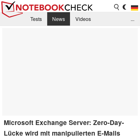
Tests
News
Videos
...
Benchmarks & Tech
Externe Tests
Kaufberatung
Deals
Suche
Jobs
Forum
Microsoft Exchange Server: Zero-Day-
Lücke wird mit manipulierten E-Mails