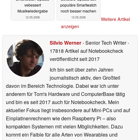
vebessert
populäre Smartwatch
Musikwiedergabe
noch besser machen
12.05.2026
12.05.2026
Weitere Artikel
anzeigen
Silvio Werner
- Senior Tech Writer
-
17818 Artikel auf Notebookcheck
veröffentlicht
seit 2017
Ich bin seit über zehn Jahren
journalistisch aktiv, den Großteil
davon im Bereich Technologie. Dabei war ich unter
anderem für Tom's Hardware und ComputerBase tätig
und bin es seit 2017 auch für Notebookcheck. Mein
aktueller Fokus liegt insbesondere auf Mini-PCs und auf
Einplatinenrechnern wie dem Raspberry Pi – also
kompakten Systemen mit vielen Möglichkeiten. Dazu
kommt ein Faible für alle Arten von Wearables und