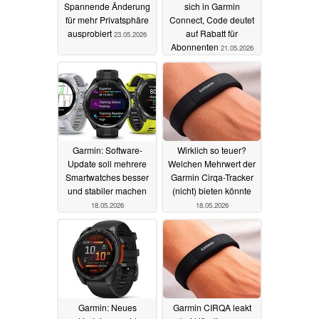
Spannende Änderung
sich in Garmin
für mehr Privatsphäre
Connect, Code deutet
ausprobiert
auf Rabatt für
23.05.2026
Abonnenten
21.05.2026
Garmin: Software-
Wirklich so teuer?
Update soll mehrere
Welchen Mehrwert der
Smartwatches besser
Garmin Cirqa-Tracker
und stabiler machen
(nicht) bieten könnte
18.05.2026
18.05.2026
Garmin: Neues
Garmin CIRQA leakt