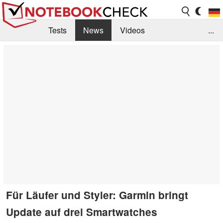
Tests
News
Videos
...
Benchmarks & Tech
Externe Tests
Kaufberatung
Deals
Suche
Jobs
Forum
Für Läufer und Styler: Garmin bringt
Update auf drei Smartwatches