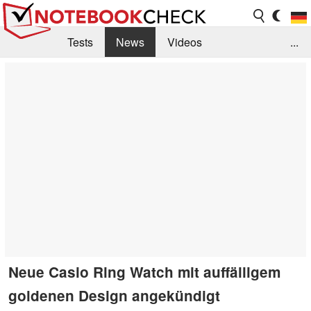
Tests
News
Videos
...
Benchmarks & Tech
Externe Tests
Kaufberatung
Deals
Suche
Jobs
Forum
Neue Casio Ring Watch mit auffälligem
goldenen Design angekündigt