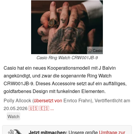
ⓘ Casio
Casio Ring Watch CRW001JB-9
Casio hat ein neues Kooperationsmodell mit J Balvin
angekündigt, und zwar die sogenannte Ring Watch
CRW001JB-9. Dieses Accessoire setzt auf ein auffälliges,
goldfarbenes Design mit funkelnden Elementen.
Polly Allcock (
übersetzt von
Enrico Frahn),
Veröffentlicht am
20.05.2026
🇺🇸
🇪🇸
...
Watch
Jetzt mitmachen:
Unsere große
Umfrage zur