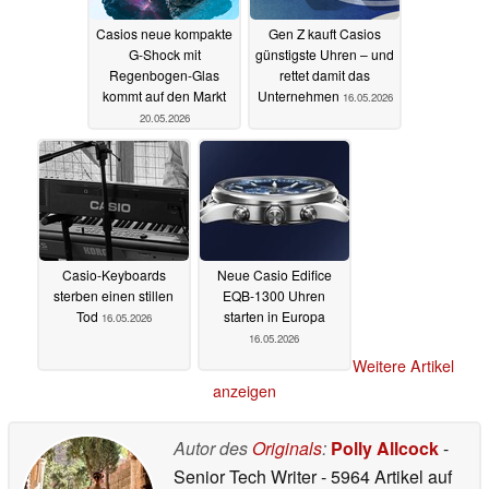
Casios neue kompakte
Gen Z kauft Casios
G-Shock mit
günstigste Uhren – und
Regenbogen-Glas
rettet damit das
kommt auf den Markt
Unternehmen
16.05.2026
20.05.2026
Casio-Keyboards
Neue Casio Edifice
sterben einen stillen
EQB-1300 Uhren
Tod
starten in Europa
16.05.2026
16.05.2026
Weitere Artikel
anzeigen
Autor des
Originals
:
Polly Allcock
-
Senior Tech Writer
- 5964 Artikel auf