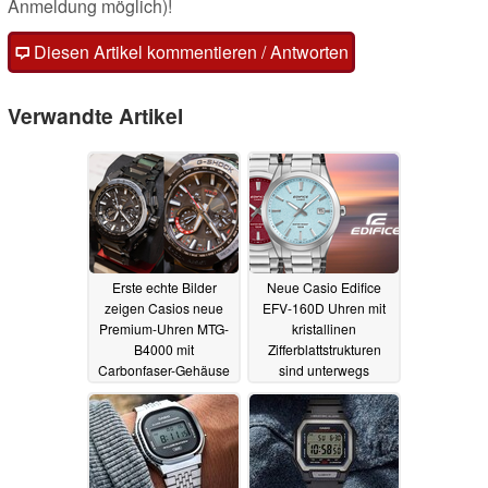
Anmeldung möglich)!
Diesen Artikel kommentieren / Antworten
Verwandte Artikel
Erste echte Bilder
Neue Casio Edifice
zeigen Casios neue
EFV-160D Uhren mit
Premium-Uhren MTG-
kristallinen
B4000 mit
Zifferblattstrukturen
Carbonfaser-Gehäuse
sind unterwegs
24.05.2026
23.05.2026