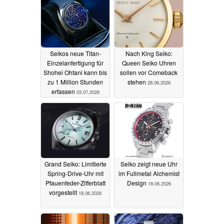
Seikos neue Titan-
Nach King Seiko:
Einzelanfertigung für
Queen Seiko Uhren
Shohei Ohtani kann bis
sollen vor Comeback
zu 1 Million Stunden
stehen
28.06.2026
erfassen
03.07.2026
Grand Seiko: Limitierte
Seiko zeigt neue Uhr
Spring-Drive-Uhr mit
im Fullmetal Alchemist
Pfauenfeder-Zifferblatt
Design
18.06.2026
vorgestellt
18.06.2026