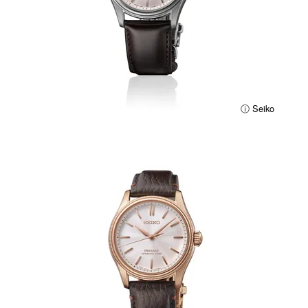
ⓘ Seiko