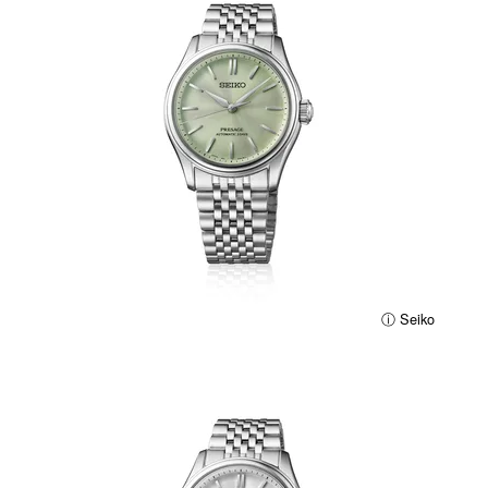
ⓘ Seiko