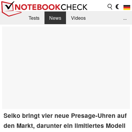
Tests
News
Videos
...
Benchmarks & Tech
Externe Tests
Kaufberatung
Deals
Suche
Jobs
Forum
Seiko bringt vier neue Presage-Uhren auf
den Markt, darunter ein limitiertes Modell