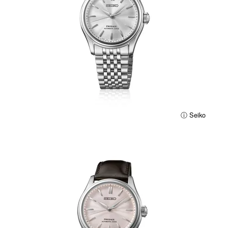
ⓘ Seiko