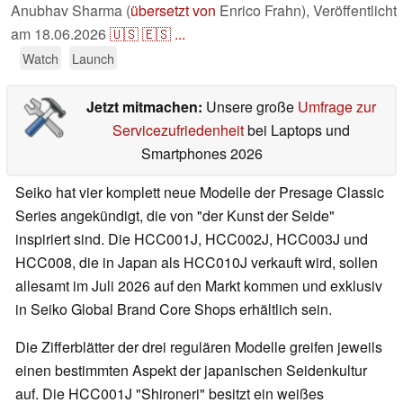
Anubhav Sharma (
übersetzt von
Enrico Frahn),
Veröffentlicht
am
18.06.2026
🇺🇸
🇪🇸
...
Watch
Launch
Jetzt mitmachen:
Unsere große
Umfrage zur
Servicezufriedenheit
bei Laptops und
Smartphones 2026
Seiko hat vier komplett neue Modelle der Presage Classic
Series angekündigt, die von "der Kunst der Seide"
inspiriert sind. Die HCC001J, HCC002J, HCC003J und
HCC008, die in Japan als HCC010J verkauft wird, sollen
allesamt im Juli 2026 auf den Markt kommen und exklusiv
in Seiko Global Brand Core Shops erhältlich sein.
Die Zifferblätter der drei regulären Modelle greifen jeweils
einen bestimmten Aspekt der japanischen Seidenkultur
auf. Die HCC001J "Shironeri" besitzt ein weißes