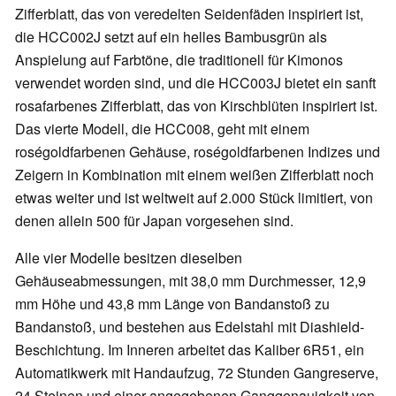
Zifferblatt, das von veredelten Seidenfäden inspiriert ist,
die HCC002J setzt auf ein helles Bambusgrün als
Anspielung auf Farbtöne, die traditionell für Kimonos
verwendet worden sind, und die HCC003J bietet ein sanft
rosafarbenes Zifferblatt, das von Kirschblüten inspiriert ist.
Das vierte Modell, die HCC008, geht mit einem
roségoldfarbenen Gehäuse, roségoldfarbenen Indizes und
Zeigern in Kombination mit einem weißen Zifferblatt noch
etwas weiter und ist weltweit auf 2.000 Stück limitiert, von
denen allein 500 für Japan vorgesehen sind.
Alle vier Modelle besitzen dieselben
Gehäuseabmessungen, mit 38,0 mm Durchmesser, 12,9
mm Höhe und 43,8 mm Länge von Bandanstoß zu
Bandanstoß, und bestehen aus Edelstahl mit Diashield-
Beschichtung. Im Inneren arbeitet das Kaliber 6R51, ein
Automatikwerk mit Handaufzug, 72 Stunden Gangreserve,
24 Steinen und einer angegebenen Ganggenauigkeit von