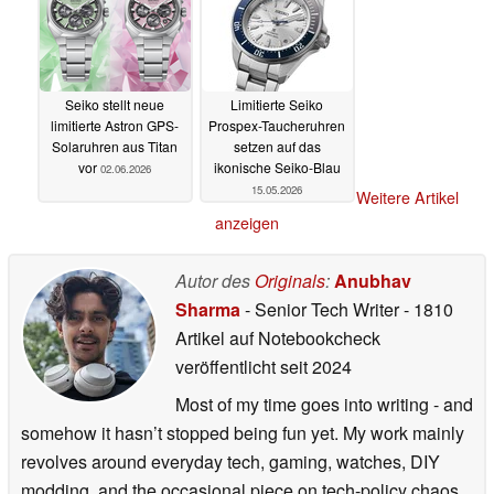
Seiko stellt neue
Limitierte Seiko
limitierte Astron GPS-
Prospex-Taucheruhren
Solaruhren aus Titan
setzen auf das
vor
ikonische Seiko-Blau
02.06.2026
15.05.2026
Weitere Artikel
anzeigen
Autor des
Originals
:
Anubhav
Sharma
- Senior Tech Writer
- 1810
Artikel auf Notebookcheck
veröffentlicht
seit 2024
Most of my time goes into writing - and
somehow it hasn’t stopped being fun yet. My work mainly
revolves around everyday tech, gaming, watches, DIY
modding, and the occasional piece on tech-policy chaos