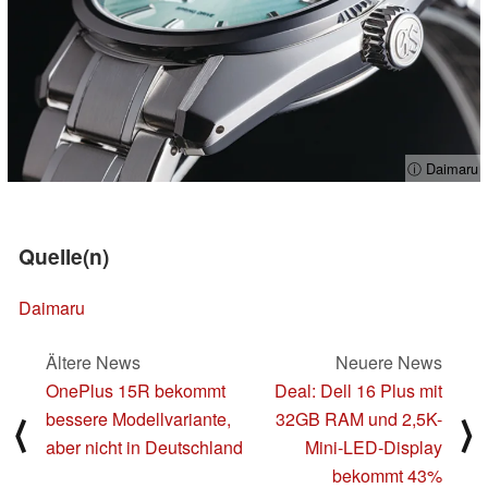
ⓘ Daimaru
Quelle(n)
Daimaru
Ältere News
Neuere News
OnePlus 15R bekommt
Deal: Dell 16 Plus mit
bessere Modellvariante,
32GB RAM und 2,5K-
⟨
⟩
aber nicht in Deutschland
Mini-LED-Display
bekommt 43%