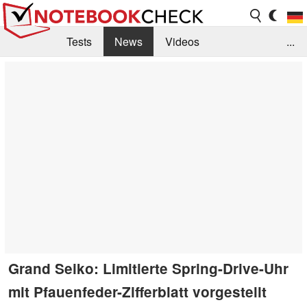
Tests
News
Videos
...
Benchmarks & Tech
Externe Tests
Kaufberatung
Deals
Suche
Jobs
Forum
Grand Seiko: Limitierte Spring-Drive-Uhr
mit Pfauenfeder-Zifferblatt vorgestellt