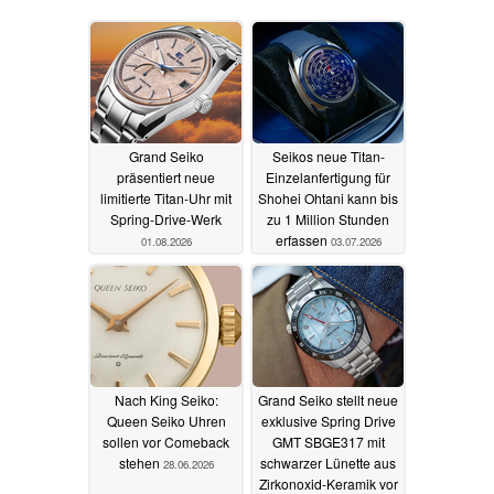
Grand Seiko
Seikos neue Titan-
präsentiert neue
Einzelanfertigung für
limitierte Titan-Uhr mit
Shohei Ohtani kann bis
Spring-Drive-Werk
zu 1 Million Stunden
erfassen
01.08.2026
03.07.2026
Nach King Seiko:
Grand Seiko stellt neue
Queen Seiko Uhren
exklusive Spring Drive
sollen vor Comeback
GMT SBGE317 mit
stehen
schwarzer Lünette aus
28.06.2026
Zirkonoxid-Keramik vor