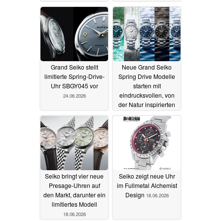
27.06.2026
Grand Seiko stellt
Neue Grand Seiko
limitierte Spring-Drive-
Spring Drive Modelle
Uhr SBGY045 vor
starten mit
eindrucksvollen, von
24.06.2026
der Natur inspirierten
Zifferblättern
24.06.2026
Seiko bringt vier neue
Seiko zeigt neue Uhr
Presage-Uhren auf
im Fullmetal Alchemist
den Markt, darunter ein
Design
18.06.2026
limitiertes Modell
18.06.2026