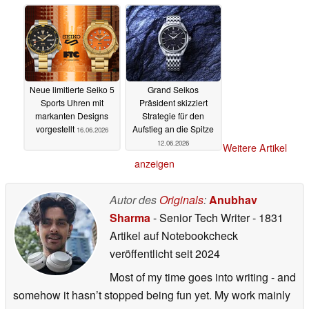
Neue limitierte Seiko 5
Grand Seikos
Sports Uhren mit
Präsident skizziert
markanten Designs
Strategie für den
vorgestellt
Aufstieg an die Spitze
16.06.2026
12.06.2026
Weitere Artikel
anzeigen
Autor des
Originals
:
Anubhav
Sharma
- Senior Tech Writer
- 1831
Artikel auf Notebookcheck
veröffentlicht
seit 2024
Most of my time goes into writing - and
somehow it hasn’t stopped being fun yet. My work mainly