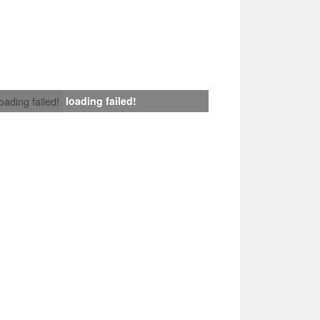
loading failed!
loading failed!