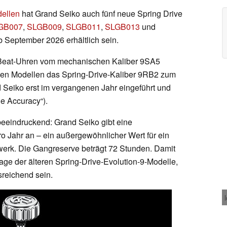
dellen
hat Grand Seiko auch fünf neue Spring Drive
GB007
,
SLGB009
,
SLGB011
,
SLGB013
und
b September 2026 erhältlich sein.
-Beat-Uhren vom mechanischen Kaliber 9SA5
uen Modellen das Spring-Drive-Kaliber 9RB2 zum
 Seiko erst im vergangenen Jahr eingeführt und
ne Accuracy“).
beeindruckend: Grand Seiko gibt eine
 Jahr an – ein außergewöhnlicher Wert für ein
werk. Die Gangreserve beträgt 72 Stunden. Damit
 Tage der älteren Spring-Drive-Evolution-9-Modelle,
sreichend sein.