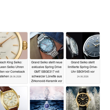
Nach King Seiko:
Grand Seiko stellt neue
Grand Seiko stellt
ueen Seiko Uhren
exklusive Spring Drive
limitierte Spring-Drive-
llen vor Comeback
GMT SBGE317 mit
Uhr SBGY045 vor
stehen
schwarzer Lünette aus
28.06.2026
24.06.2026
Zirkonoxid-Keramik vor
27.06.2026