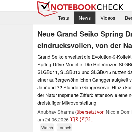
Tests
News
Videos
Be
Neue Grand Seiko Spring Dr
eindrucksvollen, von der Nat
Grand Seiko erweitert die Evolution-9-Kollek
Spring-Drive-Modelle. Die Referenzen SLG
SLGB011, SLGB013 und SLGB015 nutzen das
einer außergewöhnlichen Ganggenauigkeit 
Jahr und 72 Stunden Gangreserve. Hinzu k
der Natur inspirierte Zifferblätter sowie eine
dreistufiger Mikroverstellung.
Anubhav Sharma (
übersetzt von
Nicole Domi
am
24.06.2026
🇺🇸
🇪🇸
...
Watch
Launch