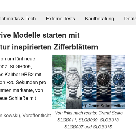
nchmarks & Tech
Externe Tests
Kaufberatung
Deal
ive Modelle starten mit
ur inspirierten Zifferblättern
tion um fünf neue
B007, SLGB009,
 Kaliber 9RB2 mit
von ±20 Sekunden pro
ommen markante, von
 neue Schließe mit
ⓘ Grand Seiko - edited
Von links nach rechts: Grand Seiko
nikowski),
Veröffentlicht
SLGB011, SLGB009, SLGB013,
SLGB007 und SLGB015.