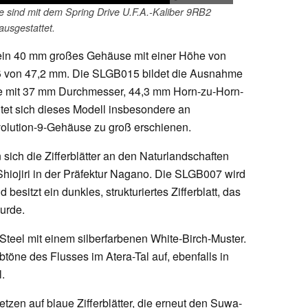
e sind mit dem Spring Drive U.F.A.-Kaliber 9RB2
ausgestattet.
r ein 40 mm großes Gehäuse mit einer Höhe von
 von 47,2 mm. Die SLGB015 bildet die Ausnahme
se mit 37 mm Durchmesser, 44,3 mm Horn-zu-Horn-
et sich dieses Modell insbesondere an
volution-9-Gehäuse zu groß erschienen.
 sich die Zifferblätter an den Naturlandschaften
hiojiri in der Präfektur Nagano. Die SLGB007 wird
 besitzt ein dunkles, strukturiertes Zifferblatt, das
urde.
Steel mit einem silberfarbenen White-Birch-Muster.
töne des Flusses im Atera-Tal auf, ebenfalls in
.
en auf blaue Zifferblätter, die erneut den Suwa-