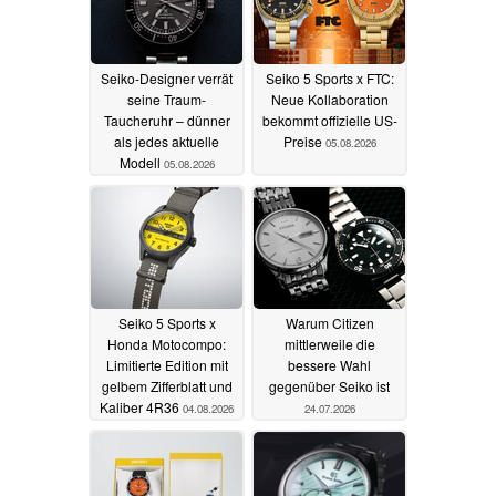
Seiko-Designer verrät
Seiko 5 Sports x FTC:
seine Traum-
Neue Kollaboration
Taucheruhr – dünner
bekommt offizielle US-
als jedes aktuelle
Preise
05.08.2026
Modell
05.08.2026
Seiko 5 Sports x
Warum Citizen
Honda Motocompo:
mittlerweile die
Limitierte Edition mit
bessere Wahl
gelbem Zifferblatt und
gegenüber Seiko ist
Kaliber 4R36
04.08.2026
24.07.2026