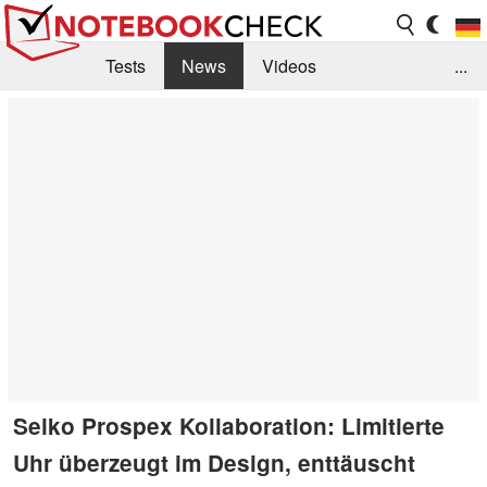
Tests
News
Videos
...
Benchmarks & Tech
Externe Tests
Kaufberatung
Deals
Suche
Jobs
Forum
Seiko Prospex Kollaboration: Limitierte
Uhr überzeugt im Design, enttäuscht