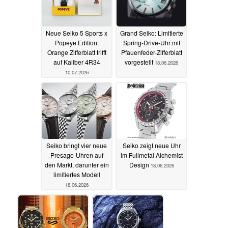
Neue Seiko 5 Sports x
Grand Seiko: Limitierte
Popeye Edition:
Spring-Drive-Uhr mit
Orange Zifferblatt trifft
Pfauenfeder-Zifferblatt
auf Kaliber 4R34
vorgestellt
18.06.2026
10.07.2026
Seiko bringt vier neue
Seiko zeigt neue Uhr
Presage-Uhren auf
im Fullmetal Alchemist
den Markt, darunter ein
Design
18.06.2026
limitiertes Modell
18.06.2026