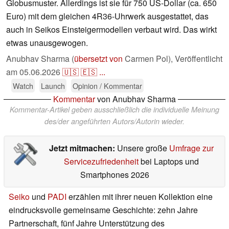
Globusmuster. Allerdings ist sie für 750 US-Dollar (ca. 650
Euro) mit dem gleichen 4R36-Uhrwerk ausgestattet, das
auch in Seikos Einsteigermodellen verbaut wird. Das wirkt
etwas unausgewogen.
Anubhav Sharma (
übersetzt von
Carmen Pol),
Veröffentlicht
am
05.06.2026
🇺🇸
🇪🇸
...
Watch
Launch
Opinion / Kommentar
Kommentar
von Anubhav Sharma
Kommentar-Artikel geben ausschließlich die individuelle Meinung
des/der angeführten Autors/Autorin wieder.
Jetzt mitmachen:
Unsere große
Umfrage zur
Servicezufriedenheit
bei Laptops und
Smartphones 2026
Seiko
und
PADI
erzählen mit ihrer neuen Kollektion eine
eindrucksvolle gemeinsame Geschichte: zehn Jahre
Partnerschaft, fünf Jahre Unterstützung des