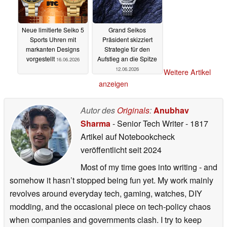
Neue limitierte Seiko 5
Grand Seikos
Sports Uhren mit
Präsident skizziert
markanten Designs
Strategie für den
vorgestellt
Aufstieg an die Spitze
16.06.2026
12.06.2026
Weitere Artikel
anzeigen
Autor des
Originals
:
Anubhav
Sharma
- Senior Tech Writer
- 1817
Artikel auf Notebookcheck
veröffentlicht
seit 2024
Most of my time goes into writing - and
somehow it hasn’t stopped being fun yet. My work mainly
revolves around everyday tech, gaming, watches, DIY
modding, and the occasional piece on tech-policy chaos
when companies and governments clash. I try to keep