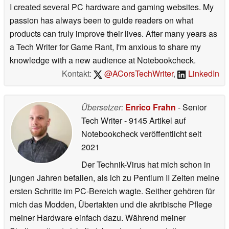
I created several PC hardware and gaming websites. My
passion has always been to guide readers on what
products can truly improve their lives. After many years as
a Tech Writer for Game Rant, I'm anxious to share my
knowledge with a new audience at Notebookcheck.
Kontakt:
@ACorsTechWriter
,
LinkedIn
Übersetzer:
Enrico Frahn
- Senior
Tech Writer
- 9145 Artikel auf
Notebookcheck veröffentlicht
seit
2021
Der Technik-Virus hat mich schon in
jungen Jahren befallen, als ich zu Pentium II Zeiten meine
ersten Schritte im PC-Bereich wagte. Seither gehören für
mich das Modden, Übertakten und die akribische Pflege
meiner Hardware einfach dazu. Während meiner