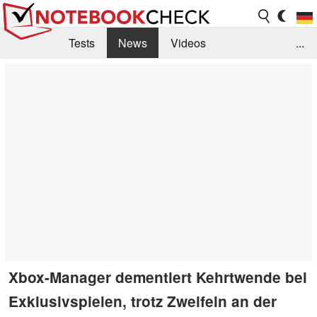
Tests
News
Videos
...
Benchmarks & Tech
Externe Tests
Kaufberatung
Deals
Suche
Jobs
Forum
Xbox-Manager dementiert Kehrtwende bei
Exklusivspielen, trotz Zweifeln an der