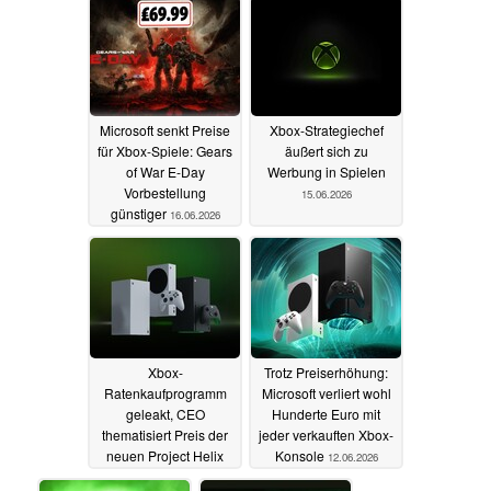
Microsoft senkt Preise
Xbox-Strategiechef
für Xbox-Spiele: Gears
äußert sich zu
of War E-Day
Werbung in Spielen
Vorbestellung
15.06.2026
günstiger
16.06.2026
Xbox-
Trotz Preiserhöhung:
Ratenkaufprogramm
Microsoft verliert wohl
geleakt, CEO
Hunderte Euro mit
thematisiert Preis der
jeder verkauften Xbox-
neuen Project Helix
Konsole
12.06.2026
Konsole
15.06.2026