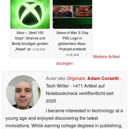
Xbox – „Next 100
Gears of War: E-Day
Days“: Sharma und
PS5-Logo in
Booty kündigen großen
gelöschtem Xbox-
„Reset“ an
Podcast entdeckt
12.06.2026
10.06.2026
Weitere Artikel
anzeigen
Autor des
Originals
:
Adam Corsetti
-
Tech Writer
- 1471 Artikel auf
Notebookcheck veröffentlicht
seit
2025
I became interested in technology at a
young age and enjoyed discovering the latest
innovations. While earning college degrees in publishing,