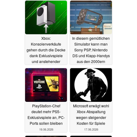
Xbox:
In diesem gemütlichen
Konsolenverkäufe
Simulator kann man
gehen durch die Decke
Sony PSP, Nintendo
dank Exklusivspiele
DS und Klapp-Handys
und anstehender
aus den 2000ern
Preiserhöhung
reparieren
19.06.2026
22.07.2026
PlayStation-Chef
Microsoft erwägt wohl
deutet mehr PS5-
Xbox-Abspaltung
Exklusivspiele an, PC-
wegen steigender
Ports sollen bleiben
Kosten für Spiele
19.06.2026
17.06.2026