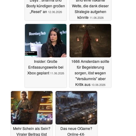
Booty kündigen großen
Wette, die dank dieser
„Reset“ an
Strategie aufgehen
12.06.2026
könnte
11.06.2026
Insider: Große
1666 Amsterdam sollte
Entlassungswelle bei
für Begeisterung
Xbox geplant
sorgen, löst wegen
11.06.2026
"Versäumnis" aber
Kritik aus
10.06.2026
Mehr Schein als Sein?
Das neue OGame?
Viraler Beitrag löst
Online-4X-