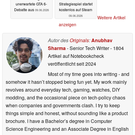
unerwartete GTA 6-
Strategiespiel startet
Debatte aus
kostenlos auf Steam
09.06.2026
09.06.2026
Weitere Artikel
anzeigen
Autor des
Originals
:
Anubhav
Sharma
- Senior Tech Writer
- 1804
Artikel auf Notebookcheck
veröffentlicht
seit 2024
Most of my time goes into writing - and
somehow it hasn’t stopped being fun yet. My work mainly
revolves around everyday tech, gaming, watches, DIY
modding, and the occasional piece on tech-policy chaos
when companies and governments clash. I try to keep
things simple and honest, without sounding like a product
brochure. I have a Bachelor’s degree in Computer
Science Engineering and an Associate Degree in English