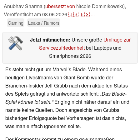
Anubhav Sharma (
übersetzt von
Nicole Dominikowski),
Veröffentlicht am
08.06.2026
🇺🇸
🇪🇸
...
Gaming
Leaks / Rumors
Jetzt mitmachen:
Unsere große
Umfrage zur
Servicezufriedenheit
bei Laptops und
Smartphones 2026
Es steht nicht gut um Marvel’s Blade. Während eines
heutigen Livestreams von Giant Bomb wurde der
Branchen-Insider Jeff Grubb nach dem aktuellen Status
des Spiels gefragt und antwortete schlicht:
„Das Blade-
Spiel könnte tot sein.“
Er ging nicht näher darauf ein und
nannte keine Quellen. Doch angesichts von Grubbs
bisheriger Erfolgsquote bei Vorhersagen ist das nichts,
was man einfach ignorieren sollte.
Der Kommentar kommt zu einem gewissermaßen