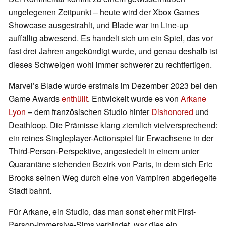
ungelegenen Zeitpunkt – heute wird der Xbox Games
Showcase ausgestrahlt, und Blade war im Line-up
auffällig abwesend. Es handelt sich um ein Spiel, das vor
fast drei Jahren angekündigt wurde, und genau deshalb ist
dieses Schweigen wohl immer schwerer zu rechtfertigen.
Marvel’s Blade wurde erstmals im Dezember 2023 bei den
Game Awards
enthüllt
. Entwickelt wurde es von
Arkane
Lyon
– dem französischen Studio hinter
Dishonored
und
Deathloop. Die Prämisse klang ziemlich vielversprechend:
ein reines Singleplayer-Actionspiel für Erwachsene in der
Third-Person-Perspektive, angesiedelt in einem unter
Quarantäne stehenden Bezirk von Paris, in dem sich Eric
Brooks seinen Weg durch eine von Vampiren abgeriegelte
Stadt bahnt.
Für Arkane, ein Studio, das man sonst eher mit First-
Person-Immersive-Sims verbindet, war dies ein