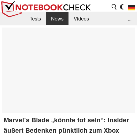
Tests
News
Videos
...
Benchmarks & Tech
Externe Tests
Kaufberatung
Deals
Suche
Jobs
Forum
Marvel’s Blade „könnte tot sein“: Insider
äußert Bedenken pünktlich zum Xbox