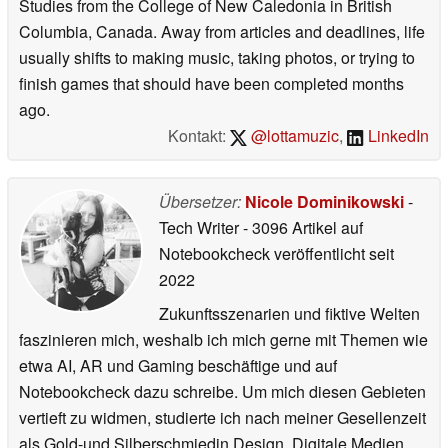
Studies from the College of New Caledonia in British
Columbia, Canada. Away from articles and deadlines, life
usually shifts to making music, taking photos, or trying to
finish games that should have been completed months
ago.
Kontakt:
@lottamuzic
,
LinkedIn
Übersetzer:
Nicole Dominikowski
-
Tech Writer
- 3096 Artikel auf
Notebookcheck veröffentlicht
seit
2022
Zukunftsszenarien und fiktive Welten
faszinieren mich, weshalb ich mich gerne mit Themen wie
etwa AI, AR und Gaming beschäftige und auf
Notebookcheck dazu schreibe. Um mich diesen Gebieten
vertieft zu widmen, studierte ich nach meiner Gesellenzeit
als Gold-und Silberschmiedin Design, Digitale Medien