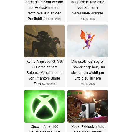
dementiert Kehrtwende
adaptive KI und eine
bei Exklusivspielen,
von Stürmen
trotz Zweifeln an der
verwüstete Kolonie
Profitabilität
16.06.2026
14.06.2026
Keine Angst vor GTA 6:
Microsoft ließ Spyro-
S-Game erklärt
Entwickler gehen, um
Release-Verschiebung
sich einen wichtigen
von Phantom Blade
Erfolg zu sichern
Zero
14.06.2026
12.06.2026
Xbox – „Next 100
Xbox: Exklusivspiele
Days“: Sharma und
sind eine riskante