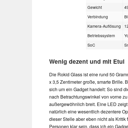
Gewicht
4
Verbindung
B
Kamera-Auflösung
1
Betriebssystem
Y
SoC
S
Wenig dezent und mit Etui
Die Rokid Glass ist eine rund 50 Gra
x 3,5 Zentimeter große, smarte Brille. 
sich um ein Gadget handelt: So sind di
nach Betrachtungswinkel von vorne zu 
außergewöhnlich breit. Eine LED zeigt 
natürlich eine wesentlich dezentere Opt
dieser Stelle aber eben nicht als Kriti
Personen klar sein, dass ich ein Gadg