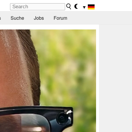
▼
s
Suche
Jobs
Forum