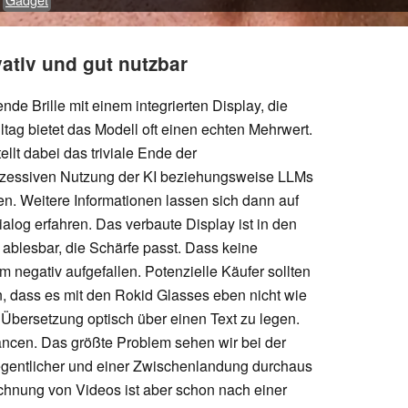
vativ und gut nutzbar
de Brille mit einem integrierten Display, die
lltag bietet das Modell oft einen echten Mehrwert.
lt dabei das triviale Ende der
exzessiven Nutzung der KI beziehungsweise LLMs
en. Weitere Informationen lassen sich dann auf
log erfahren. Das verbaute Display ist in den
blesbar, die Schärfe passt. Dass keine
um negativ aufgefallen. Potenzielle Käufer sollten
n, dass es mit den Rokid Glasses eben nicht wie
 Übersetzung optisch über einen Text zu legen.
ancen. Das größte Problem sehen wir bei der
egentlicher und einer Zwischenlandung durchaus
chnung von Videos ist aber schon nach einer