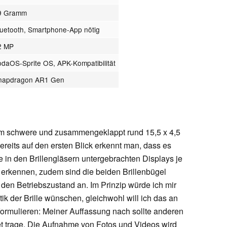
9 Gramm
luetooth, Smartphone-App nötig
2 MP
odaOS-Sprite OS, APK-Kompatibilität
napdragon AR1 Gen
mm schwere und zusammengeklappt rund 15,5 x 4,5
Bereits auf den ersten Blick erkennt man, dass es
e in den Brillengläsern untergebrachten Displays je
erkennen, zudem sind die beiden Brillenbügel
den Betriebszustand an. Im Prinzip würde ich mir
ik der Brille wünschen, gleichwohl will ich das an
k formulieren: Meiner Auffassung nach sollte anderen
et trage. Die Aufnahme von Fotos und Videos wird