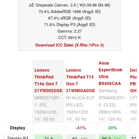
ΔE Greyscale Calman: 2.6 | ∀{0.09-98 Ø4.96}
70.4% AdobeRGB 1998 (Argyll 3D)
97.4% sRGB (Argyll 3D)
71.6% Display P3 (Argyll 3D)
Gamma: 2.27
CCT: 6910 K
Download ICC Datei (X-Rite i1Pro 3)
Asus
ExpertBook
Lenovo
Lenovo
Dell
Ultra
ThinkPad
ThinkPad T14
Plu
B9406CAA
T14s Gen 7
Gen 7
PB1
Samsung
21YW0022GE
21WN00A0GE
GH
MNE007QB1-
N140JCA-ELP,
ATNA40LE01-
LP1
1, IPS,
IPS LED,
0, OLED,
IPS 
1920x1200,
1920x1200,
2880x1800,
192
14", 60 Hz
14", 60 Hz
14", 120 Hz
14",
Display
-41%
20%
Display P3
71.6
40
96.2
37.
-44%
34%