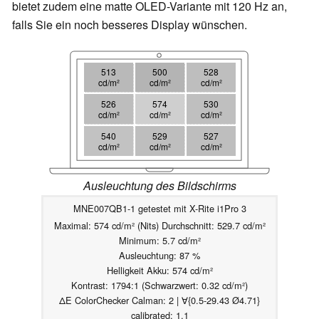
bietet zudem eine matte OLED-Variante mit 120 Hz an,
falls Sie ein noch besseres Display wünschen.
513
500
528
cd/m²
cd/m²
cd/m²
526
574
530
cd/m²
cd/m²
cd/m²
540
529
527
cd/m²
cd/m²
cd/m²
Ausleuchtung des Bildschirms
MNE007QB1-1 getestet mit X-Rite i1Pro 3
Maximal: 574 cd/m² (Nits) Durchschnitt: 529.7 cd/m²
Minimum: 5.7 cd/m²
Ausleuchtung: 87 %
Helligkeit Akku: 574 cd/m²
Kontrast: 1794:1 (Schwarzwert: 0.32 cd/m²)
ΔE ColorChecker Calman: 2 | ∀{0.5-29.43 Ø4.71}
calibrated: 1.1