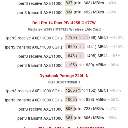
837
(min: 608)
MBit/s
∼49%
iperf3 receive AXE11000
834
(min: 492)
MBit/s
∼69%
iperf3 transmit AXE11000
Dell Pro 14 Plus PB14255 GH77W
Mediatek Wi-Fi 7 MT7925 Wireless LAN Card
1790
(min: 1768)
MBit/s
∼100%
iperf3 receive AXE11000 6GHz
1690
(min: 1441)
MBit/s
∼100%
iperf3 transmit AXE11000 6GHz
1643
(min: 1408)
MBit/s
∼96%
iperf3 receive AXE11000
1165
(min: 939)
MBit/s
∼96%
iperf3 transmit AXE11000
Dynabook Portege Z40L-N
Intel BE201 320MHz
1205
(min: 1152)
MBit/s
∼67%
iperf3 receive AXE11000 6GHz
1003
(min: 936)
MBit/s
∼59%
iperf3 transmit AXE11000 6GHz
806
(min: 723)
MBit/s
∼47%
iperf3 receive AXE11000
681
(min: 606)
MBit/s
∼56%
iperf3 transmit AXE11000