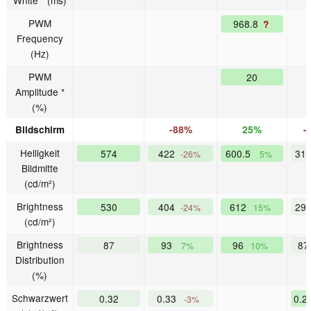
PWM
968.8
?
Frequency
(Hz)
PWM
20
Amplitude *
(%)
Bildschirm
-88%
25%
-
Helligkeit
574
422
600.5
31
-26%
5%
Bildmitte
(cd/m²)
Brightness
530
404
612
29
-24%
15%
(cd/m²)
Brightness
87
93
96
8
7%
10%
Distribution
(%)
Schwarzwert
0.32
0.33
0.2
-3%