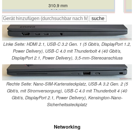
310.9 mm
313.6 mm
313 mm
313.6 mm
312.4 mm
313.5 mm
Linke Seite: HDMI 2.1, USB-C 3.2 Gen. 1 (5 Gbit/s, DisplayPort 1.2,
Power Delivery), USB-C 4.0 mit Thunderbolt 4 (40 Gbit/s,
DisplayPort 2.1, Power Delivery), 3,5-mm-Stereoanschluss
Rechte Seite: Nano-SIM-Kartensteckplatz, USB-A 3.2 Gen. 2 (5
Gbit/s, mit Stromversorgung), USB-C 4.0 mit Thunderbolt 4 (40
Gbit/s, DisplayPort 2.1, Power Delivery), Kensington-Nano-
Sicherheitssteckplatz
Networking