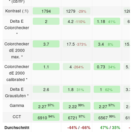
* (cd/m²)
Kontrast (:1)
1794
1279
12
-29%
Delta E
2
4.2
1.18
6
-110%
41%
Colorchecker
*
Colorchecker
3.7
17.5
3.4
15.
-373%
8%
dE 2000
max. *
Colorchecker
1.1
4
0.73
5.
-264%
34%
dE 2000
calibrated *
Delta E
2.6
1.8
1
3.
31%
62%
Graustufen *
Gamma
97%
99%
97%
2.27
2.22
2.27
2.
CCT
94%
97%
99%
6910
6721
6567
61
Durchschnitt
-44%
/
-66%
47%
/
35%
-