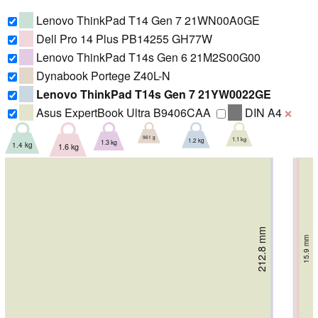
Lenovo ThinkPad T14 Gen 7 21WN00A0GE
Dell Pro 14 Plus PB14255 GH77W
Lenovo ThinkPad T14s Gen 6 21M2S00G00
Dynabook Portege Z40L-N
Lenovo ThinkPad T14s Gen 7 21YW0022GE
Asus ExpertBook Ultra B9406CAA
DIN A4
❌
961 g
1.1 kg
1.2 kg
1.3 kg
1.4 kg
1.6 kg
212.8 mm
219.4 mm
219.4 mm
221.7 mm
222.5 mm
15.9 mm
224 mm
19.2 mm
15.9 mm
23.5 mm
18.9 mm
22 mm