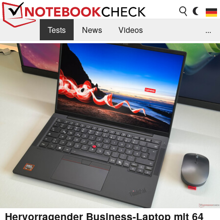
Tests
News
Videos
...
Benchmarks & Tech
Externe Tests
Kaufberatung
Deals
Suche
Jobs
Forum
Hervorragender Business-Laptop mit 64