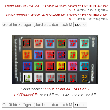
0
Lenovo ThinkPad T14s Gen 7 21YW0022GE
; iperf3 transmit Wi-Fi6/7 RT-BE96U; iperf
3.1.3:
Ø1723 (1533-1812) MBit/s
Lenovo ThinkPad T14s Gen 7 21YW0022GE
; iperf3 receive Wi-Fi6/7 RT-BE96U; iperf
3.1.3:
Ø1956 (1880-2007) MBit/s
11.5
11.6
17.6
18.4
14.6
12.3
∆E
∆E
∆E
∆E
∆E
∆E
9.7
19.4
12.3
11.6
12
11.8
∆E
∆E
∆E
∆E
∆E
∆E
13.6
17.5
16
8.6
12.2
21.3
∆E
∆E
∆E
∆E
∆E
∆E
1.5
5.4
11.2
10.5
9.7
3.2
∆E
∆E
∆E
∆E
∆E
∆E
ColorChecker
Lenovo ThinkPad T14s Gen 7
21YW0022GE
: 12.23 ∆E min: 1.45 - max: 21.27 ∆E