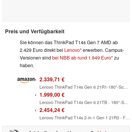
Preis und Verfügbarkeit
Sie können das ThinkPad T14s Gen 7 AMD ab
2.429 Euro direkt bei
Lenovo
erwerben. Campus-
Versionen sind
bei NBB ab rund 1.949 Euro
zu
haben.
2.339,71 €
Lenovo ThinkPad T14s Gen 6 21R1-180°-Scharnierdesign - Intel Core Ultra 7 255U - Win 11 Pro - Intel Graphics - 32 GB RAM - 1 TB SSD TCG Opal Encryption 2, NVMe - 35.6 cm (14") IPS 1920 x 1200
1.999,00 €
Lenovo ThinkPad T14s Gen 6 21TB - 180°-Scharnierdesign - AMD Ryzen AI 7 PRO 350/2 GHz - Win 11 Pro - Radeon 880M - 32 GB RAM - 1 TB SSD 35.6 cm (14") IPS 1920 x 1200 - Wi-Fi 7, Bluetooth - Schwarz
2.454,24 €
Lenovo ThinkPad T14s 2-in-1 Gen 1 21R3 - Flip-Design - Intel Core Ultra 7 255U - Win 11 Pro - Intel Graphics - 32 GB RAM - 1 TB SSD TCG Opal Encryption 2, NVMe - 35.6 cm (14") IPS Touchscreen