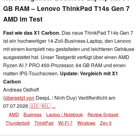
GB RAM – Lenovo ThinkPad T14s Gen 7
AMD im Test
Fast wie das X1 Carbon.
Das neue ThinkPad T14s Gen 7
ist ein hochwertiger 14-Zoll-Business-Laptop, den Lenovo
mit einem komplett neu gestalteten und leichteren Gehäuse
ausgestattet hat. Unser Testgerät verfügt über einen AMD
Ryzen AI 7 PRO 450-Prozessor, 64 GB RAM und einen
matten IPS-Touchscreen.
Update: Vergleich mit X1
Carbon
Andreas Osthoff
,
👁
Andreas Osthoff
,
✓
Andrea Grüblinger
(
übersetzt von
DeepL / Ninh Duy)
Veröffentlicht am
07.07.2026
🇺🇸
🇳🇱
...
AMD
Business
Laptop / Notebook
Review Snippet
Thunderbolt
ThinkPad
Wi-Fi 7
Windows
Zen 5