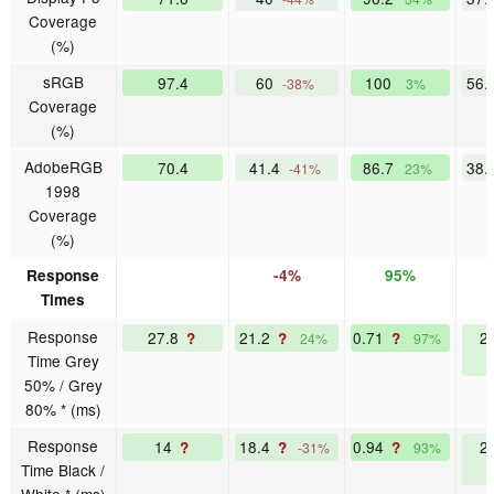
Coverage
(%)
sRGB
97.4
60
100
56.
-38%
3%
Coverage
(%)
AdobeRGB
70.4
41.4
86.7
38.
-41%
23%
1998
Coverage
(%)
Response
-4%
95%
Times
Response
27.8
21.2
0.71
2
?
?
?
24%
97%
Time Grey
50% / Grey
80% * (ms)
Response
14
18.4
0.94
2
?
?
?
-31%
93%
Time Black /
White * (ms)