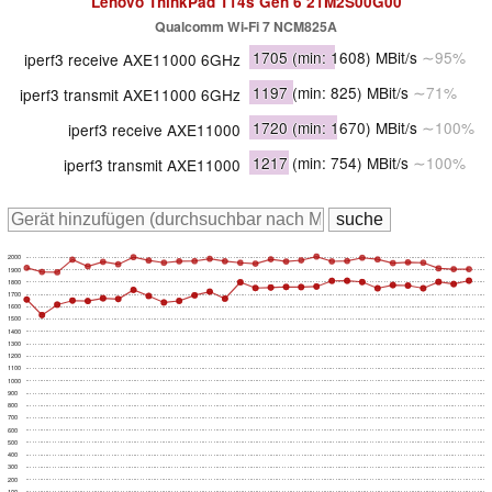
Lenovo ThinkPad T14s Gen 6 21M2S00G00
Qualcomm Wi-Fi 7 NCM825A
1705
(min: 1608)
MBit/s
∼95%
iperf3 receive AXE11000 6GHz
1197
(min: 825)
MBit/s
∼71%
iperf3 transmit AXE11000 6GHz
1720
(min: 1670)
MBit/s
∼100%
iperf3 receive AXE11000
1217
(min: 754)
MBit/s
∼100%
iperf3 transmit AXE11000
2000
1900
1800
1700
1600
1500
1400
1300
1200
1100
1000
900
800
700
600
500
400
300
200
100