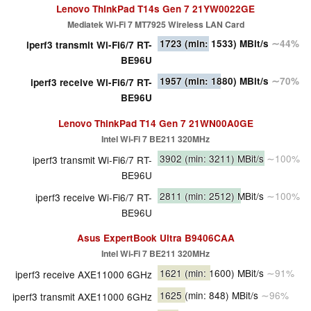
Lenovo ThinkPad T14s Gen 7 21YW0022GE
Mediatek Wi-Fi 7 MT7925 Wireless LAN Card
1723
(min: 1533)
MBit/s
∼44%
iperf3 transmit Wi-Fi6/7 RT-
BE96U
1957
(min: 1880)
MBit/s
∼70%
iperf3 receive Wi-Fi6/7 RT-
BE96U
Lenovo ThinkPad T14 Gen 7 21WN00A0GE
Intel Wi-Fi 7 BE211 320MHz
3902
(min: 3211)
MBit/s
∼100%
iperf3 transmit Wi-Fi6/7 RT-
BE96U
2811
(min: 2512)
MBit/s
∼100%
iperf3 receive Wi-Fi6/7 RT-
BE96U
Asus ExpertBook Ultra B9406CAA
Intel Wi-Fi 7 BE211 320MHz
1621
(min: 1600)
MBit/s
∼91%
iperf3 receive AXE11000 6GHz
1625
(min: 848)
MBit/s
∼96%
iperf3 transmit AXE11000 6GHz