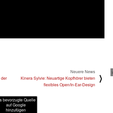
Neuere News
⟩
 der
Kinera Sylvie: Neuartige Kopfhörer bieten
flexibles Open/In-Ear-Design
s bevorzugte Quelle
auf Google
hinzufügen