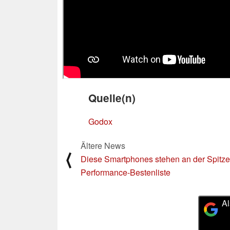
Quelle(n)
Godox
Ältere News
⟨
Diese Smartphones stehen an der Spitze
Performance-Bestenliste
Al