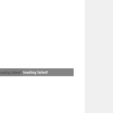
loading failed!
loading failed!