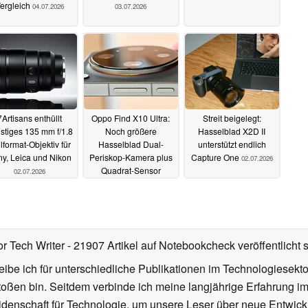
ergleich
04.07.2026
03.07.2026
7Artisans enthüllt
Oppo Find X10 Ultra:
Streit beigelegt:
stiges 135 mm f/1.8
Noch größere
Hasselblad X2D II
lformat-Objektiv für
Hasselblad Dual-
unterstützt endlich
y, Leica und Nikon
Periskop-Kamera plus
Capture One
02.07.2026
Quadrat-Sensor
02.07.2026
02.07.2026
or Tech Writer
- 21907 Artikel auf Notebookcheck veröffentlicht
s
ibe ich für unterschiedliche Publikationen im Technologiesekt
oßen bin. Seitdem verbinde ich meine langjährige Erfahrung 
denschaft für Technologie, um unsere Leser über neue Entwick