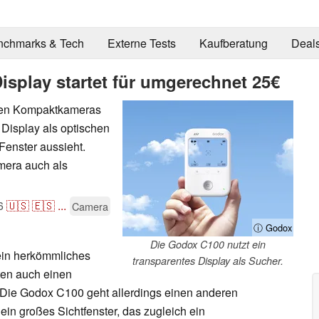
nchmarks & Tech
Externe Tests
Kaufberatung
Deal
isplay startet für umgerechnet 25€
sten Kompaktkameras
 Display als optischen
Fenster aussieht.
amera auch als
6
🇺🇸
🇪🇸
...
Camera
ⓘ Godox
Die Godox C100 nutzt ein
ein herkömmliches
transparentes Display als Sucher.
ten auch einen
 Die Godox C100 geht allerdings einen anderen
in großes Sichtfenster, das zugleich ein