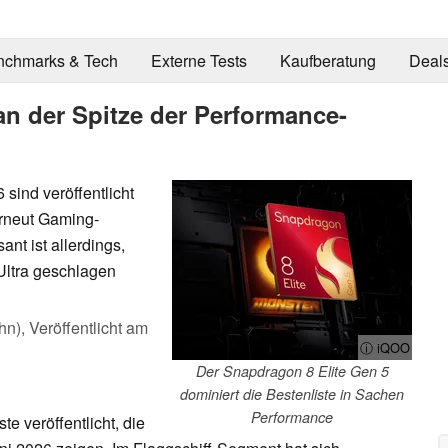
nchmarks & Tech
Externe Tests
Kaufberatung
Deal
n der Spitze der Performance-
sind veröffentlicht
erneut Gaming-
nt ist allerdings,
ltra geschlagen
hn),
Veröffentlicht am
ⓘ iQOO
Der Snapdragon 8 Elite Gen 5
dominiert die Bestenliste in Sachen
Performance
e veröffentlicht, die