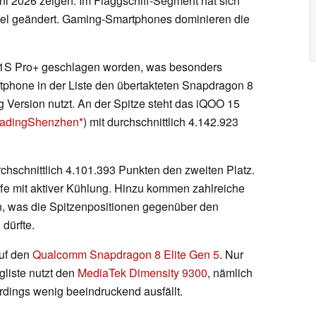
ni 2026 zeigen. Im Flaggschiff-Segment hat sich
viel geändert. Gaming-Smartphones dominieren die
 11S Pro+ geschlagen worden, was besonders
artphone in der Liste den übertakteten Snapdragon 8
 Version nutzt. An der Spitze steht das iQOO 15
TradingShenzhen
) mit durchschnittlich 4.142.923
hschnittlich 4.101.393 Punkten den zweiten Platz.
fe mit aktiver Kühlung. Hinzu kommen zahlreiche
n, was die Spitzenpositionen gegenüber den
 dürfte.
auf den
Qualcomm Snapdragon 8 Elite Gen 5
. Nur
gliste nutzt den
MediaTek Dimensity 9300
, nämlich
rdings wenig beeindruckend ausfällt.