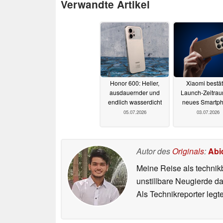
Verwandte Artikel
Honor 600: Heller,
Xiaomi bestät
ausdauernder und
Launch-Zeitrau
endlich wasserdicht
neues Smartp
05.07.2026
03.07.2026
Autor des
Originals
:
Abi
Meine Reise als technik
unstillbare Neugierde d
Als Technikreporter leg