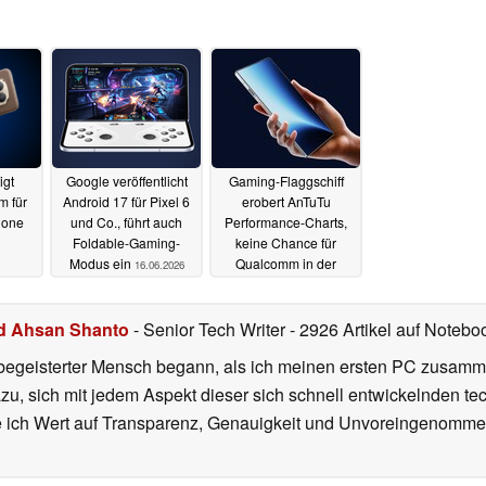
igt
Google veröffentlicht
Gaming-Flaggschiff
m für
Android 17 für Pixel 6
erobert AnTuTu
hone
und Co., führt auch
Performance-Charts,
Foldable-Gaming-
keine Chance für
Modus ein
Qualcomm in der
16.06.2026
Mittelklasse
03.06.2026
d Ahsan Shanto
- Senior Tech Writer
- 2926 Artikel auf Notebo
begeisterter Mensch begann, als ich meinen ersten PC zusamm
azu, sich mit jedem Aspekt dieser sich schnell entwickelnden t
te ich Wert auf Transparenz, Genauigkeit und Unvoreingenomme