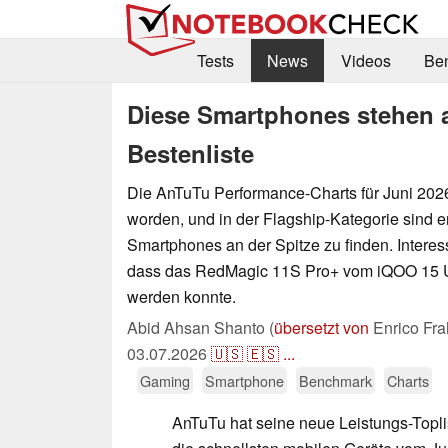
Tests
News
Videos
Be
Diese Smartphones stehen a
Bestenliste
Die AnTuTu Performance-Charts für Juni 2026 
worden, und in der Flagship-Kategorie sind 
Smartphones an der Spitze zu finden. Interessa
dass das RedMagic 11S Pro+ vom iQOO 15 U
werden konnte.
Abid Ahsan Shanto (
übersetzt von
Enrico Fra
03.07.2026
🇺🇸
🇪🇸
...
Gaming
Smartphone
Benchmark
Charts
AnTuTu hat seine neue Leistungs-Toplist