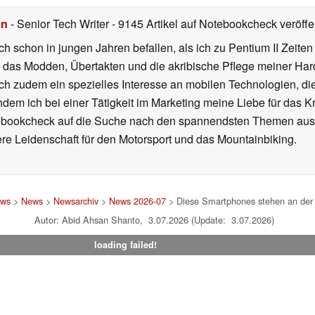
hn
- Senior Tech Writer
- 9145 Artikel auf Notebookcheck veröffen
ch schon in jungen Jahren befallen, als ich zu Pentium II Zeite
h das Modden, Übertakten und die akribische Pflege meiner Ha
ich zudem ein spezielles Interesse an mobilen Technologien, di
hdem ich bei einer Tätigkeit im Marketing meine Liebe für das 
ebookcheck auf die Suche nach den spannendsten Themen aus d
e Leidenschaft für den Motorsport und das Mountainbiking.
ews
>
News
>
Newsarchiv
>
News 2026-07
> Diese Smartphones stehen an der 
Autor: Abid Ahsan Shanto, 3.07.2026 (Update: 3.07.2026)
loading failed!