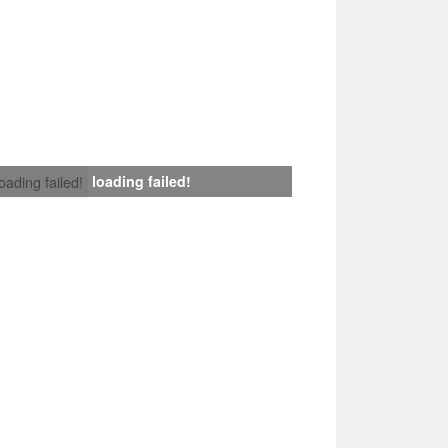
loading failed!
loading failed!