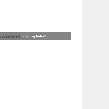
loading failed!
loading failed!