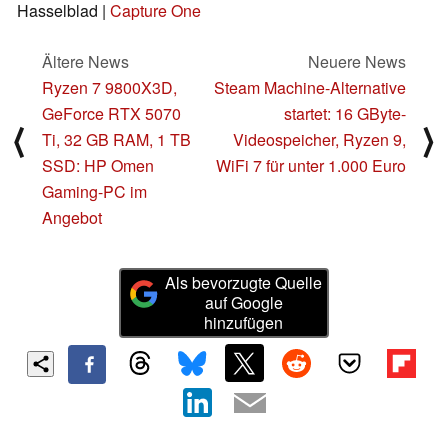
Hasselblad |
Capture One
Ältere News
Neuere News
Ryzen 7 9800X3D,
Steam Machine-Alternative
GeForce RTX 5070
startet: 16 GByte-
⟨
⟩
Ti, 32 GB RAM, 1 TB
Videospeicher, Ryzen 9,
SSD: HP Omen
WiFi 7 für unter 1.000 Euro
Gaming-PC im
Angebot
Als bevorzugte Quelle
auf Google
hinzufügen