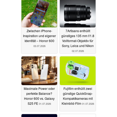
Zwischen iPhone-
7Artisans enthüllt
Inspiration und eigener
günstiges 135 mm f/1.8
Identität – Honor 600
Vollformat-Objektiv für
Sony, Leica und Nikon
03.07.2026
02.07.2026
Maximale Power oder
Fujifilm enthüllt zwei
perfekte Balance?
günstige QuickSnap-
Honor 600 vs. Galaxy
Kompaktkameras mit
S25 FE
Kleinbild-Film
01.07.2026
01.07.2026