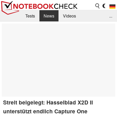
Tests
News
Videos
...
Benchmarks & Tech
Externe Tests
Kaufberatung
Deals
Suche
Jobs
Forum
Streit beigelegt: Hasselblad X2D II
unterstützt endlich Capture One