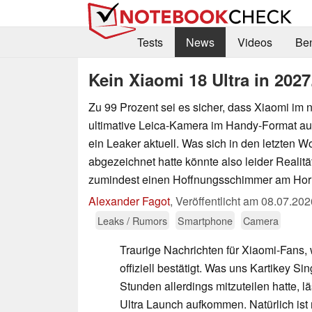
Tests
News
Videos
Be
Kein Xiaomi 18 Ultra in 2027
Zu 99 Prozent sei es sicher, dass Xiaomi im 
ultimative Leica-Kamera im Handy-Format aus
ein Leaker aktuell. Was sich in den letzten W
abgezeichnet hatte könnte also leider Realitä
zumindest einen Hoffnungsschimmer am Hori
Alexander Fagot
,
Veröffentlicht am
08.07.202
Leaks / Rumors
Smartphone
Camera
Traurige Nachrichten für Xiaomi-Fans,
offiziell bestätigt. Was uns Kartikey Sin
Stunden allerdings mitzuteilen hatte, 
Ultra Launch aufkommen. Natürlich ist 