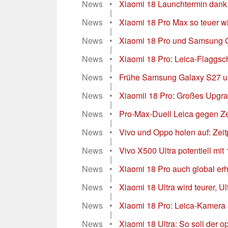
News
•
Xiaomi 18 Launchtermin dank of
|
News
•
Xiaomi 18 Pro Max so teuer wi
|
News
•
Xiaomi 18 Pro und Samsung Ga
|
News
•
Xiaomi 18 Pro: Leica-Flaggschi
|
News
•
Frühe Samsung Galaxy S27 un
|
News
•
Xiaomii 18 Pro: Großes Upgrad
|
News
•
Pro-Max-Duell Leica gegen Zei
|
News
•
Vivo und Oppo holen auf: Zeitp
|
News
•
Vivo X500 Ultra potentiell mi
|
News
•
Xiaomi 18 Pro auch global erh
|
News
•
Xiaomi 18 Ultra wird teurer, U
|
News
•
Xiaomi 18 Pro: Leica-Kamera m
|
News
•
Xiaomi 18 Ultra: So soll der