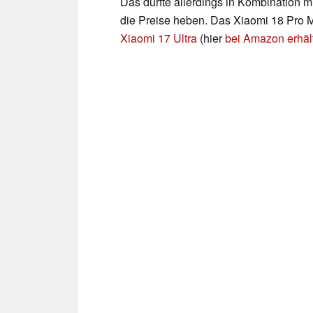
Das dürfte allerdings in Kombination m
die Preise heben. Das Xiaomi 18 Pro M
Xiaomi 17 Ultra
(hier
bei Amazon erhält