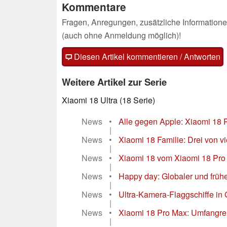
Kommentare
Fragen, Anregungen, zusätzliche Informatione
(auch ohne Anmeldung möglich)!
Diesen Artikel kommentieren / Antworten
Weitere Artikel zur Serie
Xiaomi 18 Ultra (18 Serie)
News
•
Alle gegen Apple: Xiaomi 18 
|
News
•
Xiaomi 18 Familie: Drei von vi
|
News
•
Xiaomi 18 vom Xiaomi 18 Pro 
|
News
•
Happy day: Globaler und frühe
|
News
•
Ultra-Kamera-Flaggschiffe in G
|
News
•
Xiaomi 18 Pro Max: Umfangre
|