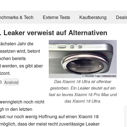
nchmarks & Tech
Externe Tests
Kaufberatung
Deal
. Leaker verweist auf Alternativen
nächsten Jahr die
setzen wird, betont
ochen bereits
t werden, es gibt aber
zont.
ⓘ Alexander Fagot, Notebookcheck
6
Das Xiaomi 18 Ultra ist offenbar
Android
gestorben. Ein Leaker deutet auf ein
fast so teures Xiaomi 18 Pro Max und
das Xiaomi 19 Ultra.
 wenngleich noch nicht
gh in den letzten
lässt nur noch wenig Hoffnung auf einen Xiaomi 18
möglich, dass der meist recht zuverlässige Leaker