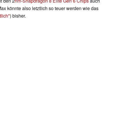
it den 2
nm-Snapdragon 8 Elite Gen 6 Chips
auch
ax könnte also letztlich so teuer werden wie das
lich
) bisher.