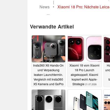
|
News
•
Xiaomi 18 Pro: Nächste Leica
...
Verwandte Artikel
Insta360 X6 Hands-On
Xiaomi 18 vom Xiaomi
Ha
und Verpackung
18 Pro Launch
und
leaken Launchtermin.
abgekoppelt: Xiaomi
Vergleich mit Insta360
kopiert wohl Apple-
b
X5 Kamera und GoPro
Strategie
21.07.2026
Max
26.07.2026