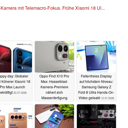
-Kamera mit Telemacro-Fokus. Frühe Xiaomi 18 Ul...
ppy day: Globaler
Oppo Find X10 Pro
Faltenfreies Display
 früherer Xiaomi 18
Max: Hasselblad-
auf höchstem Niveau:
Pro Max Launch
Kamera-Premiere
Samsung Galaxy Z
ekräftigt
nähert sich
Fold 8 Ultra Hands-On-
20.07.2026
Massenfertigung
Video geleakt
12.07.2026
13.07.2026