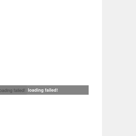
loading failed!
loading failed!