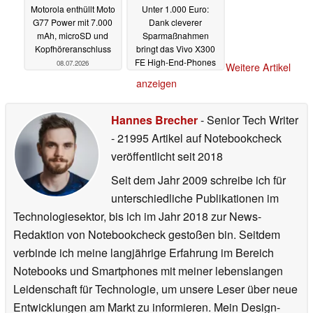
Motorola enthüllt Moto
Unter 1.000 Euro:
G77 Power mit 7.000
Dank cleverer
mAh, microSD und
Sparmaßnahmen
Kopfhöreranschluss
bringt das Vivo X300
FE High-End-Phones
08.07.2026
Weitere Artikel
in Probleme
08.07.2026
anzeigen
Hannes Brecher
- Senior Tech Writer
- 21995 Artikel auf Notebookcheck
veröffentlicht
seit 2018
Seit dem Jahr 2009 schreibe ich für
unterschiedliche Publikationen im
Technologiesektor, bis ich im Jahr 2018 zur News-
Redaktion von Notebookcheck gestoßen bin. Seitdem
verbinde ich meine langjährige Erfahrung im Bereich
Notebooks und Smartphones mit meiner lebenslangen
Leidenschaft für Technologie, um unsere Leser über neue
Entwicklungen am Markt zu informieren. Mein Design-