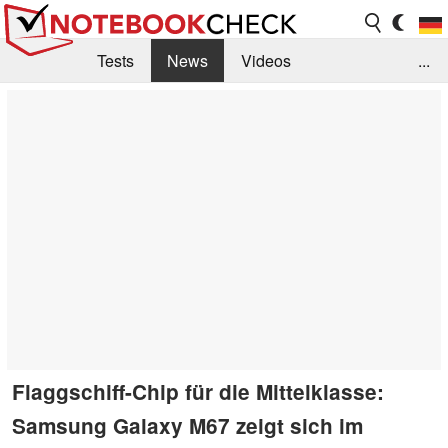
Tests
News
Videos
...
Benchmarks & Tech
Externe Tests
Kaufberatung
Deals
Suche
Jobs
Forum
Flaggschiff-Chip für die Mittelklasse:
Samsung Galaxy M67 zeigt sich im