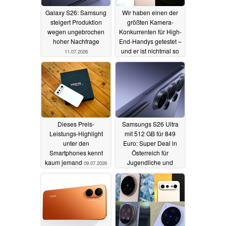
Galaxy S26: Samsung
Wir haben einen der
steigert Produktion
größten Kamera-
wegen ungebrochen
Konkurrenten für High-
hoher Nachfrage
End-Handys getestet –
und er ist nichtmal so
11.07.2026
teuer
10.07.2026
Dieses Preis-
Samsungs S26 Ultra
Leistungs-Highlight
mit 512 GB für 849
unter den
Euro: Super Deal in
Smartphones kennt
Österreich für
kaum jemand
Jugendliche und
09.07.2026
weitere berechtigte
Gruppen
09.07.2026