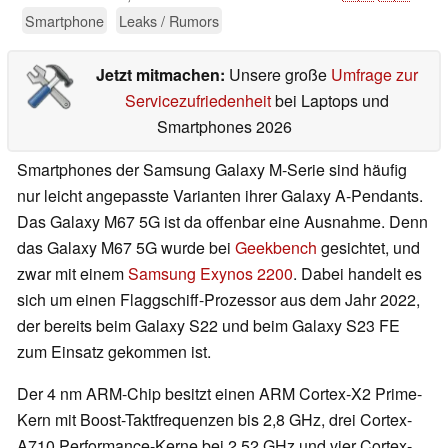
Smartphone
Leaks / Rumors
Jetzt mitmachen:
Unsere große
Umfrage zur
Servicezufriedenheit
bei Laptops und
Smartphones 2026
Smartphones der Samsung Galaxy M-Serie sind häufig
nur leicht angepasste Varianten ihrer Galaxy A-Pendants.
Das Galaxy M67 5G ist da offenbar eine Ausnahme. Denn
das Galaxy M67 5G wurde bei
Geekbench
gesichtet, und
zwar mit einem
Samsung Exynos 2200
. Dabei handelt es
sich um einen Flaggschiff-Prozessor aus dem Jahr 2022,
der bereits beim Galaxy S22 und beim Galaxy S23 FE
zum Einsatz gekommen ist.
Der 4 nm ARM-Chip besitzt einen ARM Cortex-X2 Prime-
Kern mit Boost-Taktfrequenzen bis 2,8 GHz, drei Cortex-
A710 Performance-Kerne bei 2,52 GHz und vier Cortex-