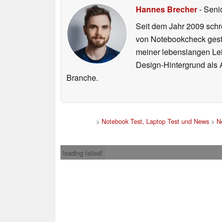
Hannes Brecher
- Seni
Seit dem Jahr 2009 schre
von Notebookcheck gest
meiner lebenslangen Lei
Design-Hintergrund als A
Branche.
>
Notebook Test, Laptop Test und News
>
N
loading failed!