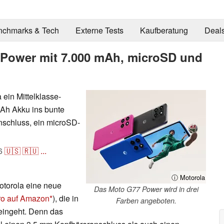
nchmarks & Tech
Externe Tests
Kaufberatung
Deal
 Power mit 7.000 mAh, microSD und
ein Mittelklasse-
Ah Akku ins bunte
schluss, ein microSD-
6
🇺🇸
🇷🇺
...
ⓘ Motorola
otorola eine neue
Das Moto G77 Power wird in drei
ro auf Amazon
), die in
Farben angeboten.
eingeht. Denn das