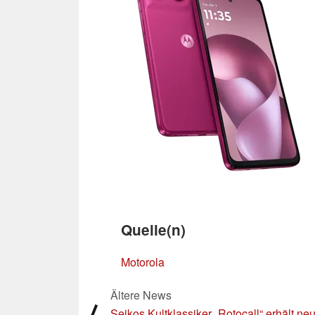
Quelle(n)
Motorola
Ältere News
⟨
Seikos Kultklassiker „Rotocall“ erhält ne