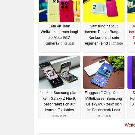
Kein 4K, kein
Samsung hat gut
D
Weitwinkel – was taugt
lachen: Dieser Budget-
fas
die Moto-G37-
Konkurrent ist sein
T
Kamera?
eigener Feind
01.08.2026
31.07.2026
Leaker: Samsung plant
Flaggschiff-Chip für die
S
kein Galaxy Z Flip 9,
Mittelklasse: Samsung
Fol
beschränkt sich auf
Galaxy M67 zeigt sich
8 
teurere Foldables
im Benchmark-Leak
09.07.2026
09.07.2026
Weite