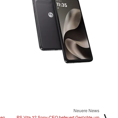
Neuere News
⟩
uen
PS Vita 2? Sony-CEO befeuert Gerüchte um