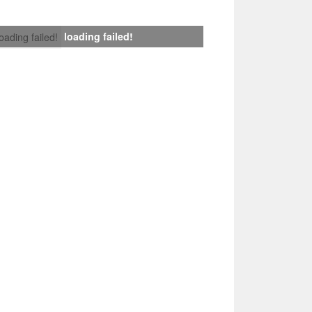
loading failed!
loading failed!