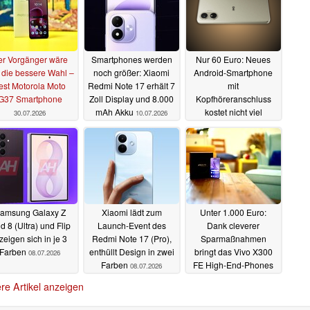
er Vorgänger wäre
Smartphones werden
Nur 60 Euro: Neues
t die bessere Wahl –
noch größer: Xiaomi
Android-Smartphone
est Motorola Moto
Redmi Note 17 erhält 7
mit
G37 Smartphone
Zoll Display und 8.000
Kopfhöreranschluss
mAh Akku
kostet nicht viel
30.07.2026
10.07.2026
10.07.2026
amsung Galaxy Z
Xiaomi lädt zum
Unter 1.000 Euro:
d 8 (Ultra) und Flip
Launch-Event des
Dank cleverer
zeigen sich in je 3
Redmi Note 17 (Pro),
Sparmaßnahmen
Farben
enthüllt Design in zwei
bringt das Vivo X300
08.07.2026
Farben
FE High-End-Phones
08.07.2026
in Probleme
08.07.2026
re Artikel anzeigen