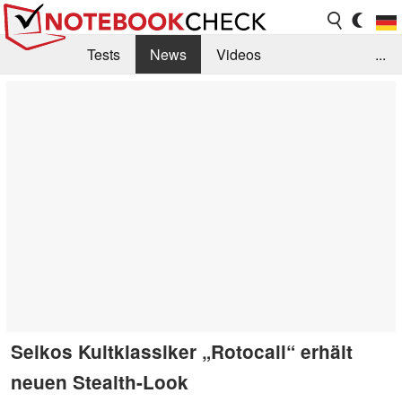
Tests
News
Videos
...
Benchmarks & Tech
Externe Tests
Kaufberatung
Deals
Suche
Jobs
Forum
Seikos Kultklassiker „Rotocall“ erhält
neuen Stealth-Look