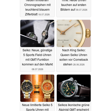
Chronographen mit
tauchen auf ersten
leuchtend blauem
Bildern auf
09.07.2026
Zifferblatt
18.07.2026
Seiko: Neue, günstige
Nach King Seiko:
5 Sports Field-Uhren
Queen Seiko Uhren
mit GMT-Funktion
sollen vor Comeback
kommen auf den Markt
stehen
28.06.2026
08.07.2026
Neue limitierte Seiko 5
Seikos ikonische grüne
Sports Uhren mit
Alpinist GMT erscheint