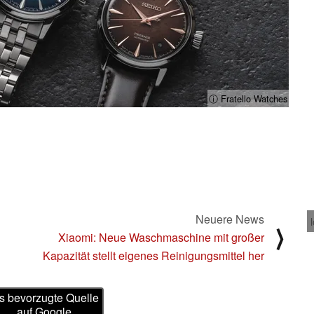
ⓘ Fratello Watches
Neuere News
⟩
Xiaomi: Neue Waschmaschine mit großer
Kapazität stellt eigenes Reinigungsmittel her
s bevorzugte Quelle
auf Google