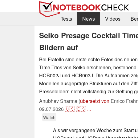
Tests
News
Videos
Be
Seiko Presage Cocktail Tim
Bildern auf
Bei Fratello sind erste echte Fotos des neue
Time-Trios von Seiko erschienen, bestehen
HCB002J und HCB003J. Die Aufnahmen zeige
Modellen ausgeprägte Strukturen auf den Ziffe
Pressebildern nicht vollständig zur Geltung
Anubhav Sharma (
übersetzt von
Enrico Frahn
09.07.2026
🇺🇸
🇪🇸
...
Watch
Als wir vergangene Woche zum Start 