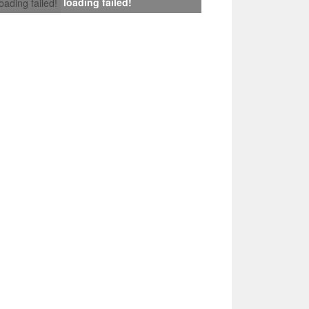
loading failed!
loading failed!