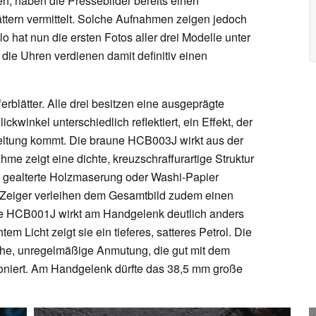
 haben die Pressebilder bereits einen
ättern vermittelt. Solche Aufnahmen zeigen jedoch
lo hat nun die ersten Fotos aller drei Modelle unter
 die Uhren verdienen damit definitiv einen
ferblätter. Alle drei besitzen eine ausgeprägte
ickwinkel unterschiedlich reflektiert, ein Effekt, der
Geltung kommt. Die braune HCB003J wirkt aus der
me zeigt eine dichte, kreuzschraffurartige Struktur
 an gealterte Holzmaserung oder Washi-Papier
d Zeiger verleihen dem Gesamtbild zudem einen
ue HCB001J wirkt am Handgelenk deutlich anders
em Licht zeigt sie ein tieferes, satteres Petrol. Die
nische, unregelmäßige Anmutung, die gut mit dem
moniert. Am Handgelenk dürfte das 38,5 mm große