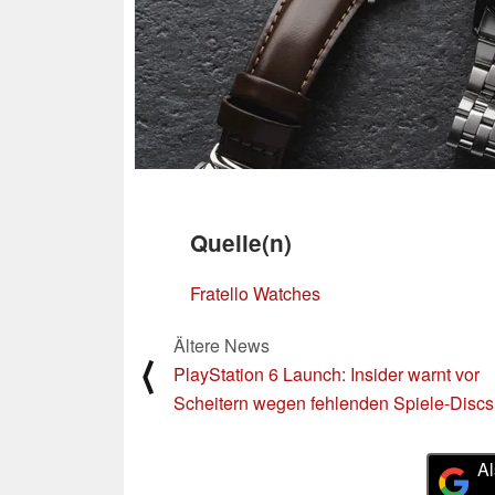
Quelle(n)
Fratello Watches
Ältere News
⟨
PlayStation 6 Launch: Insider warnt vor
Scheitern wegen fehlenden Spiele-Discs
Al