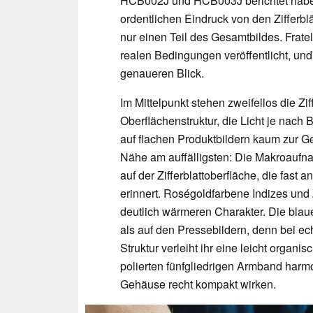
HCB002J und HCB003J berichtet haben,
ordentlichen Eindruck von den Zifferbl
nur einen Teil des Gesamtbildes. Fratel
realen Bedingungen veröffentlicht, und
genaueren Blick.
Im Mittelpunkt stehen zweifellos die Zif
Oberflächenstruktur, die Licht je nach Bl
auf flachen Produktbildern kaum zur 
Nähe am auffälligsten: Die Makroaufnah
auf der Zifferblattoberfläche, die fast
erinnert. Roségoldfarbene Indizes un
deutlich wärmeren Charakter. Die bla
als auf den Pressebildern, denn bei echt
Struktur verleiht ihr eine leicht orga
polierten fünfgliedrigen Armband har
Gehäuse recht kompakt wirken.