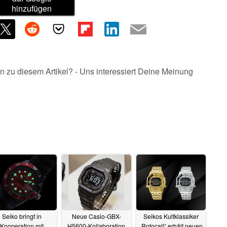
hinzufügen
n zu diesem Artikel? - Uns interessiert Deine Meinung
Seiko bringt in
Neue Casio-GBX-
Seikos Kultklassiker
Kooperation mit
H5600-Kollaboration
„Rotocall“ erhält neuen