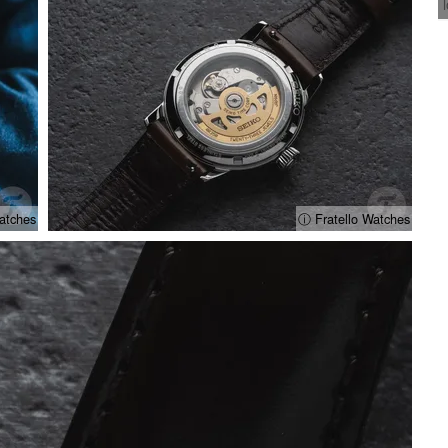
atches
ⓘ Fratello Watches