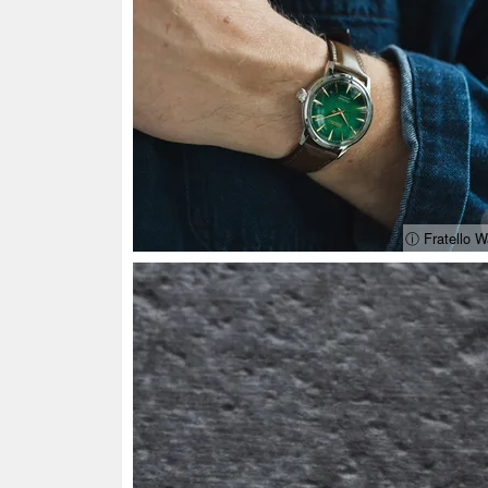
ⓘ Fratello W