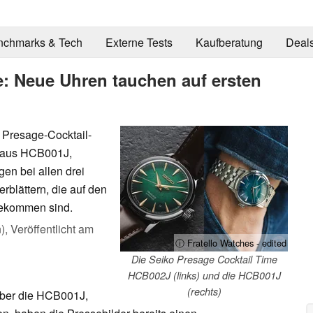
nchmarks & Tech
Externe Tests
Kaufberatung
Deal
e: Neue Uhren tauchen auf ersten
n Presage-Cocktail-
d aus HCB001J,
n bei allen drei
rblättern, die auf den
 gekommen sind.
),
Veröffentlicht am
ⓘ Fratello Watches - edited
Die Seiko Presage Cocktail Time
HCB002J (links) und die HCB001J
(rechts)
über die HCB001J,