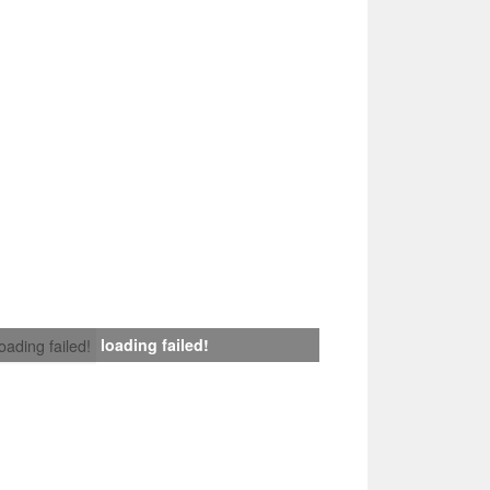
loading failed!
loading failed!