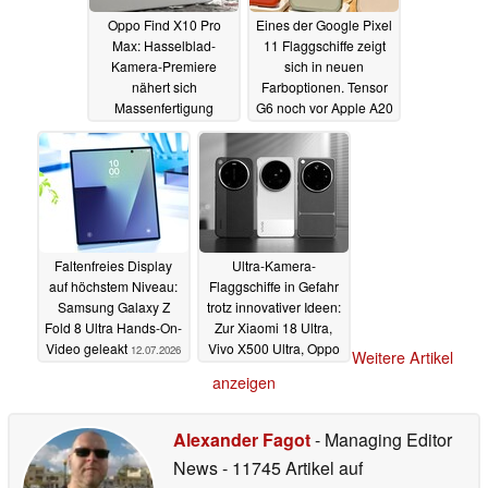
Oppo Find X10 Pro
Eines der Google Pixel
Max: Hasselblad-
11 Flaggschiffe zeigt
Kamera-Premiere
sich in neuen
nähert sich
Farboptionen. Tensor
Massenfertigung
G6 noch vor Apple A20
im 2nm-Prozess
13.07.2026
13.07.2026
Faltenfreies Display
Ultra-Kamera-
auf höchstem Niveau:
Flaggschiffe in Gefahr
Samsung Galaxy Z
trotz innovativer Ideen:
Fold 8 Ultra Hands-On-
Zur Xiaomi 18 Ultra,
Video geleakt
Vivo X500 Ultra, Oppo
12.07.2026
Weitere Artikel
Find X10 Ultra Zukunft
anzeigen
12.07.2026
Alexander Fagot
- Managing Editor
News
- 11745 Artikel auf