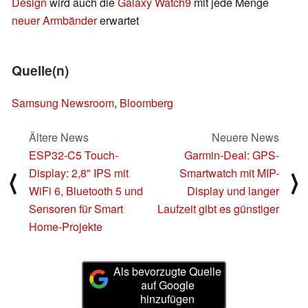
Design
wird auch die
Galaxy Watch9
mit jede Menge
neuer Armbänder
erwartet
Quelle(n)
Samsung Newsroom
,
Bloomberg
Ältere News
Neuere News
ESP32-C5 Touch-
Garmin-Deal: GPS-
Display: 2,8" IPS mit
Smartwatch mit MIP-
⟨
⟩
WiFi 6, Bluetooth 5 und
Display und langer
Sensoren für Smart
Laufzeit gibt es günstiger
Home-Projekte
Als bevorzugte Quelle
auf Google
hinzufügen