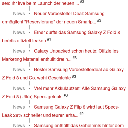
#3
seid ihr live beim Launch der neuen ...
|
News
•
Neuer Vorbesteller-Deal: Samsung
#3
ermöglicht "Reservierung" der neuen Smartp...
|
News
•
Einer durfte das Samsung Galaxy Z Fold 8
#1
bereits offiziell leaken
|
News
•
Galaxy Unpacked schon heute: Offizielles
#3
Marketing Material enthüllt drei n...
|
News
•
Bester Samsung Vorbestellerdeal ab Galaxy
#3
Z Fold 8 und Co. wohl Geschichte
|
News
•
Viel mehr Akkulaufzeit: Alle Samsung Galaxy
#3
Z Fold 8 (Ultra) Specs geleakt
|
News
•
Samsung Galaxy Z Flip 8 wird laut Specs-
#2
Leak 28% schneller und teurer, erhä...
|
News
•
Samsung enthüllt das Geheimnis hinter dem