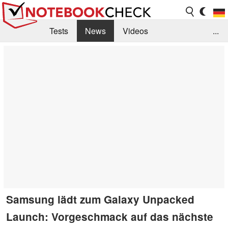
Tests
News
Videos
...
Benchmarks & Tech
Externe Tests
Kaufberatung
Deals
Suche
Jobs
Forum
Samsung lädt zum Galaxy Unpacked
Launch: Vorgeschmack auf das nächste