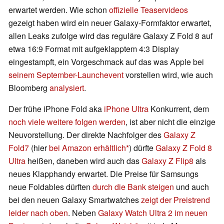
erwartet werden. Wie schon
offizielle Teaservideos
gezeigt haben wird ein neuer Galaxy-Formfaktor erwartet,
allen Leaks zufolge wird das reguläre Galaxy Z Fold 8 auf
etwa 16:9 Format mit aufgeklapptem 4:3 Display
eingestampft, ein Vorgeschmack auf das was Apple bei
seinem September-Launchevent
vorstellen wird, wie auch
Bloomberg
analysiert
.
Der frühe iPhone Fold aka
iPhone Ultra
Konkurrent, dem
noch viele weitere folgen werden
, ist aber nicht die einzige
Neuvorstellung. Der direkte Nachfolger des
Galaxy Z
Fold7
(hier
bei Amazon erhältlich
) dürfte
Galaxy Z Fold 8
Ultra
heißen, daneben wird auch das
Galaxy Z Flip8
als
neues Klapphandy erwartet. Die Preise für Samsungs
neue Foldables dürften
durch die Bank steigen
und auch
bei den neuen Galaxy Smartwatches
zeigt der Preistrend
leider nach oben
. Neben
Galaxy Watch Ultra 2 im neuen