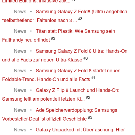
Limited Editions, inklusive Jok...
|
News
•
Samsung Galaxy Z Fold8 (Ultra) angeblich
#3
"selbstheilend": Faltenlos nach 3 ...
|
News
•
Titan statt Plastik: Wie Samsung sein
#3
Falthandy neu erfindet
|
News
•
Samsung Galaxy Z Fold 8 Ultra: Hands-On
#3
und alle Facts zur neuen Ultra-Klasse
|
News
•
Samsung Galaxy Z Fold 8 startet neuen
#1
Foldable-Trend. Hands-On und alle Facts
|
News
•
Galaxy Z Flip 8 Launch und Hands-On:
#2
Samsung feilt am potentiell letzten Kl...
|
News
•
Ade Speicherverdopplung: Samsungs
#3
Vorbesteller-Deal ist offiziell Geschichte
|
News
•
Galaxy Unpacked mit Überraschung: Hier