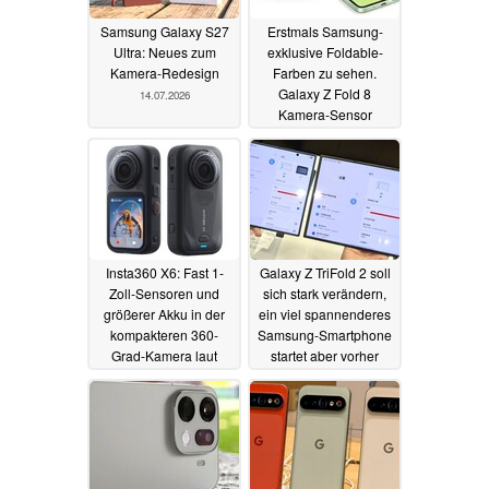
Samsung Galaxy S27
Erstmals Samsung-
Ultra: Neues zum
exklusive Foldable-
Kamera-Redesign
Farben zu sehen.
Galaxy Z Fold 8
14.07.2026
Kamera-Sensor
enthüllt
14.07.2026
Insta360 X6: Fast 1-
Galaxy Z TriFold 2 soll
Zoll-Sensoren und
sich stark verändern,
größerer Akku in der
ein viel spannenderes
kompakteren 360-
Samsung-Smartphone
Grad-Kamera laut
startet aber vorher
Specs-Leak
13.07.2026
13.07.2026