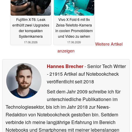
Fujifilm X-T6: Leak
Vivo X Fold 6 mit 9x
enthüllt zwei Upgrades
Zeiss-Telefoto-Kamera
der kompakten
in coolen Promobildern
Systemkamera
und Video zu sehen
17.06.2026
17.06.2026
Weitere Artikel
anzeigen
Hannes Brecher
- Senior Tech Writer
- 21915 Artikel auf Notebookcheck
veröffentlicht
seit 2018
Seit dem Jahr 2009 schreibe ich für
unterschiedliche Publikationen im
Technologiesektor, bis ich im Jahr 2018 zur News-
Redaktion von Notebookcheck gestoßen bin. Seitdem
verbinde ich meine langjährige Erfahrung im Bereich
Notebooks und Smartphones mit meiner lebenslangen