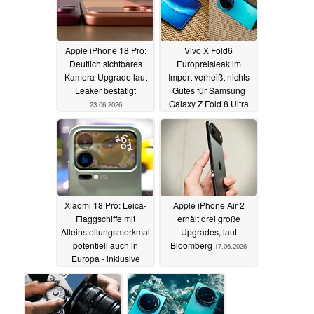
Apple iPhone 18 Pro:
Vivo X Fold6
Deutlich sichtbares
Europreisleak im
Kamera-Upgrade laut
Import verheißt nichts
Leaker bestätigt
Gutes für Samsung
Galaxy Z Fold 8 Ultra
23.06.2026
und Co
20.06.2026
Xiaomi 18 Pro: Leica-
Apple iPhone Air 2
Flaggschiffe mit
erhält drei große
Alleinstellungsmerkmal
Upgrades, laut
potentiell auch in
Bloomberg
17.06.2026
Europa - inklusive
neuer LOFIC-Kamera
18.06.2026