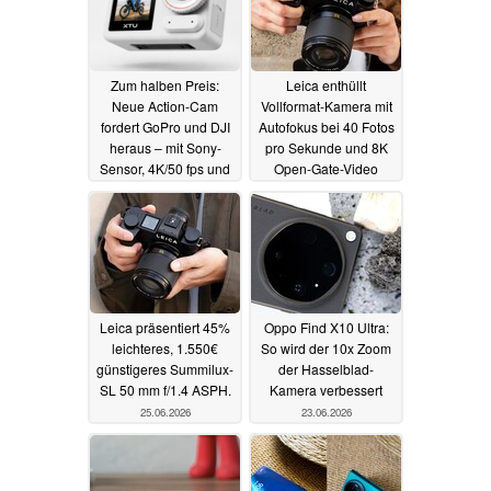
Zum halben Preis:
Leica enthüllt
Neue Action-Cam
Vollformat-Kamera mit
fordert GoPro und DJI
Autofokus bei 40 Fotos
heraus – mit Sony-
pro Sekunde und 8K
Sensor, 4K/50 fps und
Open-Gate-Video
Gyroflow
25.06.2026
25.06.2026
Leica präsentiert 45%
Oppo Find X10 Ultra:
leichteres, 1.550€
So wird der 10x Zoom
günstigeres Summilux-
der Hasselblad-
SL 50 mm f/1.4 ASPH.
Kamera verbessert
25.06.2026
23.06.2026