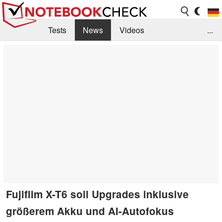
Tests
News
Videos
...
Benchmarks & Tech
Externe Tests
Kaufberatung
Deals
Suche
Jobs
Forum
Fujifilm X-T6 soll Upgrades inklusive
größerem Akku und AI-Autofokus