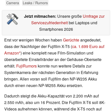
Camera
Leaks / Rumors
Jetzt mitmachen:
Unsere große
Umfrage zur
Servicezufriedenheit
bei Laptops und
Smartphones 2026
Erst vor wenigen Wochen haben
Gerüchte
angedeutet,
dass der Nachfolger der Fujifilm X-T5 (
ca. 1.699 Euro auf
Amazon
) eine komplett neue Film-Simulation und
überarbeitete Einstellränder an der Gehäuse-Oberseite
erhält.
FujiRumors
konnte nun weitere Details zur
Systemkamera der nächsten Generation in Erfahrung
bringen. Allen voran soll Fujifilm den NP-W235 Akku
durch einen neuen NP-W255 Akku ersetzen.
Dadurch steigt die Akku-Kapazität von 2.200 mAh auf
2.550 mAh, also um 16 Prozent. Die Fujifilm X-T6 soll 8K-
Videos aufnehmen können, während die X-T5 noch auf