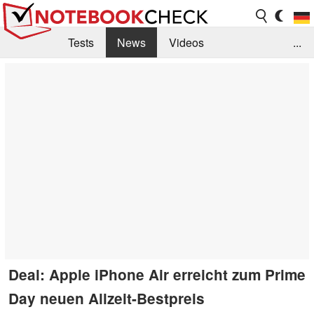
Tests
News
Videos
...
Benchmarks & Tech
Externe Tests
Kaufberatung
Deals
Suche
Jobs
Forum
Deal: Apple iPhone Air erreicht zum Prime
Day neuen Allzeit-Bestpreis