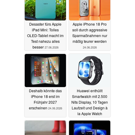
Desaster fürs Apple
Apple iPhone 18 Pro
iPad Mini: Tolles
soll durch aggressive
OLED-Tablet macht im
Sparmaßnahmen nur
Test nahezu alles
mäßig teurer werden
besser
27.06.2026
24.06.2026
Deshalb könnte das
Huawei enthüllt
iPhone 18 erst im
Smartwatch mit 2.500
Frühjahr 2027
Nits Display, 10 Tagen
erscheinen
Laufzeit und Design à
24.06.2026
la Apple Watch
23.06.2026