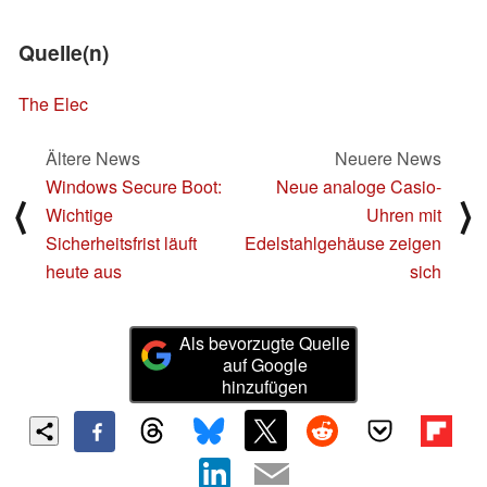
Quelle(n)
The Elec
Ältere News
Neuere News
Windows Secure Boot:
Neue analoge Casio-
⟨
⟩
Wichtige
Uhren mit
Sicherheitsfrist läuft
Edelstahlgehäuse zeigen
heute aus
sich
Als bevorzugte Quelle
auf Google
hinzufügen