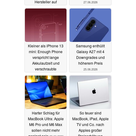
Hersteller auf
27.06.2026
Pentagon-Liste
27.06.2026
Kleiner als iPhone 13
Samsung enthüllt
mini: Enough Phone
Galaxy A27 mit 4
verspricht lange
Downgrades und
Akkulaufzeit und
höherem Preis
verschraubte
25.06.2026
Rückseite
25.06.2026
Harter Schlag für
So teuer sind
MacBook Ultra: Apple
MacBook, iPad, Apple
M6 Pro und M6 Max
TV und Co. nach
sollen nicht mehr
Apples großer
geplant sein
Preiserhöhung