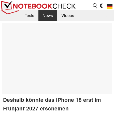
Tests
News
Videos
...
Benchmarks & Tech
Externe Tests
Kaufberatung
Deals
Suche
Jobs
Forum
Deshalb könnte das iPhone 18 erst im
Frühjahr 2027 erscheinen