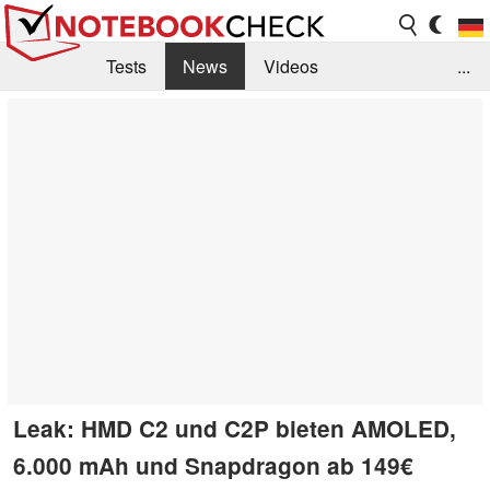
Tests
News
Videos
...
Benchmarks & Tech
Externe Tests
Kaufberatung
Deals
Suche
Jobs
Forum
Leak: HMD C2 und C2P bieten AMOLED,
6.000 mAh und Snapdragon ab 149€