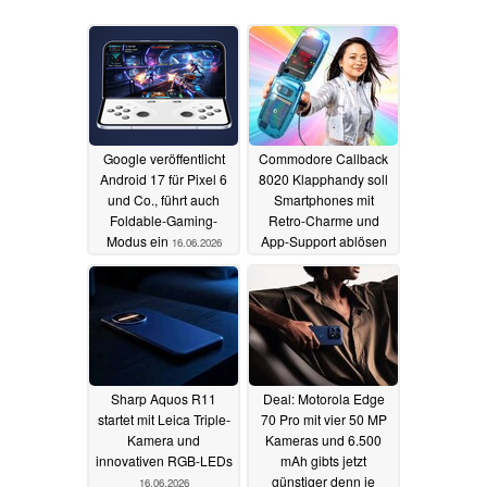
Google veröffentlicht
Commodore Callback
Android 17 für Pixel 6
8020 Klapphandy soll
und Co., führt auch
Smartphones mit
Foldable-Gaming-
Retro-Charme und
Modus ein
App-Support ablösen
16.06.2026
16.06.2026
Sharp Aquos R11
Deal: Motorola Edge
startet mit Leica Triple-
70 Pro mit vier 50 MP
Kamera und
Kameras und 6.500
innovativen RGB-LEDs
mAh gibts jetzt
günstiger denn je
16.06.2026