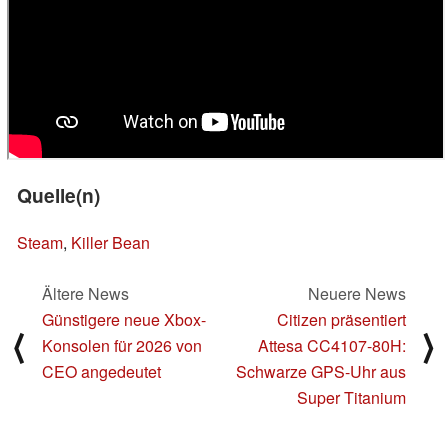
Quelle(n)
Steam
,
Killer Bean
Ältere News
Neuere News
Günstigere neue Xbox-
Citizen präsentiert
⟨
⟩
Konsolen für 2026 von
Attesa CC4107-80H:
CEO angedeutet
Schwarze GPS-Uhr aus
Super Titanium