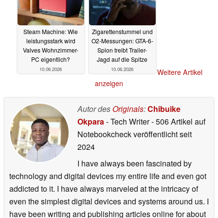
Steam Machine: Wie
Zigarettenstummel und
leistungsstark wird
O2-Messungen: GTA-6-
Valves Wohnzimmer-
Spion treibt Trailer-
PC eigentlich?
Jagd auf die Spitze
10.06.2026
10.06.2026
Weitere Artikel
anzeigen
Autor des
Originals
:
Chibuike
Okpara
- Tech Writer
- 506 Artikel auf
Notebookcheck veröffentlicht
seit
2024
I have always been fascinated by
technology and digital devices my entire life and even got
addicted to it. I have always marveled at the intricacy of
even the simplest digital devices and systems around us. I
have been writing and publishing articles online for about