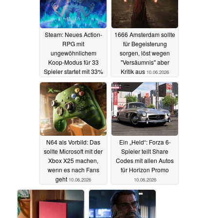
Steam: Neues Action-
1666 Amsterdam sollte
RPG mit
für Begeisterung
ungewöhnlichem
sorgen, löst wegen
Koop-Modus für 33
"Versäumnis" aber
Spieler startet mit 33%
Kritik aus
10.06.2026
Rabatt
12.06.2026
N64 als Vorbild: Das
Ein „Held“: Forza 6-
sollte Microsoft mit der
Spieler teilt Share
Xbox X25 machen,
Codes mit allen Autos
wenn es nach Fans
für Horizon Promo
geht
10.06.2026
10.06.2026