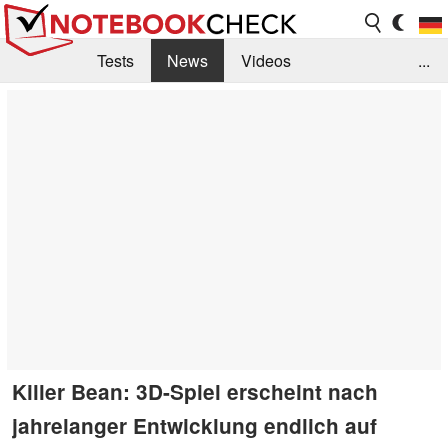
Tests
News
Videos
...
Benchmarks & Tech
Externe Tests
Kaufberatung
Deals
Suche
Jobs
Forum
Killer Bean: 3D-Spiel erscheint nach
jahrelanger Entwicklung endlich auf