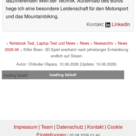
faszinierenden Welt der Technik. Außerhalb des Büros
hege ich eine besondere Leidenschaft für den Motorsport
und das Mountainbiking.
Kontakt:
LinkedIn
>
Notebook Test, Laptop Test und News
>
News
>
Newsarchiv
>
News
2026-06
> Killer Bean: 3D-Spiel erscheint nach jahrelanger Entwicklung
endlich auf Steam
Autor: Chibuike Okpara, 10.06.2026 (Update: 10.06.2026)
loading failed!
loading failed!
Impressum
|
Team
|
Datenschutz
|
Kontakt
|
Cookie
Einstellungen
| 05.08.2026 01:40