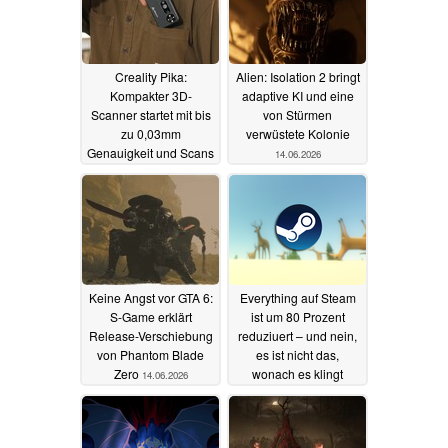
Creality Pika:
Alien: Isolation 2 bringt
Kompakter 3D-
adaptive KI und eine
Scanner startet mit bis
von Stürmen
zu 0,03mm
verwüstete Kolonie
Genauigkeit und Scans
14.06.2026
ohne
Markierungspunkte
22.07.2026
Keine Angst vor GTA 6:
Everything auf Steam
S-Game erklärt
ist um 80 Prozent
Release-Verschiebung
reduziuert – und nein,
von Phantom Blade
es ist nicht das,
Zero
wonach es klingt
14.06.2026
13.06.2026