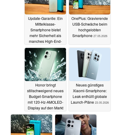
Update-Garantie: Ein
OnePlus: Gravierende
Mittelklasse-
USB-Schwäche beim
Smartphone bietet
hochgelobten
mehr Sicherheit als
Smartphone
27.05.2026
manches High-End-
Handy
28.05.2026
Honor bringt
Neues günstiges
stillschweigend neues
Xiaomi-Smartphone:
Budget-Smartphone
Leak enthüllt globale
mit 120-Hz-AMOLED-
Launch-Pläne
23.05.2026
Display auf den Markt
26.05.2026