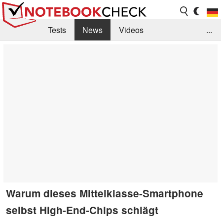
Tests
News
Videos
...
Benchmarks & Tech
Externe Tests
Kaufberatung
Deals
Suche
Jobs
Forum
Warum dieses Mittelklasse-Smartphone
selbst High-End-Chips schlägt