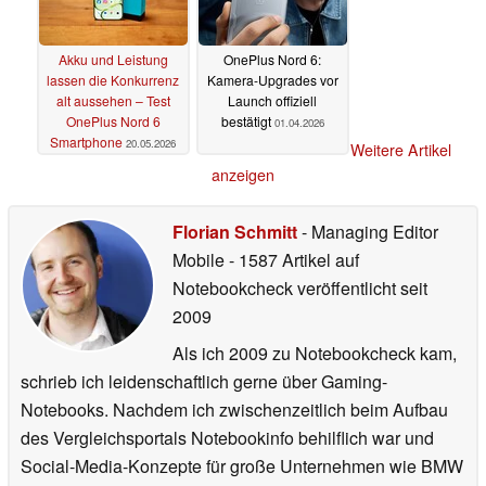
Akku und Leistung
OnePlus Nord 6:
lassen die Konkurrenz
Kamera-Upgrades vor
alt aussehen – Test
Launch offiziell
OnePlus Nord 6
bestätigt
01.04.2026
Smartphone
20.05.2026
Weitere Artikel
anzeigen
Florian Schmitt
- Managing Editor
Mobile
- 1587 Artikel auf
Notebookcheck veröffentlicht
seit
2009
Als ich 2009 zu Notebookcheck kam,
schrieb ich leidenschaftlich gerne über Gaming-
Notebooks. Nachdem ich zwischenzeitlich beim Aufbau
des Vergleichsportals Notebookinfo behilflich war und
Social-Media-Konzepte für große Unternehmen wie BMW