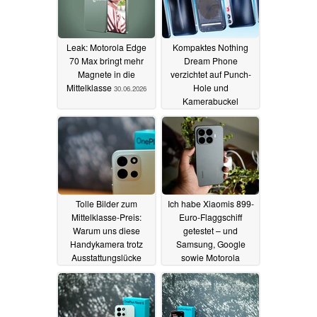
Leak: Motorola Edge
Kompaktes Nothing
70 Max bringt mehr
Dream Phone
Magnete in die
verzichtet auf Punch-
Mittelklasse
Hole und
30.06.2026
Kamerabuckel
22.06.2026
Tolle Bilder zum
Ich habe Xiaomis 899-
Mittelklasse-Preis:
Euro-Flaggschiff
Warum uns diese
getestet – und
Handykamera trotz
Samsung, Google
Ausstattungslücke
sowie Motorola
überzeugt
bekommen ernsthafte
29.05.2026
Konkurrenz
28.05.2026