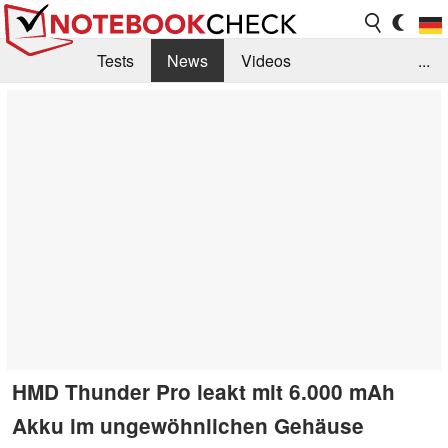
Tests
News
Videos
...
Benchmarks & Tech
Externe Tests
Kaufberatung
Deals
Suche
Jobs
Forum
HMD Thunder Pro leakt mit 6.000 mAh
Akku im ungewöhnlichen Gehäuse