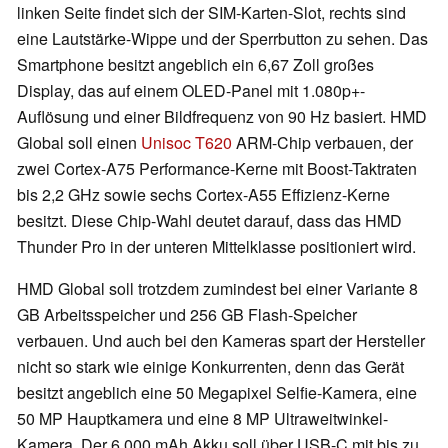
linken Seite findet sich der SIM-Karten-Slot, rechts sind
eine Lautstärke-Wippe und der Sperrbutton zu sehen. Das
Smartphone besitzt angeblich ein 6,67 Zoll großes
Display, das auf einem OLED-Panel mit 1.080p+-
Auflösung und einer Bildfrequenz von 90 Hz basiert. HMD
Global soll einen
Unisoc T620
ARM-Chip verbauen, der
zwei Cortex-A75 Performance-Kerne mit Boost-Taktraten
bis 2,2 GHz sowie sechs Cortex-A55 Effizienz-Kerne
besitzt. Diese Chip-Wahl deutet darauf, dass das HMD
Thunder Pro in der unteren Mittelklasse positioniert wird.
HMD Global soll trotzdem zumindest bei einer Variante 8
GB Arbeitsspeicher und 256 GB Flash-Speicher
verbauen. Und auch bei den Kameras spart der Hersteller
nicht so stark wie einige Konkurrenten, denn das Gerät
besitzt angeblich eine 50 Megapixel Selfie-Kamera, eine
50 MP Hauptkamera und eine 8 MP Ultraweitwinkel-
Kamera. Der 6.000 mAh Akku soll über USB-C mit bis zu