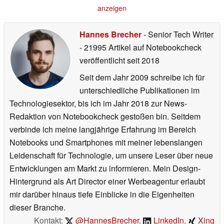
Spielkonsole
vorgestellt
21.05.2026
21.05.2026
anzeigen
Hannes Brecher
- Senior Tech Writer
- 21995 Artikel auf Notebookcheck
veröffentlicht
seit 2018
Seit dem Jahr 2009 schreibe ich für
unterschiedliche Publikationen im
Technologiesektor, bis ich im Jahr 2018 zur News-
Redaktion von Notebookcheck gestoßen bin. Seitdem
verbinde ich meine langjährige Erfahrung im Bereich
Notebooks und Smartphones mit meiner lebenslangen
Leidenschaft für Technologie, um unsere Leser über neue
Entwicklungen am Markt zu informieren. Mein Design-
Hintergrund als Art Director einer Werbeagentur erlaubt
mir darüber hinaus tiefe Einblicke in die Eigenheiten
dieser Branche.
Kontakt:
@HannesBrecher
,
LinkedIn
,
Xing