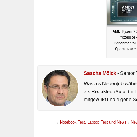
AMD Ryzen 7 
Prozessor 
Benchmarks 
Specs
12.01.2
Sascha Mölck
- Senior 
Was als Nebenjob währen
als Redakteur/Autor im I
mitgewirkt und eigene Sc
>
Notebook Test, Laptop Test und News
>
Ne