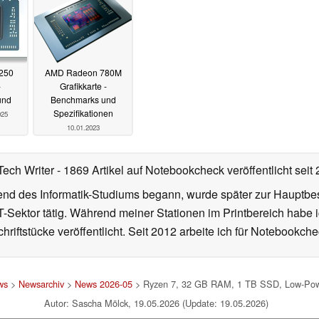
250
AMD Radeon 780M
-
Grafikkarte -
und
Benchmarks und
Spezifikationen
025
10.01.2023
Tech Writer
- 1869 Artikel auf Notebookcheck veröffentlicht
seit
d des Informatik-Studiums begann, wurde später zur Hauptbesc
T-Sektor tätig. Während meiner Stationen im Printbereich habe i
hriftstücke veröffentlicht. Seit 2012 arbeite ich für Notebookche
ws
>
Newsarchiv
>
News 2026-05
> Ryzen 7, 32 GB RAM, 1 TB SSD, Low-Powe
Autor: Sascha Mölck, 19.05.2026 (Update: 19.05.2026)