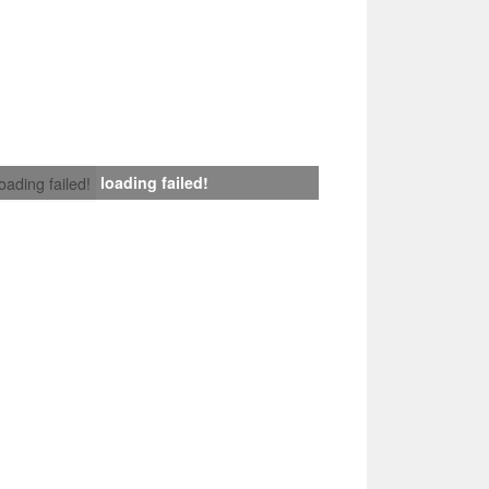
loading failed!
loading failed!