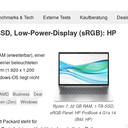
nchmarks & Tech
Externe Tests
Kaufberatung
Deal
SSD, Low-Power-Display (sRGB): HP
 (erweiterbar), einer
 einer beleuchteten
rm (1.920 x 1.200
dows-OS liegt nicht
AMD
Business
Deal
en (Zen)
Windows
Ryzen 7, 32 GB RAM, 1-TB-SSD,
sRGB-Panel: HP ProBook 4 G1a 14.
(Bild: HP)
 Packard steht für