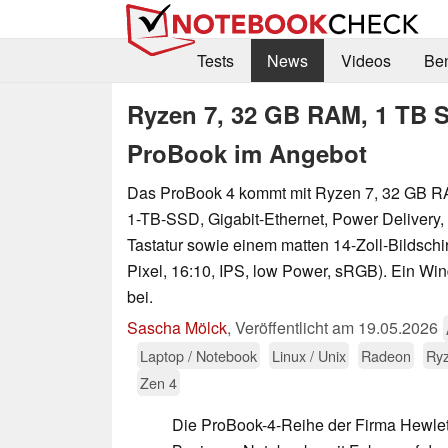
Tests
News
Videos
Be
Ryzen 7, 32 GB RAM, 1 TB 
ProBook im Angebot
Das ProBook 4 kommt mit Ryzen 7, 32 GB RAM
1-TB-SSD, Gigabit-Ethernet, Power Delivery,
Tastatur sowie einem matten 14-Zoll-Bildschi
Pixel, 16:10, IPS, low Power, sRGB). Ein Win
bei.
Sascha Mölck
,
Veröffentlicht am
19.05.2026
Laptop / Notebook
Linux / Unix
Radeon
Ryz
Zen 4
Die ProBook-4-Reihe der Firma Hewlett