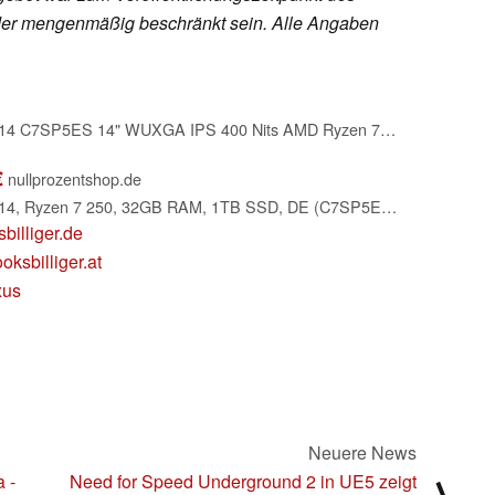
h oder mengenmäßig beschränkt sein. Alle Angaben
HP ProBook 4 G1a 14 C7SP5ES 14" WUXGA IPS 400 Nits AMD Ryzen 7 250・Notebook・1・Notebook・1.000 GB (C7SP5ES#ABD)
€
nullprozentshop.de
HP ProBook 4 G1a 14, Ryzen 7 250, 32GB RAM, 1TB SSD, DE (C7SP5ES#ABD)
billiger.de
oksbilliger.at
xus
Neuere News
 -
Need for Speed Underground 2 in UE5 zeigt