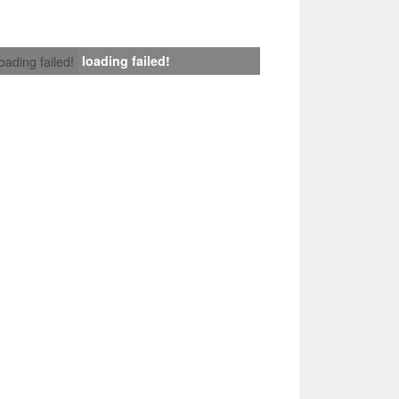
loading failed!
loading failed!