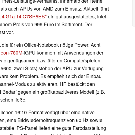
Preis-Leistungs-Verhältnis. Innerhalb der Reihe
als auch APUs von AMD zum Einsatz. Aktuell führt
k 4 G1a 14 C7SP5ES
ein gut ausgestattetes, Intel-
 einem Preis von 999 Euro im Sortiment. Der
st vor.
t die für ein Office-Notebook nötige Power: Acht
eon-780M
-iGPU kommen mit Anwendungen der
sowie genügsamen bzw. älteren Computerspielen
600, zwei Slots) stehen der APU zur Verfügung -
äre kein Problem. Es empfiehlt sich der Einbau
annel-Modus zu aktivieren. HP bestückt den
i Bedarf gegen ein großkapazitiveres Modell (z.B.
uschen ließe.
dlichen 16:10-Format verfügt über eine native
en, eine Bildwiederholfrequenz von 60 Hz sowie
tabile IPS-Panel liefert eine gute Farbdarstellung