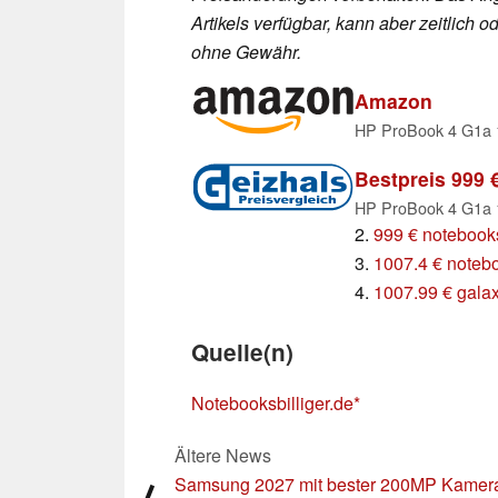
Artikels verfügbar, kann aber zeitlic
ohne Gewähr.
Amazon
Bestpreis 999 
2.
999 € notebooks
3.
1007.4 € notebo
4.
1007.99 € gala
Quelle(n)
Notebooksbilliger.de
Ältere News
Samsung 2027 mit bester 200MP Kamera