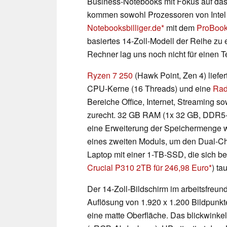
Business-Notebooks mit Fokus auf das 
kommen sowohl Prozessoren von Intel 
Notebooksbilliger.de
mit dem
ProBoo
basiertes 14-Zoll-Modell der Reihe zu
Rechner lag uns noch nicht für einen Te
Ryzen 7 250
(Hawk Point, Zen 4) liefer
CPU-Kerne (16 Threads) und eine
Rad
Bereiche Office, Internet, Streaming 
zurecht. 32 GB RAM (1x 32 GB, DDR5-5
eine Erweiterung der Speichermenge w
eines zweiten Moduls, um den Dual-Ch
Laptop mit einer 1-TB-SSD, die sich be
Crucial P310 2TB für 246,98 Euro
) ta
Der 14-Zoll-Bildschirm im arbeitsfreun
Auflösung von 1.920 x 1.200 Bildpunkt
eine matte Oberfläche. Das blickwinkels