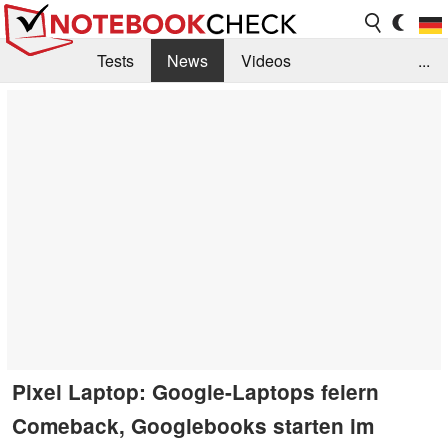
Tests
News
Videos
...
Benchmarks & Tech
Externe Tests
Kaufberatung
Deals
Suche
Jobs
Forum
Pixel Laptop: Google-Laptops feiern
Comeback, Googlebooks starten im