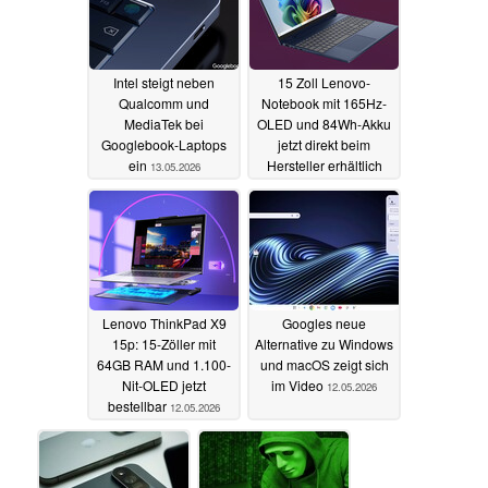
Intel steigt neben
15 Zoll Lenovo-
Qualcomm und
Notebook mit 165Hz-
MediaTek bei
OLED und 84Wh-Akku
Googlebook-Laptops
jetzt direkt beim
ein
Hersteller erhältlich
13.05.2026
13.05.2026
Lenovo ThinkPad X9
Googles neue
15p: 15-Zöller mit
Alternative zu Windows
64GB RAM und 1.100-
und macOS zeigt sich
Nit-OLED jetzt
im Video
12.05.2026
bestellbar
12.05.2026