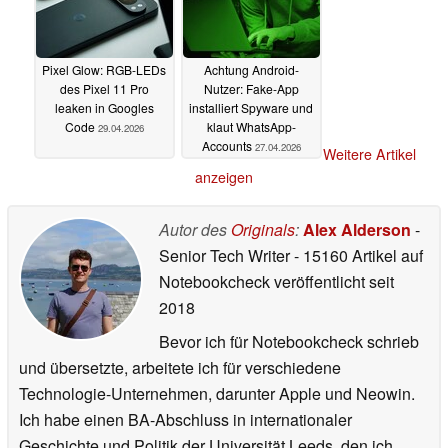
Pixel Glow: RGB-LEDs
Achtung Android-
des Pixel 11 Pro
Nutzer: Fake-App
leaken in Googles
installiert Spyware und
Code
klaut WhatsApp-
29.04.2026
Accounts
27.04.2026
Weitere Artikel
anzeigen
Autor des
Originals
:
Alex Alderson
-
Senior Tech Writer
- 15160 Artikel auf
Notebookcheck veröffentlicht
seit
2018
Bevor ich für Notebookcheck schrieb
und übersetzte, arbeitete ich für verschiedene
Technologie-Unternehmen, darunter Apple und Neowin.
Ich habe einen BA-Abschluss in internationaler
Geschichte und Politik der Universität Leeds, den ich