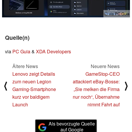
ⓘ via PC Guia
Quelle(n)
via
PC Guia
&
XDA Developers
Ältere News
Neuere News
Lenovo zeigt Details
GameStop-CEO
zum neuen Legion
attackiert eBay-Bosse:
⟨
⟩
Gaming-Smartphone
„Sie melken die Firma
kurz vor baldigem
nur noch“, Übernahme
Launch
nimmt Fahrt auf
Als bevorzugte Quelle
auf Google