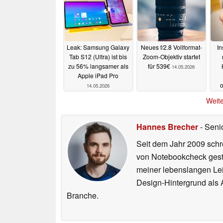
Leak: Samsung Galaxy
Neues f/2.8 Vollformat-
In
Tab S12 (Ultra) ist bis
Zoom-Objektiv startet
zu 56% langsamer als
für 539€
14.05.2026
Apple iPad Pro
14.05.2026
Weite
Hannes Brecher
- Seni
Seit dem Jahr 2009 schre
von Notebookcheck gest
meiner lebenslangen Lei
Design-Hintergrund als A
Branche.