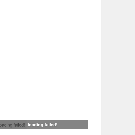
loading failed!
loading failed!