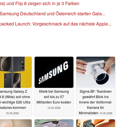
a) und Flip 8 zeigen sich in je 3 Farben
Samsung Deutschland und Österreich starten Gala...
acked Launch: Vorgeschmack auf das nächste Apple...
amsung Galaxy Z
Streik bei Samsung
Sigma BF: Teardown
d 8 (Wide) soll ohne
soll bis zu 57
gewährt Blick ins
i wichtige S26 Ultra
Milliarden Euro kosten
Innere der Vollformat-
Features kommen
Kamera für
15.05.2026
Minimalisten
19.05.2026
15.05.2026