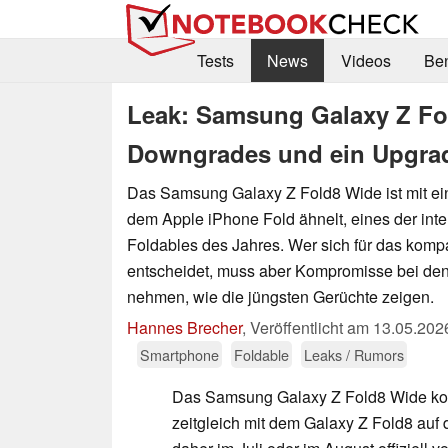
Tests
News
Videos
Be
Leak: Samsung Galaxy Z Fol
Downgrades und ein Upgra
Das Samsung Galaxy Z Fold8 Wide ist mit ei
dem Apple iPhone Fold ähnelt, eines der int
Foldables des Jahres. Wer sich für das kompa
entscheidet, muss aber Kompromisse bei de
nehmen, wie die jüngsten Gerüchte zeigen.
Hannes Brecher
,
Veröffentlicht am
13.05.202
Smartphone
Foldable
Leaks / Rumors
Das Samsung Galaxy Z Fold8 Wide ko
zeitgleich mit dem Galaxy Z Fold8 auf 