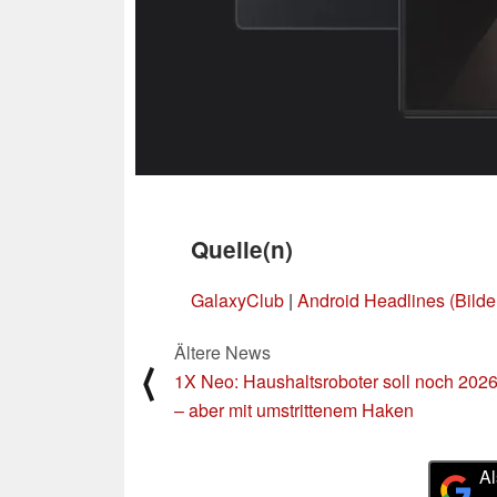
Quelle(n)
GalaxyClub
|
Android Headlines (Bilde
Ältere News
⟨
1X Neo: Haushaltsroboter soll noch 2026
– aber mit umstrittenem Haken
Al