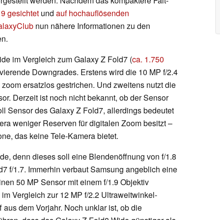
 vorgestellt werden. Nachdem das kompaktere Falt-
9 gesichtet
und
auf hochauflösenden
alaxyClub
nun nähere Informationen zu den
en.
de im Vergleich zum Galaxy Z Fold7 (
ca. 1.750
avierende Downgrades. Erstens wird die 10 MP f/2.4
zoom ersatzlos gestrichen. Und zweitens nutzt die
. Derzeit ist noch nicht bekannt, ob der Sensor
Zoll Sensor des Galaxy Z Fold7, allerdings bedeutet
era weniger Reserven für digitalen Zoom besitzt –
one, das keine Tele-Kamera bietet.
de, denn dieses soll eine Blendenöffnung von f/1.8
ld7 f/1.7. Immerhin verbaut Samsung angeblich eine
inen 50 MP Sensor mit einem f/1.9 Objektiv
im Vergleich zur 12 MP f/2.2 Ultraweitwinkel-
aus dem Vorjahr. Noch unklar ist, ob die