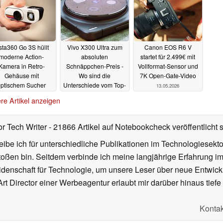
sta360 Go 3S hüllt
Vivo X300 Ultra zum
Canon EOS R6 V
moderne Action-
absoluten
startet für 2.499€ mit
Kamera in Retro-
Schnäppchen-Preis -
Vollformat-Sensor und
Gehäuse mit
Wo sind die
7K Open-Gate-Video
optischem Sucher
Unterschiede vom Top-
13.05.2026
Smartphone beim
14.05.2026
re Artikel anzeigen
Import
14.05.2026
or Tech Writer
- 21866 Artikel auf Notebookcheck veröffentlicht
s
ibe ich für unterschiedliche Publikationen im Technologiesekt
oßen bin. Seitdem verbinde ich meine langjährige Erfahrung 
denschaft für Technologie, um unsere Leser über neue Entwick
rt Director einer Werbeagentur erlaubt mir darüber hinaus tiefe 
Kontak