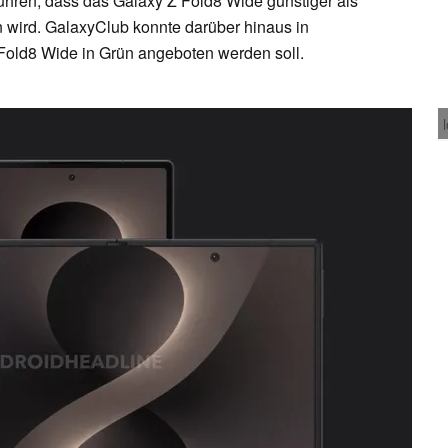
hren, dass das Galaxy Z Fold8 Wide günstiger als
 wird. GalaxyClub konnte darüber hinaus in
Fold8 Wide in Grün angeboten werden soll.