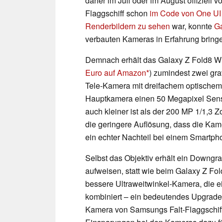
daher im Juli oder im August offiziell
Flaggschiff schon
im Code von One UI 
Renderbildern zu sehen
war, konnte
G
verbauten Kameras in Erfahrung bring
Demnach erhält das Galaxy Z Fold8 Wi
Euro auf Amazon
) zumindest zwei gr
Tele-Kamera mit dreifachem optischem 
Hauptkamera einen 50 Megapixel Sensor
auch kleiner ist als der 200 MP 1/1,3 
die geringere Auflösung, dass die Kam
ein echter Nachteil bei einem Smartph
Selbst das Objektiv erhält ein Downgra
aufweisen, statt wie beim Galaxy Z Fo
bessere Ultraweitwinkel-Kamera, die e
kombiniert – ein bedeutendes Upgrade 
Kamera von Samsungs Falt-Flaggschiff 