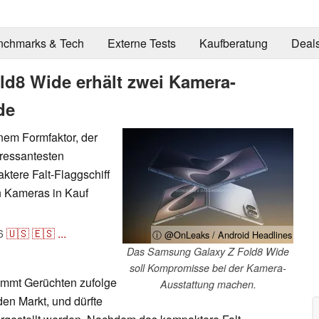
nchmarks & Tech
Externe Tests
Kaufberatung
Deal
d8 Wide erhält zwei Kamera-
de
nem Formfaktor, der
eressantesten
ktere Falt-Flaggschiff
n Kameras in Kauf
6
🇺🇸
🇪🇸
...
ⓘ @OnLeaks / Android Headlines
Das Samsung Galaxy Z Fold8 Wide
soll Kompromisse bei der Kamera-
mmt Gerüchten zufolge
Ausstattung machen.
den Markt, und dürfte