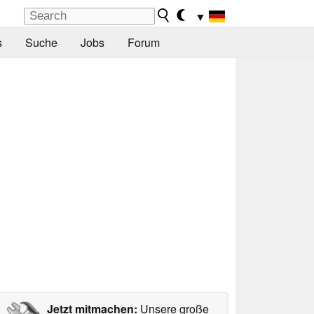
▼
s
Suche
Jobs
Forum
Jetzt mitmachen:
Unsere große