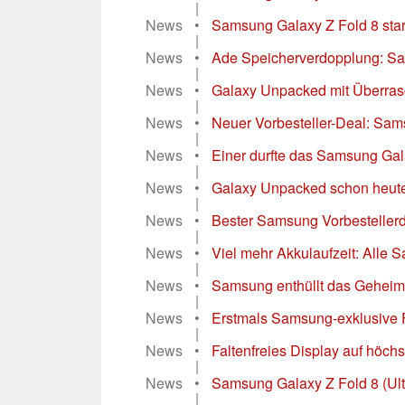
|
News
•
Samsung Galaxy Z Fold 8 star
|
News
•
Ade Speicherverdopplung: Sams
|
News
•
Galaxy Unpacked mit Überrasch
|
News
•
Neuer Vorbesteller-Deal: Sam
|
News
•
Einer durfte das Samsung Galax
|
News
•
Galaxy Unpacked schon heute: O
|
News
•
Bester Samsung Vorbestellerd
|
News
•
Viel mehr Akkulaufzeit: Alle 
|
News
•
Samsung enthüllt das Geheimnis
|
News
•
Erstmals Samsung-exklusive F
|
News
•
Faltenfreies Display auf höch
|
News
•
Samsung Galaxy Z Fold 8 (Ultr
|