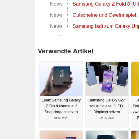
News
•
Samsung Galaxy Z Fold 8 (Ultr
|
News
•
Gutscheine und Gewinnspiel: 
|
News
•
Samsung lädt zum Galaxy Unp
...
Verwandte Artikel
Leak: Samsung Galaxy
Samsung Galaxy S27
S
Z Flip 8 könnte auf
soll auf diese OLED-
Fol
Snapdragon setzen
Displays setzen
zwe
04.06.2026
22.05.2026