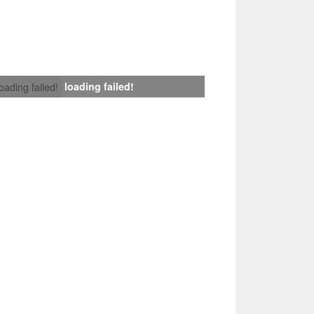
loading failed!
loading failed!