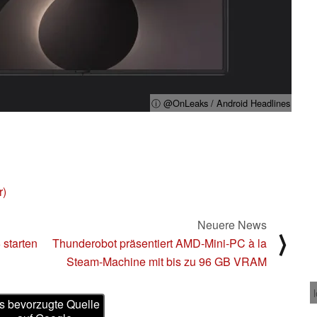
ⓘ @OnLeaks / Android Headlines
r)
Neuere News
⟩
 starten
Thunderobot präsentiert AMD-Mini-PC à la
Steam-Machine mit bis zu 96 GB VRAM
s bevorzugte Quelle