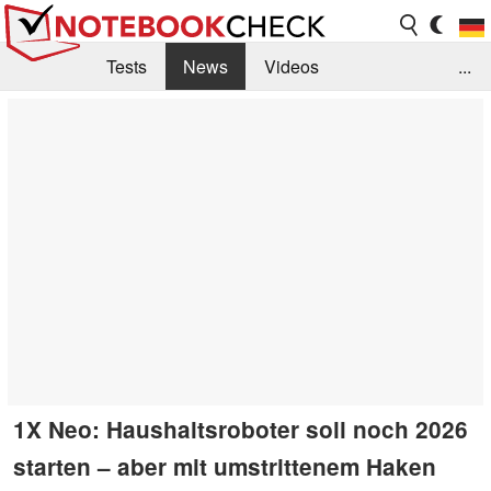
Tests
News
Videos
...
Benchmarks & Tech
Externe Tests
Kaufberatung
Deals
Suche
Jobs
Forum
1X Neo: Haushaltsroboter soll noch 2026
starten – aber mit umstrittenem Haken