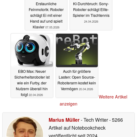
Erstaunliche
KI-Durchbruch: Sony-
Feinmotorik: Roboter
Roboter schlägt Elite-
schlägt Ei mit einer
Spieler im Tischtennis
Hand auf und spielt
24.04.2026
Klavier
07.05.2026
EBO Max: Neuer
Auch für größere
Sicherheitsroboter ist
Lasten: Open Source-
wie ein Furby, der
Roboterarm kostet kein
Nutzern überall hin
Vermögen
20.04.2026
folgt
22.04.2026
Weitere Artikel
anzeigen
Marius Müller
- Tech Writer
- 5266
Artikel auf Notebookcheck
veröffentlicht
seit 2024