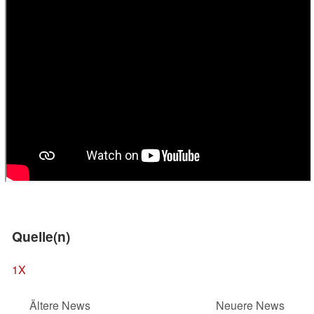
Quelle(n)
1X
Ältere News
Neuere News