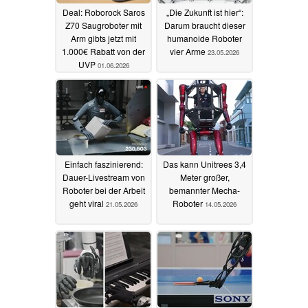
Deal: Roborock Saros
„Die Zukunft ist hier“:
Z70 Saugroboter mit
Darum braucht dieser
Arm gibts jetzt mit
humanoide Roboter
1.000€ Rabatt von der
vier Arme
23.05.2026
UVP
01.06.2026
Einfach faszinierend:
Das kann Unitrees 3,4
Dauer-Livestream von
Meter großer,
Roboter bei der Arbeit
bemannter Mecha-
geht viral
Roboter
21.05.2026
14.05.2026