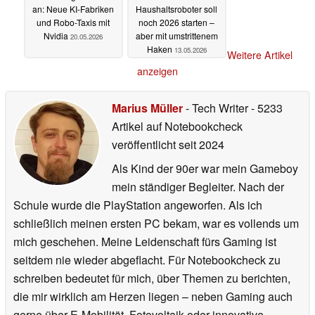
an: Neue KI-Fabriken
Haushaltsroboter soll
und Robo-Taxis mit
noch 2026 starten –
Nvidia
aber mit umstrittenem
20.05.2026
Haken
13.05.2026
Weitere Artikel
anzeigen
Marius Müller
- Tech Writer
- 5233
Artikel auf Notebookcheck
veröffentlicht
seit 2024
Als Kind der 90er war mein Gameboy
mein ständiger Begleiter. Nach der
Schule wurde die PlayStation angeworfen. Als ich
schließlich meinen ersten PC bekam, war es vollends um
mich geschehen. Meine Leidenschaft fürs Gaming ist
seitdem nie wieder abgeflacht. Für Notebookcheck zu
schreiben bedeutet für mich, über Themen zu berichten,
die mir wirklich am Herzen liegen – neben Gaming auch
gerne über E-Mobilität, Fotovoltaik oder innovative