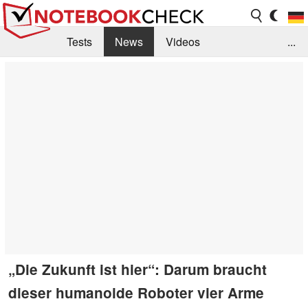
Tests
News
Videos
...
Benchmarks & Tech
Externe Tests
Kaufberatung
Deals
Suche
Jobs
Forum
„Die Zukunft ist hier“: Darum braucht
dieser humanoide Roboter vier Arme