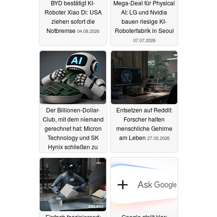
BYD bestätigt KI-
Mega-Deal für Physical
Roboter Xiao Di: USA
AI: LG und Nvidia
ziehen sofort die
bauen riesige KI-
Notbremse
Roboterfabrik in Seoul
04.08.2026
07.07.2026
Der Billionen-Dollar-
Entsetzen auf Reddit:
Club, mit dem niemand
Forscher halten
gerechnet hat: Micron
menschliche Gehirne
Technology und SK
am Leben
27.05.2026
Hynix schließen zu
Samsung auf
29.05.2026
Einfach faszinierend:
Google stellt klar: