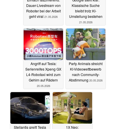
Dauer-Livestream von
Klassische Suche
Roboter bei der Arbeit
bleibt trotz KI-
geht viral
Umstellung bestehen
21.05.2026
21.05.2026
Angriff auf Tesla:
Party Animals streicht
Serienreifes Xpeng GX
KI-Videowettbewerb
L4-Robotaxi wird zum
nach Community-
Gehirn auf Rädern
Abstimmung
20.05.2026
20.05.2026
Stellantis greift Tesla
1X Neo: