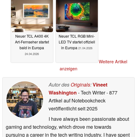
Neuer TCL A400 4K
Neuer TCL RGB Mini-
Art-Fernseher startet
LED TV startet offiziell
bald in Europa
in Europa
21.04.2026
24.04.2026
Weitere Artikel
anzeigen
Autor des
Originals
:
Vineet
Washington
- Tech Writer
- 877
Artikel auf Notebookcheck
veröffentlicht
seit 2025
I have always been passionate about
gaming and technology, which drove me towards
pursuing a career in the tech writing industry. I have spent