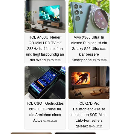
TCL A400U: Neuer
Vivo X300 Ultra: In
QD-Mini LED TV mit
diesen Punkten ist ein
288Hz ist 44mm dünn
Galaxy S26 Ultra das
und liegt fast bündig an
klar bessere
der Wand
Smartphone
13.05.2026
13.05.2026
TCL CSOT: Gedrucktes
TCL Q7D Pro:
28"-OLED-Panel für
Deutschland-Preise
die Armlehne eines
des neuen SQD-Mini-
Autos
LED-Fernsehers
07.05.2026
geleakt
29.04.2026