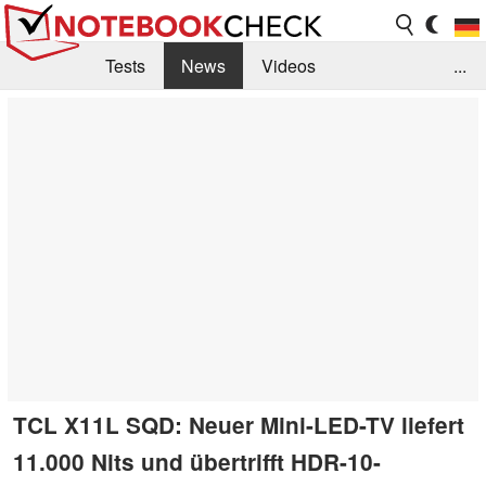
Tests
News
Videos
...
Benchmarks & Tech
Externe Tests
Kaufberatung
Deals
Suche
Jobs
Forum
TCL X11L SQD: Neuer Mini-LED-TV liefert
11.000 Nits und übertrifft HDR-10-