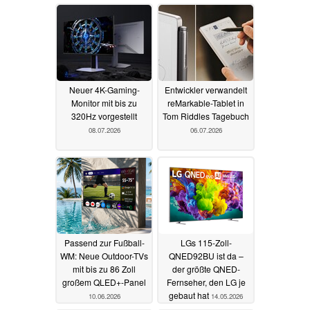
Neuer 4K-Gaming-
Entwickler verwandelt
Monitor mit bis zu
reMarkable-Tablet in
320Hz vorgestellt
Tom Riddles Tagebuch
08.07.2026
06.07.2026
Passend zur Fußball-
LGs 115-Zoll-
WM: Neue Outdoor-TVs
QNED92BU ist da –
mit bis zu 86 Zoll
der größte QNED-
großem QLED+-Panel
Fernseher, den LG je
gebaut hat
10.06.2026
14.05.2026