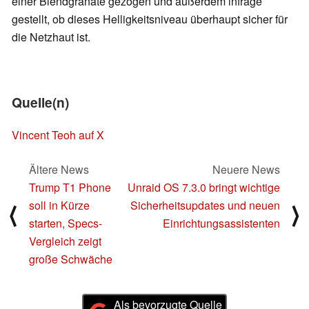
einer Blendgranate gezogen und außerdem infrage
gestellt, ob dieses Helligkeitsniveau überhaupt sicher für
die Netzhaut ist.
Quelle(n)
Vincent Teoh auf X
Ältere News
Neuere News
Trump T1 Phone
Unraid OS 7.3.0 bringt wichtige
soll in Kürze
Sicherheitsupdates und neuen
⟨
⟩
starten, Specs-
Einrichtungsassistenten
Vergleich zeigt
große Schwäche
Als bevorzugte Quelle