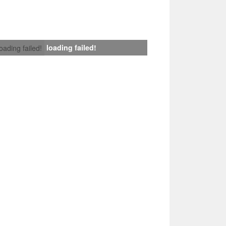
loading failed!
loading failed!