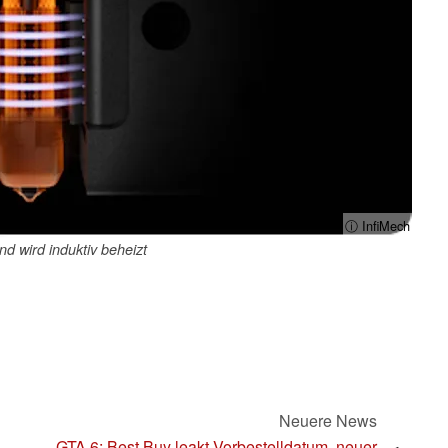
ⓘ InfiMech
d wird induktiv beheizt
Neuere News
GTA 6: Best Buy leakt Vorbestelldatum, neuer