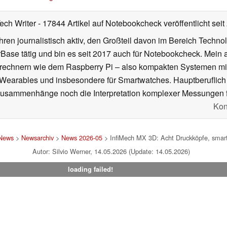
Tech Writer
- 17844 Artikel auf Notebookcheck veröffentlicht
seit
ahren journalistisch aktiv, den Großteil davon im Bereich Techn
se tätig und bin es seit 2017 auch für Notebookcheck. Mein ak
rechnern wie dem Raspberry Pi – also kompakten Systemen mit
n Wearables und insbesondere für Smartwatches. Hauptberuflich
Zusammenhänge noch die Interpretation komplexer Messungen f
Kon
News
>
Newsarchiv
>
News 2026-05
> InfiMech MX 3D: Acht Druckköpfe, smart
Autor: Silvio Werner, 14.05.2026 (Update: 14.05.2026)
loading failed!