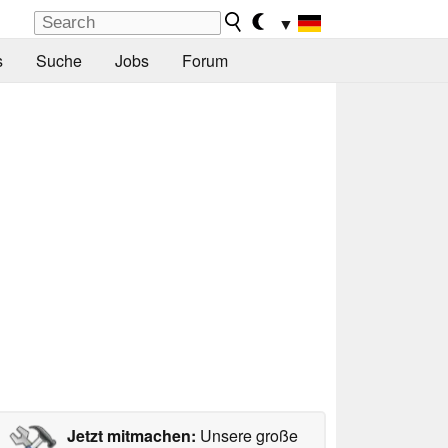
▼
s
Suche
Jobs
Forum
Jetzt mitmachen:
Unsere große