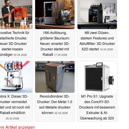
novative Technik für
16K-Auflösung,
Mit zwei Düsen,
etaillierte Drucke:
größerer Bauraum:
starken Features und
euer 3D-Drucker
Neuer, smarter 3D-
Abluftfilter: 3D-Drucker
startet massiv
Drucker startet mit
X2D startet
16.04.2026
ünstiger
Rabatt
20.04.2026
17.04.2026
bra X: Dieser 3D-
Revolutionärer 3D-
M1 Pro S1: Upgrade
rucker vermeidet
Drucker: Der Metal 1.0
des CoreXY-3D-
all und ist noch mit
soll Metalle drucken
Druckers mit besserem
Rabatt erhältlich
können
Extruder & AI-
22.03.2026
Überwachung ab 320
25.03.2026
€
21.03.2026
re Artikel anzeigen