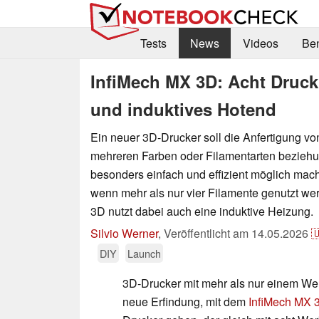
Tests
News
Videos
Be
InfiMech MX 3D: Acht Druck
und induktives Hotend
Ein neuer 3D-Drucker soll die Anfertigung v
mehreren Farben oder Filamentarten bezieh
besonders einfach und effizient möglich mac
wenn mehr als nur vier Filamente genutzt we
3D nutzt dabei auch eine induktive Heizung.
Silvio Werner
,
Veröffentlicht am
14.05.2026

DIY
Launch
3D-Drucker mit mehr als nur einem We
neue Erfindung, mit dem
InfiMech MX 