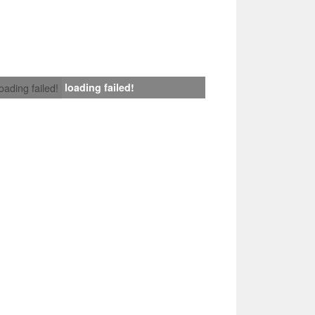
loading failed!
loading failed!