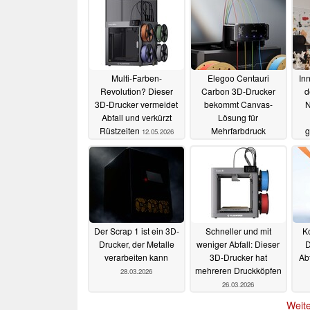
Multi-Farben-
Elegoo Centauri
In
Revolution? Dieser
Carbon 3D-Drucker
d
3D-Drucker vermeidet
bekommt Canvas-
N
Abfall und verkürzt
Lösung für
Rüstzeiten
Mehrfarbdruck
g
12.05.2026
28.04.2026
Der Scrap 1 ist ein 3D-
Schneller und mit
Ko
Drucker, der Metalle
weniger Abfall: Dieser
D
verarbeiten kann
3D-Drucker hat
Abf
mehreren Druckköpfen
28.03.2026
26.03.2026
Weite