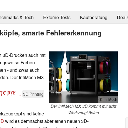
nchmarks & Tech
Externe Tests
Kaufberatung
Deal
köpfe, smarte Fehlererkennung
on 3D-Drucken auch mit
ungsweise Farben
hen - und zwar auch,
rden. Der InfiMech MX
🇸
🇪🇸
...
3D Printing
ⓘ InfiMech
Der InfiMech MX 3D kommt mit acht
Werkzeugköpfen
rkzeugkopf sind keine
3D
wird es demnächst aber einen neuen 3D-