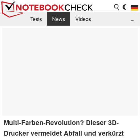
Tests
News
Videos
...
Benchmarks & Tech
Externe Tests
Kaufberatung
Deals
Suche
Jobs
Forum
Multi-Farben-Revolution? Dieser 3D-
Drucker vermeidet Abfall und verkürzt