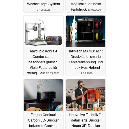
Wechselkopf-System
Möglichkeiten beim
Farbdruck
07.06.2026
30.05.2026
Anycubic Kobra 4
InfiMech MX 3D: Acht
Combo startet
Druckköpfe, smarte
besonders günstig:
Fehlererkennung und
Viele Features für
induktives Hotend
wenig Geld
26.05.2026
14.05.2026
Elegoo Centauri
Innovative Technik für
Carbon 3D-Drucker
detaillierte Drucke:
bekommt Canvas-
Neuer 3D-Drucker