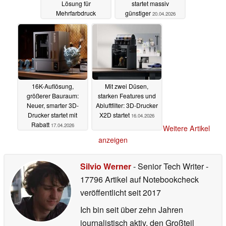
Lösung für
startet massiv
Mehrfarbdruck
günstiger
20.04.2026
28.04.2026
16K-Auflösung,
Mit zwei Düsen,
größerer Bauraum:
starken Features und
Neuer, smarter 3D-
Abluftfilter: 3D-Drucker
Drucker startet mit
X2D startet
16.04.2026
Rabatt
17.04.2026
Weitere Artikel
anzeigen
Silvio Werner
- Senior Tech Writer
-
17796 Artikel auf Notebookcheck
veröffentlicht
seit 2017
Ich bin seit über zehn Jahren
journalistisch aktiv, den Großteil