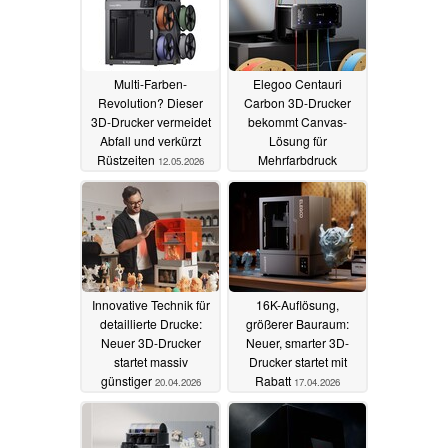
Multi-Farben-
Elegoo Centauri
Revolution? Dieser
Carbon 3D-Drucker
3D-Drucker vermeidet
bekommt Canvas-
Abfall und verkürzt
Lösung für
Rüstzeiten
Mehrfarbdruck
12.05.2026
28.04.2026
Innovative Technik für
16K-Auflösung,
detaillierte Drucke:
größerer Bauraum:
Neuer 3D-Drucker
Neuer, smarter 3D-
startet massiv
Drucker startet mit
günstiger
Rabatt
20.04.2026
17.04.2026