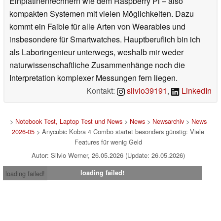
Einplatinenrechnern wie dem Raspberry Pi – also
kompakten Systemen mit vielen Möglichkeiten. Dazu
kommt ein Faible für alle Arten von Wearables und
insbesondere für Smartwatches. Hauptberuflich bin ich
als Laboringenieur unterwegs, weshalb mir weder
naturwissenschaftliche Zusammenhänge noch die
Interpretation komplexer Messungen fern liegen.
Kontakt:
silvio39191
,
LinkedIn
>
Notebook Test, Laptop Test und News
>
News
>
Newsarchiv
>
News
2026-05
> Anycubic Kobra 4 Combo startet besonders günstig: Viele
Features für wenig Geld
Autor: Silvio Werner, 26.05.2026 (Update: 26.05.2026)
loading failed!
loading failed!