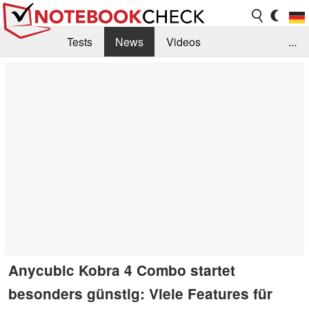
Tests
News
Videos
...
Benchmarks & Tech
Externe Tests
Kaufberatung
Deals
Suche
Jobs
Forum
Anycubic Kobra 4 Combo startet
besonders günstig: Viele Features für