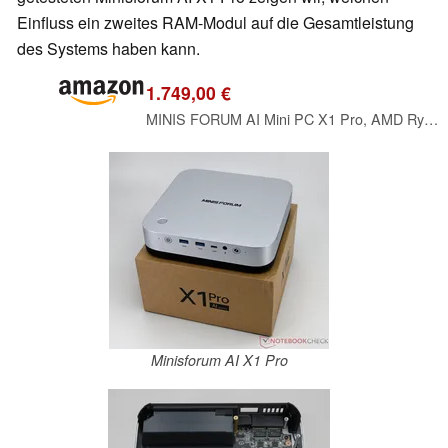
Einfluss ein zweites RAM-Modul auf die Gesamtleistung
des Systems haben kann.
1.749,00 €
MINIS FORUM AI Mini PC X1 Pro, AMD Ryzen AI 9 HX470 (12 Kerne/24 Threads, bis zu 5,2 GHz) und AMD Radeon 890M, 32 GB DDR5 Max 128GB, 1 TB PCIe 4.0 SSD, HDMI/DP/USB4x2, 2xLAN 2.5G/WiFi 7/BT 5.4/Oculink
Minisforum AI X1 Pro