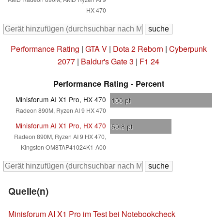
HX 470
Performance Rating
|
GTA V
|
Dota 2 Reborn
|
Cyberpunk
2077
|
Baldur's Gate 3
|
F1 24
Performance Rating - Percent
Minisforum AI X1 Pro, HX 470
100
pt
Radeon 890M, Ryzen AI 9 HX 470
Minisforum AI X1 Pro, HX 470
59.8
pt
Radeon 890M, Ryzen AI 9 HX 470,
Kingston OM8TAP41024K1-A00
Quelle(n)
Minisforum AI X1 Pro im Test bei Notebookcheck