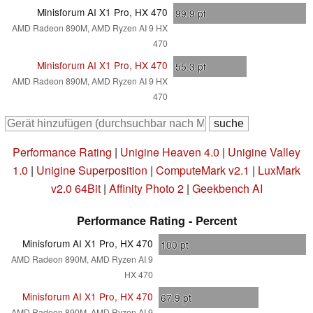
Minisforum AI X1 Pro, HX 470
99.9
pt
AMD Radeon 890M, AMD Ryzen AI 9 HX
470
Minisforum AI X1 Pro, HX 470
55.3
pt
AMD Radeon 890M, AMD Ryzen AI 9 HX
470
Performance Rating
|
Unigine Heaven 4.0
|
Unigine Valley
1.0
|
Unigine Superposition
|
ComputeMark v2.1
|
LuxMark
v2.0 64Bit
|
Affinity Photo 2
|
Geekbench AI
Performance Rating - Percent
Minisforum AI X1 Pro, HX 470
100
pt
AMD Radeon 890M, AMD Ryzen AI 9
HX 470
Minisforum AI X1 Pro, HX 470
67.9
pt
AMD Radeon 890M, AMD Ryzen AI 9