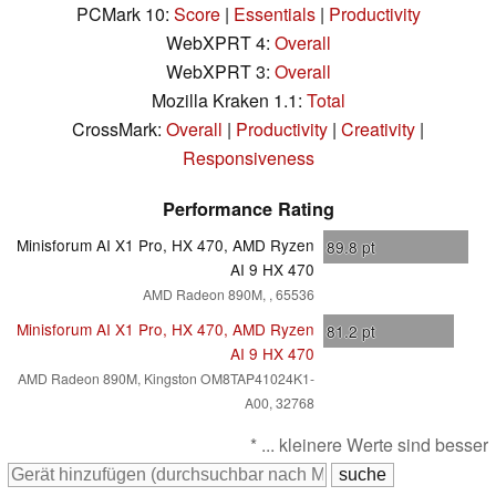
PCMark 10:
Score
|
Essentials
|
Productivity
WebXPRT 4:
Overall
WebXPRT 3:
Overall
Mozilla Kraken 1.1:
Total
CrossMark:
Overall
|
Productivity
|
Creativity
|
Responsiveness
Performance Rating
Minisforum AI X1 Pro, HX 470, AMD Ryzen
89.8
pt
AI 9 HX 470
AMD Radeon 890M, , 65536
Minisforum AI X1 Pro, HX 470, AMD Ryzen
81.2
pt
AI 9 HX 470
AMD Radeon 890M, Kingston OM8TAP41024K1-
A00, 32768
* ... kleinere Werte sind besser