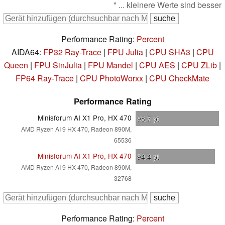
* ... kleinere Werte sind besser
Performance Rating:
Percent
AIDA64:
FP32 Ray-Trace
|
FPU Julia
|
CPU SHA3
|
CPU
Queen
|
FPU SinJulia
|
FPU Mandel
|
CPU AES
|
CPU ZLib
|
FP64 Ray-Trace
|
CPU PhotoWorxx
|
CPU CheckMate
Performance Rating
Minisforum AI X1 Pro, HX 470
98.7
pt
AMD Ryzen AI 9 HX 470, Radeon 890M,
65536
Minisforum AI X1 Pro, HX 470
94.4
pt
AMD Ryzen AI 9 HX 470, Radeon 890M,
32768
Performance Rating:
Percent