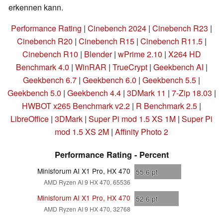
erkennen kann.
Performance Rating
|
Cinebench 2024
|
Cinebench R23
|
Cinebench R20
|
Cinebench R15
|
Cinebench R11.5
|
Cinebench R10
|
Blender
|
wPrime 2.10
|
X264 HD
Benchmark 4.0
|
WinRAR
|
TrueCrypt
|
Geekbench AI
|
Geekbench 6.7
|
Geekbench 6.0
|
Geekbench 5.5
|
Geekbench 5.0
|
Geekbench 4.4
|
3DMark 11
|
7-Zip 18.03
|
HWBOT x265 Benchmark v2.2
|
R Benchmark 2.5
|
LibreOffice
|
3DMark
|
Super Pi mod 1.5 XS 1M
|
Super Pi
mod 1.5 XS 2M
|
Affinity Photo 2
Performance Rating - Percent
Minisforum AI X1 Pro, HX 470
55.6
pt
AMD Ryzen AI 9 HX 470, 65536
Minisforum AI X1 Pro, HX 470
52.6
pt
AMD Ryzen AI 9 HX 470, 32768