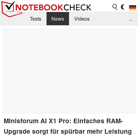
Tests
News
Videos
...
Benchmarks & Tech
Externe Tests
Kaufberatung
Deals
Suche
Jobs
Forum
Minisforum AI X1 Pro: Einfaches RAM-
Upgrade sorgt für spürbar mehr Leistung