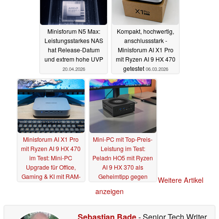
Minisforum N5 Max:
Kompakt, hochwertig,
Leistungsstarkes NAS
anschlussstark -
hat Release-Datum
Minisforum AI X1 Pro
und extrem hohe UVP
mit Ryzen AI 9 HX 470
getestet
20.04.2026
06.03.2026
Minisforum AI X1 Pro
Mini-PC mit Top-Preis-
mit Ryzen AI 9 HX 470
Leistung im Test:
im Test: Mini-PC
Peladn HO5 mit Ryzen
Upgrade für Office,
AI 9 HX 370 als
Gaming & KI mit RAM-
Geheimtipp gegen
Weitere Artikel
Bremse?
Geekom & Minisforum
03.03.2026
anzeigen
20.02.2026
Sebastian Bade
- Senior Tech Writer