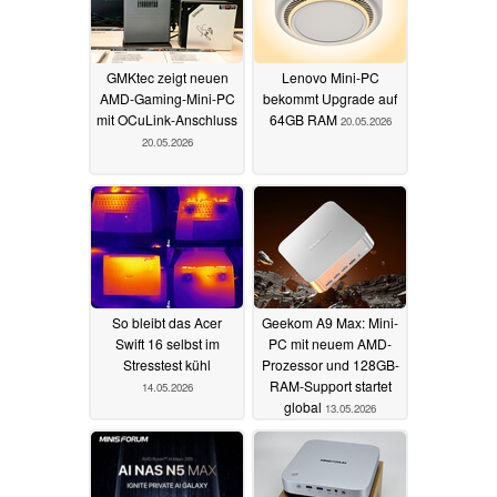
GMKtec zeigt neuen
Lenovo Mini-PC
AMD-Gaming-Mini-PC
bekommt Upgrade auf
mit OCuLink-Anschluss
64GB RAM
20.05.2026
20.05.2026
So bleibt das Acer
Geekom A9 Max: Mini-
Swift 16 selbst im
PC mit neuem AMD-
Stresstest kühl
Prozessor und 128GB-
RAM-Support startet
14.05.2026
global
13.05.2026