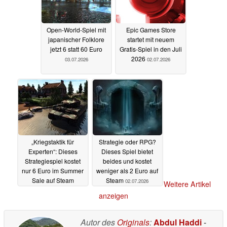
Open-World-Spiel mit
Epic Games Store
japanischer Folklore
startet mit neuem
jetzt 6 statt 60 Euro
Gratis-Spiel in den Juli
2026
03.07.2026
02.07.2026
„Kriegstaktik für
Strategie oder RPG?
Experten“: Dieses
Dieses Spiel bietet
Strategiespiel kostet
beides und kostet
nur 6 Euro im Summer
weniger als 2 Euro auf
Sale auf Steam
Steam
02.07.2026
Weitere Artikel
02.07.2026
anzeigen
Autor des
Originals
:
Abdul Haddi
-