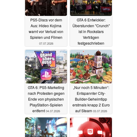
PS5-Discs vor dem
GTA 6 Entwickler:
Aus: Hideo Kojima
Überstunden "Crunch"
warnt vor Verlust von
ist in Rockstars
Spielen und Filmen
Verträgen
festgeschrieben
07.07.2026
06.07.2026
GTA 6: PS5-Marketing
„Nur noch 5 Minuten“:
nach Protesten gegen
Entspannter City-
Ende von physischen
Builder-Geheimtipp
PlayStation-Spielen
erstmals knapp 2 Euro
entfernt
auf Steam
04.07.2026
03.07.2026