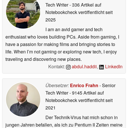
Tech Writer
- 336 Artikel auf
Notebookcheck veröffentlicht
seit
2025
I am an avid gamer and tech
enthusiast who loves building PCs. Aside from gaming, I
have a passion for making films and bringing stories to
life. When I’m not gaming or exploring new tech, I enjoy
traveling and discovering new places.
Kontakt:
abdul.haddii
,
LinkedIn
Übersetzer:
Enrico Frahn
- Senior
Tech Writer
- 9145 Artikel auf
Notebookcheck veröffentlicht
seit
2021
Der Technik-Virus hat mich schon in
jungen Jahren befallen, als ich zu Pentium II Zeiten meine