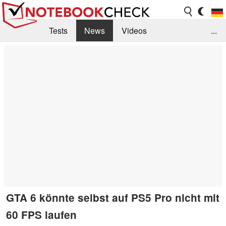
Tests
News
Videos
...
Benchmarks & Tech
Externe Tests
Kaufberatung
Deals
Suche
Jobs
Forum
GTA 6 könnte selbst auf PS5 Pro nicht mit
60 FPS laufen