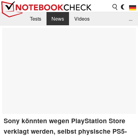
Tests
News
Videos
...
Benchmarks & Tech
Externe Tests
Kaufberatung
Deals
Suche
Jobs
Forum
Sony könnten wegen PlayStation Store
verklagt werden, selbst physische PS5-