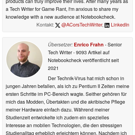
products can truly improve their lives. After many years as
a Tech Writer for Game Rant, I'm anxious to share my
knowledge with a new audience at Notebookcheck.
Kontakt:
@ACorsTechWriter
,
LinkedIn
Übersetzer:
Enrico Frahn
- Senior
Tech Writer
- 9093 Artikel auf
Notebookcheck veröffentlicht
seit
2021
Der Technik-Virus hat mich schon in
jungen Jahren befallen, als ich zu Pentium II Zeiten meine
ersten Schritte im PC-Bereich wagte. Seither gehören für
mich das Modden, Übertakten und die akribische Pflege
meiner Hardware einfach dazu. Während meiner
Studienzeit entwickelte ich zudem ein spezielles
Interesse an mobilen Technologien, die den stressigen
Studienalltag erheblich erleichtern können. Nachdem ich