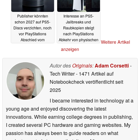
Publisher könnten
Interesse an PS5-
schon 2027 auf PS5-
Jailbreaks und
Discs verzichten, noch
Raubkopien steigt
vor PlayStations
nach PlayStations
Abschied vom
Abkehr von physischen
Weitere Artikel
physischen Spielen
Spielen
05.07.2026
anzeigen
06.07.2026
Autor des
Originals
:
Adam Corsetti
-
Tech Writer
- 1471 Artikel auf
Notebookcheck veröffentlicht
seit
2025
I became interested in technology at a
young age and enjoyed discovering the latest
innovations. While earning college degrees in publishing,
I created several PC hardware and gaming websites. My
passion has always been to guide readers on what