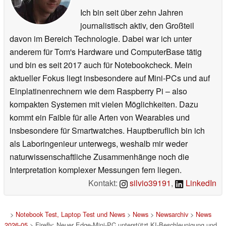
Ich bin seit über zehn Jahren
journalistisch aktiv, den Großteil
davon im Bereich Technologie. Dabei war ich unter
anderem für Tom's Hardware und ComputerBase tätig
und bin es seit 2017 auch für Notebookcheck. Mein
aktueller Fokus liegt insbesondere auf Mini-PCs und auf
Einplatinenrechnern wie dem Raspberry Pi – also
kompakten Systemen mit vielen Möglichkeiten. Dazu
kommt ein Faible für alle Arten von Wearables und
insbesondere für Smartwatches. Hauptberuflich bin ich
als Laboringenieur unterwegs, weshalb mir weder
naturwissenschaftliche Zusammenhänge noch die
Interpretation komplexer Messungen fern liegen.
Kontakt:
silvio39191
,
LinkedIn
>
Notebook Test, Laptop Test und News
>
News
>
Newsarchiv
>
News
2026-05
> Firefly: Neuer Edge-Mini-PC unterstützt KI-Beschleunigung und