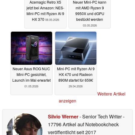
Acemagic Retro X5
Neuer Mini-PC kann
jetzt bei Amazon: NES-
mit AMD Ryzen 9
Mini-PC mit Ryzen AI 9
9950X und dGPU
HX 370
bestückt werden
08.05.2026
03.05.2026
Neuer Asus ROG NUC
Mini-PC mit Ryzen AI 9
Mini-PC gesichtet,
HX 470 und Radeon
Launch im Mai erwartet
890M startet für 659€
01.05.2026
29.04.2026
Weitere Artikel
anzeigen
Silvio Werner
- Senior Tech Writer
-
17796 Artikel auf Notebookcheck
veröffentlicht
seit 2017