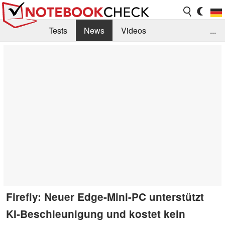
Tests
News
Videos
...
Benchmarks & Tech
Externe Tests
Kaufberatung
Deals
Suche
Jobs
Forum
Firefly: Neuer Edge-Mini-PC unterstützt
KI-Beschleunigung und kostet kein