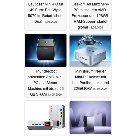
Lautloser Mini-PC für
Geekom A9 Max: Mini-
49 Euro: Dell Wyse
PC mit neuem AMD-
5070 im Refurbished-
Prozessor und 128GB-
Deal
RAM-Support startet
18.05.2026
global
13.05.2026
Thunderobot
Minisforum: Neuer
präsentiert AMD-Mini-
Mini-PC kommt mit
PC à la Steam-
Intel Panther Lake und
Machine mit bis zu 96
32GB RAM
08.05.2026
GB VRAM
13.05.2026