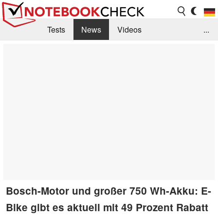
Tests
News
Videos
...
Benchmarks & Tech
Externe Tests
Kaufberatung
Deals
Suche
Jobs
Forum
Bosch-Motor und großer 750 Wh-Akku: E-
Bike gibt es aktuell mit 49 Prozent Rabatt