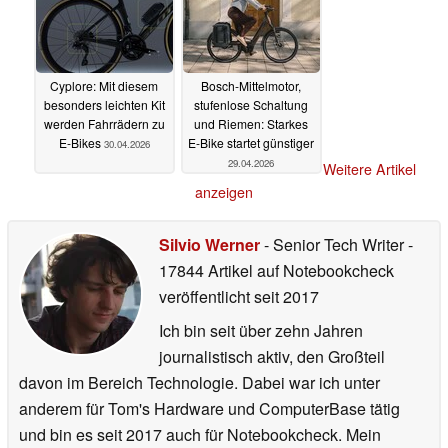
Cyplore: Mit diesem
Bosch-Mittelmotor,
besonders leichten Kit
stufenlose Schaltung
werden Fahrrädern zu
und Riemen: Starkes
E-Bikes
E-Bike startet günstiger
30.04.2026
29.04.2026
Weitere Artikel
anzeigen
Silvio Werner
- Senior Tech Writer
-
17844 Artikel auf Notebookcheck
veröffentlicht
seit 2017
Ich bin seit über zehn Jahren
journalistisch aktiv, den Großteil
davon im Bereich Technologie. Dabei war ich unter
anderem für Tom's Hardware und ComputerBase tätig
und bin es seit 2017 auch für Notebookcheck. Mein