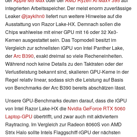
der
Apple M5 Max
oder der
AMD Ryzen AI Max+ 395
auf
integrierten Arbeitsspeicher. Der meist enorm zuverlässige
Leaker
@jaykihn0
liefert nun weitere Hinweise auf die
Ausstattung von Razor Lake-HX. Demnach sollen die
Chips wahlweise mit einer GPU mit 16 oder 32 Xe3-
Kernen ausgestattet sein. Das Topmodell besitzt im
Vergleich zur schnellsten iGPU von Intel Panther Lake,
der
Arc B390
, exakt dreimal so viele Recheneinheiten.
Während noch keine Details zu den Taktraten oder der
Verlustleistung bekannt sind, skalieren GPU-Kerne in der
Regel relativ linear, sodass sich die Leistung auf Basis
von Benchmarks der Arc B390 bereits abschätzen lässt.
Unsere GPU-Benchmarks deuten darauf, dass die iGPU
von Intel Razor Lake-HX die
Nvidia GeForce RTX 5060
Laptop-GPU
übertrifft, und zwar auch mit aktiviertem
Raytracing. Im Vergleich zur Radeon 8060S von AMD
Strix Halo sollte Intels Flaggschiff-iGPU der nächsten