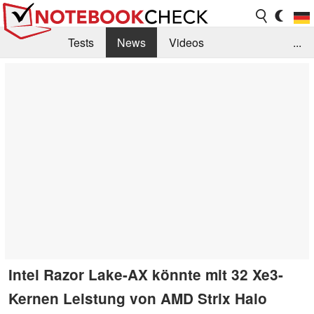
Tests
News
Videos
...
Benchmarks & Tech
Externe Tests
Kaufberatung
Deals
Suche
Jobs
Forum
Intel Razor Lake-AX könnte mit 32 Xe3-
Kernen Leistung von AMD Strix Halo