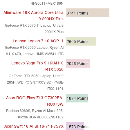
HFS001TFM9X186N
Alienware 16X Aurora Core Ultra
3741
Points
9 290HX Plus
GeForce RTX 5070 Ti Laptop, Ultra 9
290HX Plus
Lenovo Legion 7 16 AGP11
2605
Points
GeForce RTX 5060 Laptop, Ryzen AI
9 HX 470, Lenovo UMIS AM541 1TB
Lenovo Yoga Pro 9 16IAH10
2046
Points
RTX 5050
GeForce RTX 5050 Laptop, Ultra 9
285H, WD PC SN7100S SDFPMSL-
1T00-1101
Asus ROG Flow Z13 GZ302EA-
1874
Points
RU073W
Radeon 8060S, Ryzen AI Max+ 395,
Kioxia BG6 KBG60ZNS1T02
Acer Swift 16 AI SF16-71T-75YX
1573
Points