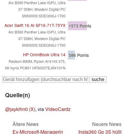
Arc B390 Panther Lake iGPU, Ultra
X7 358H, Western Digital PC
SN5000S SDEQNSJ-1T00
Acer Swift 16 AI SF16-71T-75YX
1573
Points
Arc B390 Panther Lake iGPU, Ultra
X7 358H, Western Digital PC
SN5000S SDEQNSJ-1T00
HP OmniBook Ultra 14
586
Points
Radeon 890M, Ryzen AI 9 HX 375,
SK hynix PC801 HFS002TEJ9X101N
Quelle(n)
@jaykihn0 (X)
, via
VideoCardz
Ältere News
Neuere News
Ex-Microsoft-Managerin
Insta360 Go 3S hüllt