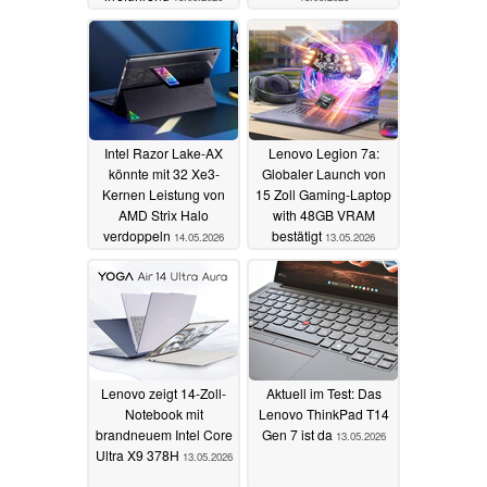
Intel Razor Lake-AX
Lenovo Legion 7a:
könnte mit 32 Xe3-
Globaler Launch von
Kernen Leistung von
15 Zoll Gaming-Laptop
AMD Strix Halo
with 48GB VRAM
verdoppeln
bestätigt
14.05.2026
13.05.2026
Lenovo zeigt 14-Zoll-
Aktuell im Test: Das
Notebook mit
Lenovo ThinkPad T14
brandneuem Intel Core
Gen 7 ist da
13.05.2026
Ultra X9 378H
13.05.2026