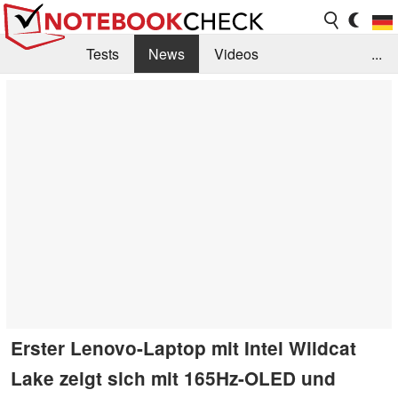
Tests
News
Videos
...
Benchmarks & Tech
Externe Tests
Kaufberatung
Deals
Suche
Jobs
Forum
Erster Lenovo-Laptop mit Intel Wildcat
Lake zeigt sich mit 165Hz-OLED und