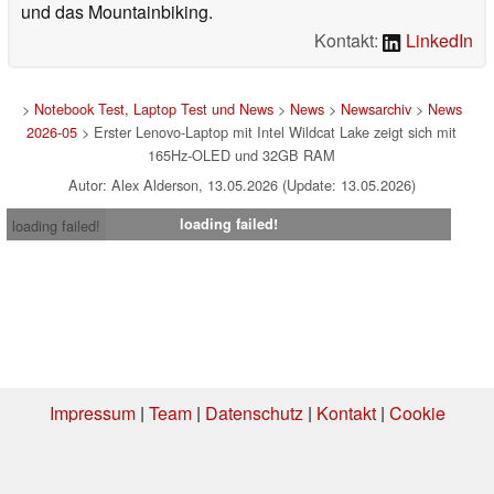
und das Mountainbiking.
Kontakt:
LinkedIn
>
Notebook Test, Laptop Test und News
>
News
>
Newsarchiv
>
News
2026-05
> Erster Lenovo-Laptop mit Intel Wildcat Lake zeigt sich mit
165Hz-OLED und 32GB RAM
Autor: Alex Alderson, 13.05.2026 (Update: 13.05.2026)
loading failed!
loading failed!
Impressum
|
Team
|
Datenschutz
|
Kontakt
|
Cookie
Einstellungen
| 07.08.2026 09:28
* Beim Kauf über einen Affiliate-Link kann Notebookcheck eine Vergütung
erhalten. Vielen Dank für Ihre Unterstützung!.