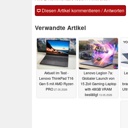
Diesen Artikel kommentieren / Antworten
Verwandte Artikel
Aktuell im Test -
Lenovo Legion 7a:
Le
Lenovo ThinkPad T16
Globaler Launch von
Gen 5 mit AMD Ryzen
15 Zoll Gaming-Laptop
bra
PRO
with 48GB VRAM
Ult
27.05.2026
bestätigt
13.05.2026