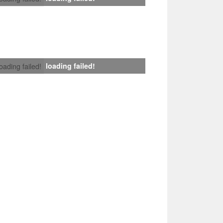
loading failed!
loading failed!