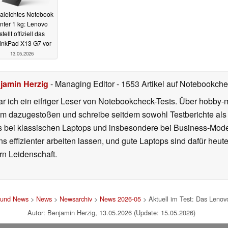
raleichtes Notebook
nter 1 kg: Lenovo
stellt offiziell das
inkPad X13 G7 vor
13.05.2026
jamin Herzig
- Managing Editor
- 1553 Artikel auf Notebookchec
r ich ein eifriger Leser von Notebookcheck-Tests. Über hobby-m
 dazugestoßen und schreibe seitdem sowohl Testberichte als 
rs bei klassischen Laptops und insbesondere bei Business-Mode
 effizienter arbeiten lassen, und gute Laptops sind dafür heut
ern Leidenschaft.
t und News
>
News
>
Newsarchiv
>
News 2026-05
> Aktuell im Test: Das Lenov
Autor: Benjamin Herzig, 13.05.2026 (Update: 15.05.2026)