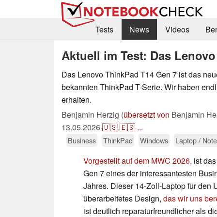
Tests
News
Videos
Be
Aktuell im Test: Das Lenovo
Das Lenovo ThinkPad T14 Gen 7 ist das neue
bekannten ThinkPad T-Serie. Wir haben endl
erhalten.
Benjamin Herzig (
übersetzt von
Benjamin Her
13.05.2026
🇺🇸
🇪🇸
...
Business
ThinkPad
Windows
Laptop / Not
Vorgestellt auf dem MWC 2026
, ist d
Gen 7 eines der interessantesten Bus
Jahres. Dieser 14-Zoll-Laptop für den
überarbeitetes Design,
das wir uns be
ist deutlich reparaturfreundlicher als d