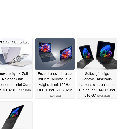
novo zeigt 14-Zoll-
Erster Lenovo-Laptop
Selbst günstige
Notebook mit
mit Intel Wildcat Lake
Lenovo ThinkPads
ndneuem Intel Core
zeigt sich mit 165Hz-
Laptops werden teuer:
ra X9 378H
OLED und 32GB RAM
Die neuen L14 G7 und
13.05.2026
L16 G7
13.05.2026
13.05.2026