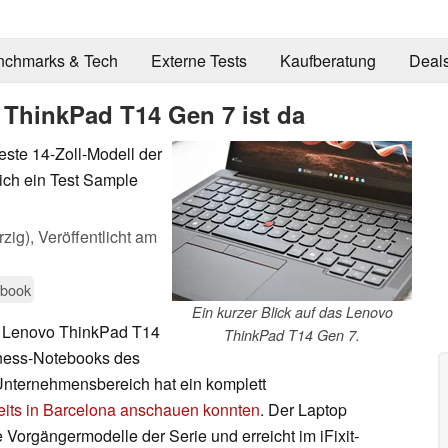
nchmarks & Tech
Externe Tests
Kaufberatung
Deal
 ThinkPad T14 Gen 7 ist da
ste 14-Zoll-Modell der
ich ein Test Sample
zig),
Veröffentlicht am
ebook
Ein kurzer Blick auf das Lenovo
as Lenovo ThinkPad T14
ThinkPad T14 Gen 7.
iness-Notebooks des
 Unternehmensbereich hat ein komplett
reits in Barcelona anschauen konnten
. Der Laptop
ie Vorgängermodelle der Serie und erreicht im iFixit-